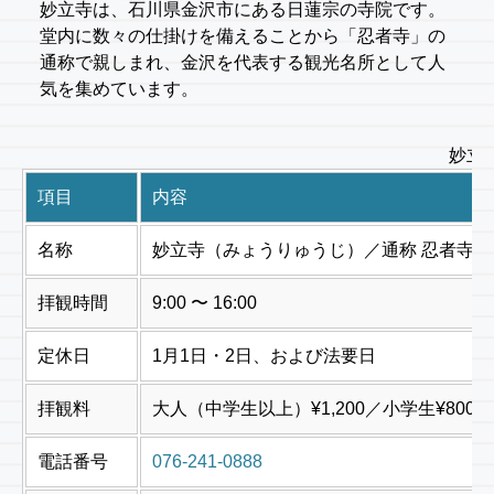
妙立寺は、石川県金沢市にある日蓮宗の寺院です。
堂内に数々の仕掛けを備えることから「忍者寺」の
通称で親しまれ、金沢を代表する観光名所として人
気を集めています。
妙立
項目
内容
名称
妙立寺（みょうりゅうじ）／通称 忍者寺
拝観時間
9:00 〜 16:00
定休日
1月1日・2日、および法要日
拝観料
大人（中学生以上）¥1,200／小学生¥80
電話番号
076-241-0888