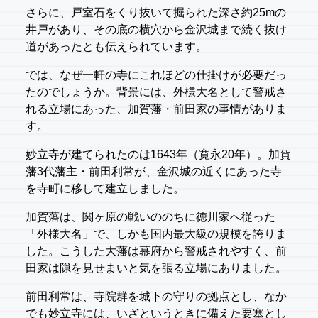
さらに、戸室石をくり抜いて掘られた深さ約25mの
井戸があり、その底の横穴から金沢城まで続く抜け
道があったとも伝えられています。
では、なぜ一軒の寺にこれほどの仕掛けが必要だっ
たのでしょうか。背景には、外様大名として警戒さ
れる立場にあった、加賀藩・前田家の事情がありま
す。
妙立寺が建てられたのは1643年（寛永20年）。加賀
藩3代藩主・前田利常が、金沢城の近くにあった寺
を寺町に移して建立しました。
加賀藩は、関ヶ原の戦いののちに徳川家へ従った
「外様大名」で、しかも国内最大級の規模を誇りま
した。こうした大藩は幕府から警戒されやすく、前
田家は隙を見せまいと気を張る立場にありました。
前田利常は、寺院群を城下の守りの拠点とし、なか
でも妙立寺には、いざというときに備えた要塞とし