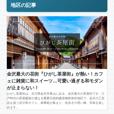
地区の記事
金沢最大の花街『ひがし茶屋街』が熱い！カフ
ェに雑貨に和スイーツ…可愛い過ぎる和モダン
が止まらない！
ひがし茶屋街は、石川県金沢市東山にある、金沢最大の茶屋街です。江
戸時代の茶屋建築が連なる重要伝統的建造物群保存地区で、金沢の工芸
品を扱う店や和カフェ、食事処が集まり、街歩きや買い物、甘味を楽し
めます。