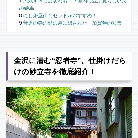
人気すぎて品切れも！？境内に並ぶ愛らしい犬
の絵馬
にし茶屋街とセットがおすすめ！
普通の寺の顔の裏に隠された、加賀藩の知恵
金沢に潜む“忍者寺”。仕掛けだら
けの妙立寺を徹底紹介！