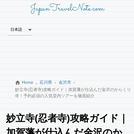
JapanTravelNote.com
Home
石川県
金沢市
妙立寺(忍者寺)攻略ガイド｜加賀藩が仕込んだ金沢のからくり
寺！予約必須の人気堂内ツアーを徹底紹介
妙立寺(忍者寺)攻略ガイド｜
加賀藩が仕込んだ金沢のか