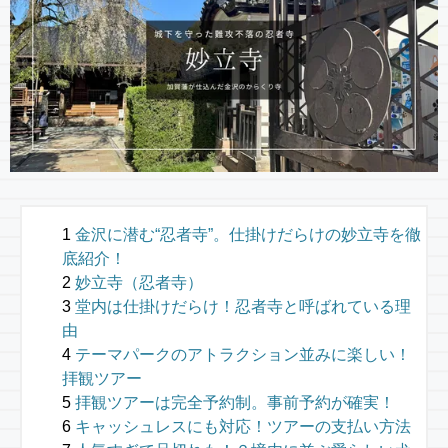
金沢に潜む“忍者寺”。仕掛けだらけの妙立寺を徹
底紹介！
妙立寺（忍者寺）
堂内は仕掛けだらけ！忍者寺と呼ばれている理
由
テーマパークのアトラクション並みに楽しい！
拝観ツアー
拝観ツアーは完全予約制。事前予約が確実！
キャッシュレスにも対応！ツアーの支払い方法