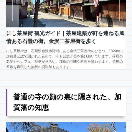
にし茶屋街 観光ガイド｜茶屋建築が軒を連ねる風
情ある石畳の街。金沢三茶屋街を歩く
にし茶屋街は、石川県金沢市野町にある金沢三茶屋街のひとつ。1820年に
加賀藩公認で開かれた花街で、今も芸妓が芸を受け継いでいます。落雁の
老舗や和カフェ、割烹がそろい、加賀の甘味や料理を味わえます。茶屋の
座敷を再現した無料の資料館もあります。
普通の寺の顔の裏に隠された、加
賀藩の知恵