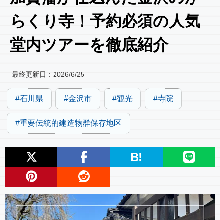
らくり寺！予約必須の人気
堂内ツアーを徹底紹介
最終更新日：
2026/6/25
石川県
金沢市
観光
寺院
重要伝統的建造物群保存地区
B!