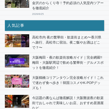
金沢のからくり寺！予約必須の人気堂内ツアー
を徹底紹介
2026/6/25
人気記事
高松市内 夜の繁華街・歓楽街まとめ〜香川県
へ旅行、高松市に宿泊。夜ご飯やお酒はどこ
で？〜
大阪梅田・夜の歓楽街攻略ガイド｜完全網羅!!
梅田・大阪駅周辺で飲める繁華街・グルメスポ
ットを徹底紹介！
大阪鶴橋コリアンタウン完全攻略ガイド！これ
で迷わず食べ歩き！韓国コスメやK-POPグッ
ズも！
今話題の裏なんば徹底解説！大阪難波夜の歓楽
街でおしゃれで美味しいお店、おすすめ居酒屋
など