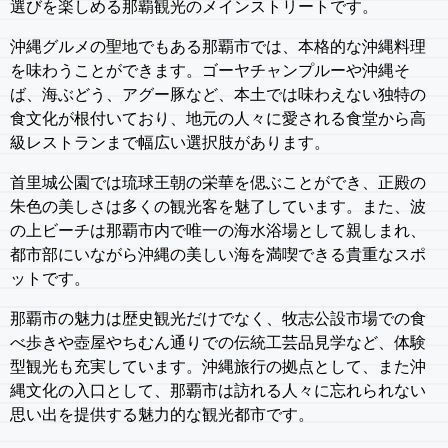
選びを楽しめる那覇観光のメインストリートです。
沖縄グルメの聖地でもある那覇市では、本格的な沖縄料理
を味わうことができます。ゴーヤチャンプルーや沖縄そ
ば、海ぶどう、アグー豚など、本土では味わえない独特の
食文化が根付いており、地元の人々に愛される食堂から高
級レストランまで幅広い選択肢があります。
首里城公園では琉球王朝の栄華を偲ぶことができ、正殿の
朱色の美しさは多くの観光客を魅了しています。また、波
の上ビーチは那覇市内で唯一の海水浴場として親しまれ、
都市部にいながら沖縄の美しい海を満喫できる貴重なスポ
ットです。
那覇市の魅力は歴史観光だけでなく、牧志公設市場での食
べ歩きや壺屋やちむん通りでの伝統工芸品見学など、体験
型観光も充実しています。沖縄旅行の拠点として、また沖
縄文化の入口として、那覇市は訪れる人々に忘れられない
思い出を提供する魅力的な観光都市です。