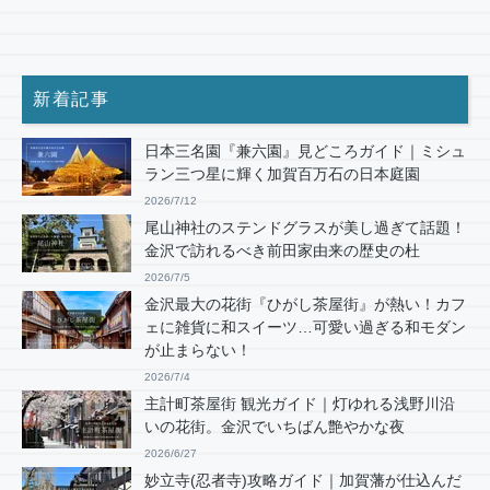
新着記事
日本三名園『兼六園』見どころガイド｜ミシュ
ラン三つ星に輝く加賀百万石の日本庭園
2026/7/12
尾山神社のステンドグラスが美し過ぎて話題！
金沢で訪れるべき前田家由来の歴史の杜
2026/7/5
金沢最大の花街『ひがし茶屋街』が熱い！カフ
ェに雑貨に和スイーツ…可愛い過ぎる和モダン
が止まらない！
2026/7/4
主計町茶屋街 観光ガイド｜灯ゆれる浅野川沿
いの花街。金沢でいちばん艶やかな夜
2026/6/27
妙立寺(忍者寺)攻略ガイド｜加賀藩が仕込んだ