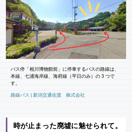
バス停「相川博物館前」に停車するバスの路線は、
本線、七浦海岸線、海府線（平日のみ）の 3 つで
す。
路線バス | 新潟交通佐渡 株式会社
時が止まった廃墟に魅せられて。