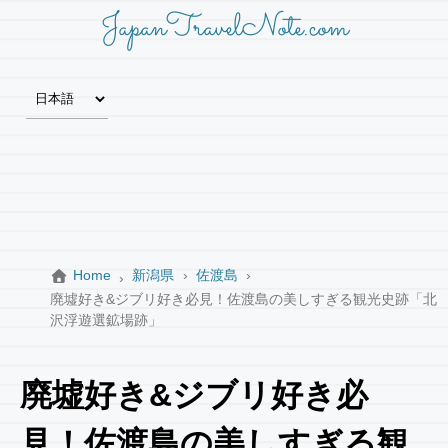
JapanTravelNote.com
Home
新潟県
佐渡島
廃墟好き&ジブリ好き必見！佐渡島の美しすぎる観光史跡「北
沢浮遊選鉱場跡」
廃墟好き&ジブリ好き必
見！佐渡島の美しすぎる観