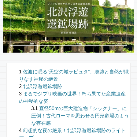
佐渡に眠る”天空の城ラピュタ”。廃墟と自然が織
りなす神秘の絶景
北沢浮遊選鉱場跡
まるでジブリ映画の世界！朽ち果てた産業遺産
の神秘的な姿
直径50mの巨大建造物「シックナー」に
圧倒！古代ローマを思わせる円形劇場のよう
な存在感
幻想的な夜の絶景！北沢浮遊選鉱場跡のライト