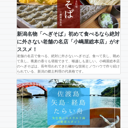
新潟名物「へぎそば」初めて食べるなら絶対
に外さない老舗の名店「小嶋屋総本店」がオ
ススメ！
老舗の名店で食べる、絶対に外さないへぎそば。食べて良し、眺め
て良し。蕎麦の香りも堪能できて、喉越しも楽しい。小嶋屋総本店
のへぎそばは、長年培われてきた確かな技術とノウハウで作り続け
られている、新潟の郷土料理の代表格です。