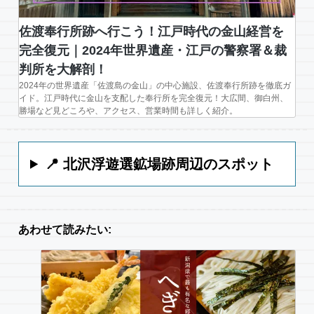
佐渡奉行所跡へ行こう！江戸時代の金山経営を
完全復元｜2024年世界遺産・江戸の警察署＆裁
判所を大解剖！
2024年の世界遺産「佐渡島の金山」の中心施設、佐渡奉行所跡を徹底ガ
イド。江戸時代に金山を支配した奉行所を完全復元！大広間、御白州、
勝場など見どころや、アクセス、営業時間も詳しく紹介。
📍 北沢浮遊選鉱場跡周辺のスポット
あわせて読みたい: