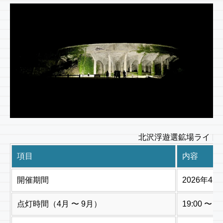
北沢浮遊選鉱場ライトアッ
項目
内容
開催期間
2026年4月
点灯時間（4月 〜 9月）
19:00 〜 22