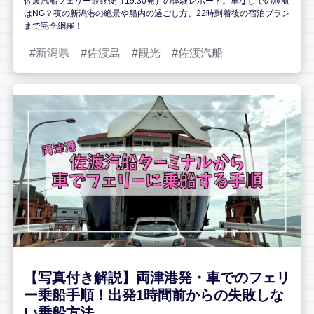
佐渡汽船フェリー最終便（19:30発）の体験レポート。車なしでの渡航
はNG？夜の新潟港の絶景や船内の過ごし方、22時到着後の宿泊プラン
まで完全網羅！
新潟県
佐渡島
観光
佐渡汽船
【写真付き解説】両津港発・車でのフェリ
ー乗船手順！出発1時間前からの失敗しな
い乗船方法