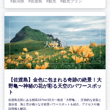
新潟県
佐渡島
観光
観光プラン
【佐渡島】金色に包まれる奇跡の絶景！大
野亀〜神秘の花が彩る天空のパワースポッ
ト
佐渡島北部にある標高167mの巨大一枚岩「大野亀」。圧倒的な岩肌と
遊歩道、海と空が織りなす絶景パワースポットを紹介。アクセスや施
設情報も解説。