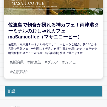
佐渡島で朝食が摂れる神カフェ！両津港タ
ーミナルのおしゃれカフェ
maSanicoffee（マサニコーヒー）
佐渡島・両津港ターミナル内のマサニコーヒーをご紹介。朝6:30から
営業で早朝フェリー利用にも便利。佐渡牛乳を使用したカフェラテや
地元食材のメニューが充実。待合時間も快適に過ごせます。
新潟県
佐渡島
グルメ
カフェ
佐渡汽船
言語