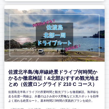
佐渡北半島/海岸線絶景ドライブ何時間か
かるか徹底検証！&北部おすすめ観光地ま
とめ（佐渡ロングライド 210 C コース）
佐渡島北半島ドライブの所要時間と観光プランを徹底解説。海岸線を
走る佐渡一周線は、弁慶のはさみ岩や大野亀など人気スポットを効率
よく巡れる絶景ルート。基本時間2.5時間の実践的プランを紹介。