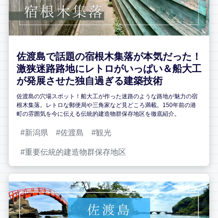
佐渡島で話題の宿根木集落が本気だった！
激狭迷路路地にレトロがいっぱい＆船大工
が発展させた独自過ぎる建築技術
佐渡島の穴場スポット！船大工が作った迷路のような路地が魅力の宿
根木集落。レトロな郵便局や三角家など見どころ満載。150年前の港
町の雰囲気を今に伝える伝統的建造物群保存地区を徹底紹介。
新潟県
佐渡島
観光
重要伝統的建造物群保存地区