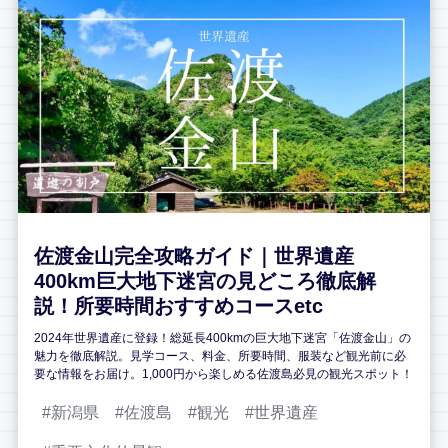
佐渡金山完全攻略ガイド｜世界遺産
400km巨大地下迷宮の見どころ徹底解
説！所要時間おすすめコースetc
2024年世界遺産に登録！総延長400kmの巨大地下迷宮「佐渡金山」の
魅力を徹底解説。見学コース、料金、所要時間、服装など観光前に必
要な情報をお届け。1,000円から楽しめる佐渡島必見の観光スポット！
新潟県
佐渡島
観光
世界遺産