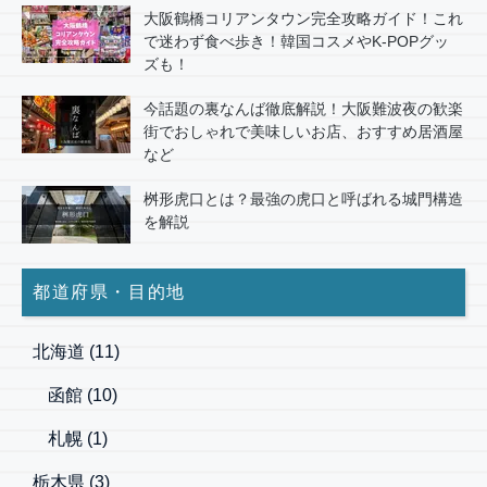
大阪鶴橋コリアンタウン完全攻略ガイド！これ
で迷わず食べ歩き！韓国コスメやK-POPグッ
ズも！
今話題の裏なんば徹底解説！大阪難波夜の歓楽
街でおしゃれで美味しいお店、おすすめ居酒屋
など
桝形虎口とは？最強の虎口と呼ばれる城門構造
を解説
都道府県・目的地
北海道
(11)
函館
(10)
札幌
(1)
栃木県
(3)