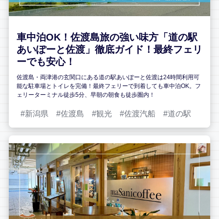
車中泊OK！佐渡島旅の強い味方「道の駅
あいぽーと佐渡」徹底ガイド！最終フェリ
ーでも安心！
佐渡島・両津港の玄関口にある道の駅あいぽーと佐渡は24時間利用可
能な駐車場とトイレを完備！最終フェリーで到着しても車中泊OK。フ
ェリーターミナル徒歩5分、早朝の朝食も徒歩圏内！
新潟県
佐渡島
観光
佐渡汽船
道の駅