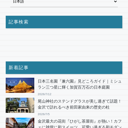
記事検索
新着記事
日本三名園『兼六園』見どころガイド｜ミシュ
ラン三つ星に輝く加賀百万石の日本庭園
2026/7/12
尾山神社のステンドグラスが美し過ぎて話題！
金沢で訪れるべき前田家由来の歴史の杜
2026/7/5
金沢最大の花街『ひがし茶屋街』が熱い！カフ
ェに雑貨に和スイーツ…可愛い過ぎる和モダン