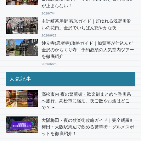
が止まらない！
2026/7/4
主計町茶屋街 観光ガイド｜灯ゆれる浅野川沿
いの花街。金沢でいちばん艶やかな夜
2026/6/27
妙立寺(忍者寺)攻略ガイド｜加賀藩が仕込んだ
金沢のからくり寺！予約必須の人気堂内ツアー
を徹底紹介
2026/6/25
人気記事
高松市内 夜の繁華街・歓楽街まとめ〜香川県
へ旅行、高松市に宿泊。夜ご飯やお酒はどこ
で？〜
大阪梅田・夜の歓楽街攻略ガイド｜完全網羅!!
梅田・大阪駅周辺で飲める繁華街・グルメスポ
ットを徹底紹介！