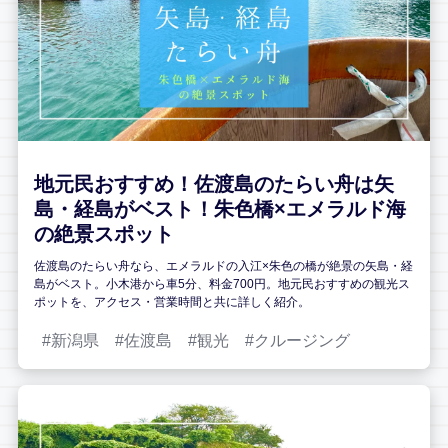
地元民おすすめ！佐渡島のたらい舟は矢
島・経島がベスト！朱色橋×エメラルド海
の絶景スポット
佐渡島のたらい舟なら、エメラルドの入江×朱色の橋が絶景の矢島・経
島がベスト。小木港から車5分、料金700円。地元民おすすめの観光ス
ポットを、アクセス・営業時間と共に詳しく紹介。
新潟県
佐渡島
観光
クルージング