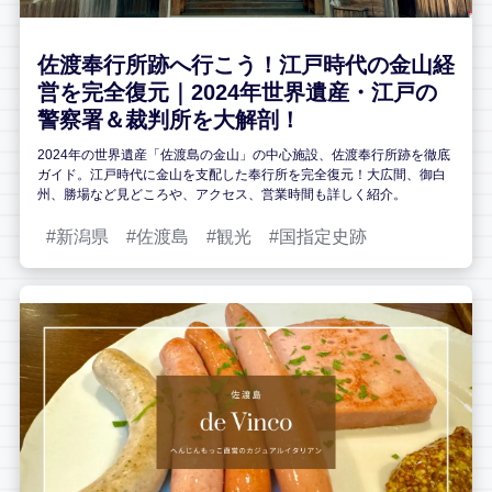
佐渡奉行所跡へ行こう！江戸時代の金山経
営を完全復元｜2024年世界遺産・江戸の
警察署＆裁判所を大解剖！
2024年の世界遺産「佐渡島の金山」の中心施設、佐渡奉行所跡を徹底
ガイド。江戸時代に金山を支配した奉行所を完全復元！大広間、御白
州、勝場など見どころや、アクセス、営業時間も詳しく紹介。
新潟県
佐渡島
観光
国指定史跡