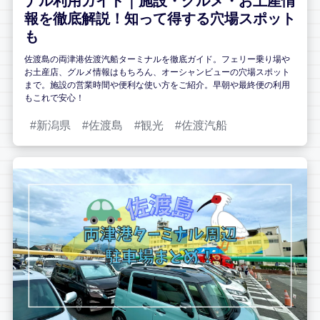
ナル利用ガイド｜施設・グルメ・お土産情
報を徹底解説！知って得する穴場スポット
も
佐渡島の両津港佐渡汽船ターミナルを徹底ガイド。フェリー乗り場や
お土産店、グルメ情報はもちろん、オーシャンビューの穴場スポット
まで。施設の営業時間や便利な使い方をご紹介。早朝や最終便の利用
もこれで安心！
新潟県
佐渡島
観光
佐渡汽船