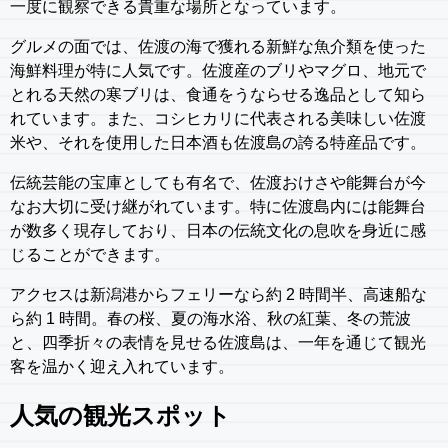
一度に観察できる貴重な場所となっています。
グルメの面では、佐渡の海で獲れる新鮮な魚介類を使った
海鮮料理が特に人気です。佐渡産のブリやマグロ、地元で
とれる天然の寒ブリは、食通をうならせる逸品として知ら
れています。また、コシヒカリに代表される美味しい佐渡
米や、それを使用した日本酒も佐渡島の誇る特産品です。
伝統芸能の宝庫としても有名で、佐渡おけさや能舞台が今
なお大切に受け継がれています。特に佐渡島内には能舞台
が数多く現存しており、日本の伝統文化の息吹を身近に感
じることができます。
アクセスは新潟港からフェリーなら約 2 時間半、高速船な
ら約 1 時間。春の桜、夏の海水浴、秋の紅葉、冬の荒波
と、四季折々の表情を見せる佐渡島は、一年を通じて観光
客を温かく迎え入れています。
人気の観光スポット