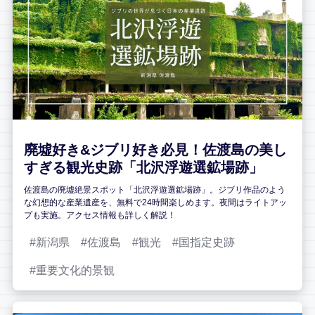
廃墟好き&ジブリ好き必見！佐渡島の美し
すぎる観光史跡「北沢浮遊選鉱場跡」
佐渡島の廃墟絶景スポット「北沢浮遊選鉱場跡」。ジブリ作品のよう
な幻想的な産業遺産を、無料で24時間楽しめます。夜間はライトアッ
プも実施。アクセス情報も詳しく解説！
新潟県
佐渡島
観光
国指定史跡
重要文化的景観