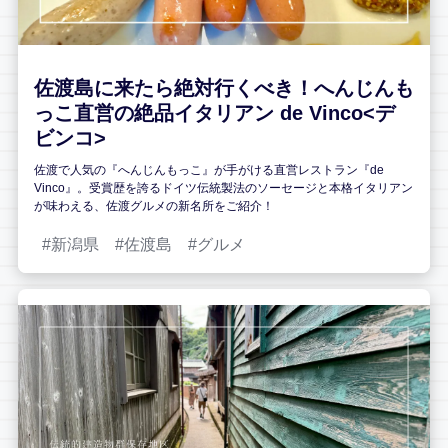
佐渡島に来たら絶対行くべき！へんじんも
っこ直営の絶品イタリアン de Vinco<デ
ビンコ>
佐渡で人気の『へんじんもっこ』が手がける直営レストラン『de
Vinco』。受賞歴を誇るドイツ伝統製法のソーセージと本格イタリアン
が味わえる、佐渡グルメの新名所をご紹介！
新潟県
佐渡島
グルメ