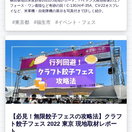
横田基地日米友好祭2022の現地レポート。バイデン大統領搭乗のエア
フォース・ワン着陸など奇跡の回！C-130JやF-35A、CV-22オスプレ
イなど、米軍機・自衛隊機の展示を写真付きで詳しく紹介。
東京都
福生市
イベント・フェス
【必見！無限餃子フェスの攻略法】クラフ
ト餃子フェス 2022 東京 現地取材レポー
ト