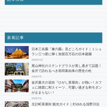
新着記事
日本三名園『兼六園』見どころガイド｜ミシュ
ラン三つ星に輝く加賀百万石の日本庭園
2026/7/12
尾山神社のステンドグラスが美し過ぎて話題！
金沢で訪れるべき前田家由来の歴史の杜
2026/7/5
金沢最大の花街『ひがし茶屋街』が熱い！カフ
ェに雑貨に和スイーツ…可愛い過ぎる和モダン
が止まらない！
2026/7/4
主計町茶屋街 観光ガイド｜灯ゆれる浅野川沿