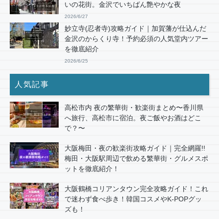
いの花街。金沢でいちばん艶やかな夜
2026/6/27
妙立寺(忍者寺)攻略ガイド｜加賀藩が仕込んだ
金沢のからくり寺！予約必須の人気堂内ツアー
を徹底紹介
2026/6/25
人気記事
高松市内 夜の繁華街・歓楽街まとめ〜香川県
へ旅行、高松市に宿泊。夜ご飯やお酒はどこ
で？〜
大阪梅田・夜の歓楽街攻略ガイド｜完全網羅!!
梅田・大阪駅周辺で飲める繁華街・グルメスポ
ットを徹底紹介！
大阪鶴橋コリアンタウン完全攻略ガイド！これ
で迷わず食べ歩き！韓国コスメやK-POPグッ
ズも！