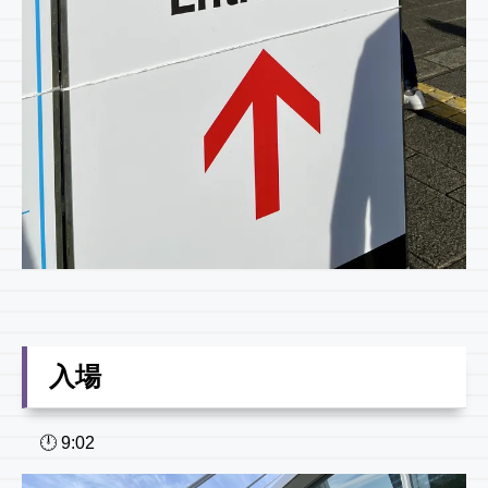
入場
🕛 9:02