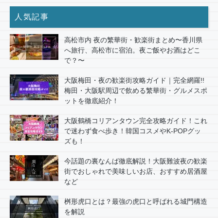
人気記事
高松市内 夜の繁華街・歓楽街まとめ〜香川県
へ旅行、高松市に宿泊。夜ご飯やお酒はどこ
で？〜
大阪梅田・夜の歓楽街攻略ガイド｜完全網羅!!
梅田・大阪駅周辺で飲める繁華街・グルメスポ
ットを徹底紹介！
大阪鶴橋コリアンタウン完全攻略ガイド！これ
で迷わず食べ歩き！韓国コスメやK-POPグッ
ズも！
今話題の裏なんば徹底解説！大阪難波夜の歓楽
街でおしゃれで美味しいお店、おすすめ居酒屋
など
桝形虎口とは？最強の虎口と呼ばれる城門構造
を解説