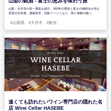
山梨の銘酒 - 富士の恵みを味わう旅
山梨・大月市の笹一酒造を紹介。360年の歴史と富士の御前水が生む
至高の日本酒、酒蔵見学、試飲イベントなど、味と体験の旅へ。
山梨県
大月市
観光
遠くても訪れたいワイン専門店の隠れた名
店 Wine Cellar HASEBE