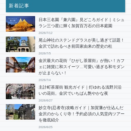
新着記事
日本三名園『兼六園』見どころガイド｜ミシュ
ラン三つ星に輝く加賀百万石の日本庭園
2026/7/12
尾山神社のステンドグラスが美し過ぎて話題！
金沢で訪れるべき前田家由来の歴史の杜
2026/7/5
金沢最大の花街『ひがし茶屋街』が熱い！カフ
ェに雑貨に和スイーツ…可愛い過ぎる和モダン
が止まらない！
2026/7/4
主計町茶屋街 観光ガイド｜灯ゆれる浅野川沿
いの花街。金沢でいちばん艶やかな夜
2026/6/27
妙立寺(忍者寺)攻略ガイド｜加賀藩が仕込んだ
金沢のからくり寺！予約必須の人気堂内ツアー
を徹底紹介
2026/6/25