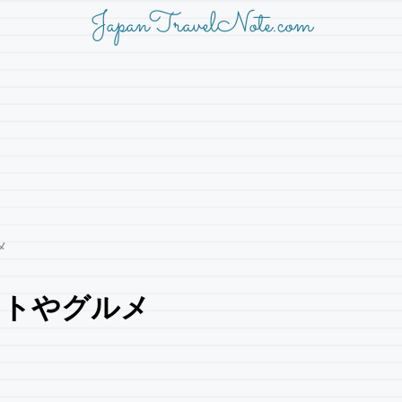
JapanTravelNote.com
メ
ットやグルメ