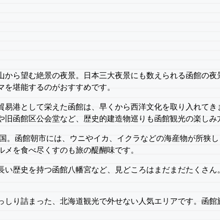
山から望む絶景の夜景。日本三大夜景にも数えられる函館の夜
マを堪能するのがおすすめです。
貿易港として栄えた函館は、早くから西洋文化を取り入れてき
や旧函館区公会堂など、歴史的建造物巡りも函館観光の楽しみ
天国。函館朝市には、ウニやイカ、イクラなどの海産物が所狭し
ルメを食べ尽くすのも旅の醍醐味です。
長い歴史を持つ函館八幡宮など、見どころはまだまだたくさん
っしり詰まった、北海道観光で外せない人気エリアです。函館