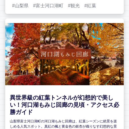
山梨県
富士河口湖町
観光
紅葉
異世界級の紅葉トンネルが幻想的で美し
い！河口湖もみじ回廊の見頃・アクセス必
勝ガイド
山梨県富士河口湖町の河口湖もみじ回廊は、紅葉シーズンに絶景を楽
しめる人気スポット。真紅の楓と黄金色の銀杏が織りなす幻想的な景