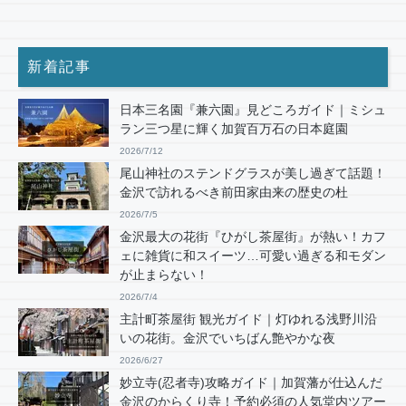
新着記事
日本三名園『兼六園』見どころガイド｜ミシュ
ラン三つ星に輝く加賀百万石の日本庭園
2026/7/12
尾山神社のステンドグラスが美し過ぎて話題！
金沢で訪れるべき前田家由来の歴史の杜
2026/7/5
金沢最大の花街『ひがし茶屋街』が熱い！カフ
ェに雑貨に和スイーツ…可愛い過ぎる和モダン
が止まらない！
2026/7/4
主計町茶屋街 観光ガイド｜灯ゆれる浅野川沿
いの花街。金沢でいちばん艶やかな夜
2026/6/27
妙立寺(忍者寺)攻略ガイド｜加賀藩が仕込んだ
金沢のからくり寺！予約必須の人気堂内ツアー