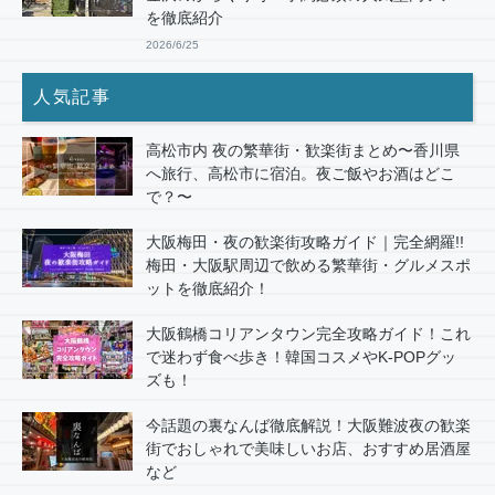
を徹底紹介
2026/6/25
人気記事
高松市内 夜の繁華街・歓楽街まとめ〜香川県
へ旅行、高松市に宿泊。夜ご飯やお酒はどこ
で？〜
大阪梅田・夜の歓楽街攻略ガイド｜完全網羅!!
梅田・大阪駅周辺で飲める繁華街・グルメスポ
ットを徹底紹介！
大阪鶴橋コリアンタウン完全攻略ガイド！これ
で迷わず食べ歩き！韓国コスメやK-POPグッ
ズも！
今話題の裏なんば徹底解説！大阪難波夜の歓楽
街でおしゃれで美味しいお店、おすすめ居酒屋
など