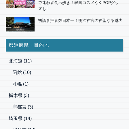
で迷わず食べ歩き！韓国コスメやK-POPグッ
ズも！
初詣参拝者数日本一！明治神宮の神聖なる魅力
都道府県・目的地
北海道
(11)
函館
(10)
札幌
(1)
栃木県
(3)
宇都宮
(3)
埼玉県
(14)