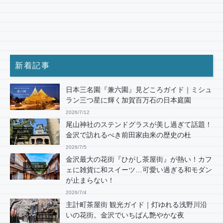
新着記事
日本三名園『兼六園』見どころガイド｜ミシュ
ラン三つ星に輝く加賀百万石の日本庭園
2026/7/12
尾山神社のステンドグラスが美し過ぎて話題！
金沢で訪れるべき前田家由来の歴史の杜
2026/7/5
金沢最大の花街『ひがし茶屋街』が熱い！カフ
ェに雑貨に和スイーツ…可愛い過ぎる和モダン
が止まらない！
2026/7/4
主計町茶屋街 観光ガイド｜灯ゆれる浅野川沿
いの花街。金沢でいちばん艶やかな夜