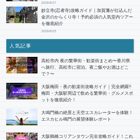
2026/6/27
妙立寺(忍者寺)攻略ガイド｜加賀藩が仕込んだ
金沢のからくり寺！予約必須の人気堂内ツアー
を徹底紹介
2026/6/25
人気記事
高松市内 夜の繁華街・歓楽街まとめ〜香川県
へ旅行、高松市に宿泊。夜ご飯やお酒はどこ
で？〜
大阪梅田・夜の歓楽街攻略ガイド｜完全網羅!!
梅田・大阪駅周辺で飲める繁華街・グルメスポ
ットを徹底紹介！
大鳴門橋の絶景と天空エスカレーターを体験！
エスカヒル鳴門の展望体験レポート
大阪鶴橋コリアンタウン完全攻略ガイド！これ