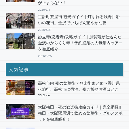
が止まらない！
2026/7/4
主計町茶屋街 観光ガイド｜灯ゆれる浅野川沿
いの花街。金沢でいちばん艶やかな夜
2026/6/27
妙立寺(忍者寺)攻略ガイド｜加賀藩が仕込んだ
金沢のからくり寺！予約必須の人気堂内ツアー
を徹底紹介
2026/6/25
人気記事
高松市内 夜の繁華街・歓楽街まとめ〜香川県
へ旅行、高松市に宿泊。夜ご飯やお酒はどこ
で？〜
大阪梅田・夜の歓楽街攻略ガイド｜完全網羅!!
梅田・大阪駅周辺で飲める繁華街・グルメスポ
ットを徹底紹介！