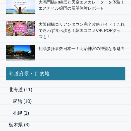
大鳴門橋の絶景と天空エスカレーターを体験！
エスカヒル鳴門の展望体験レポート
大阪鶴橋コリアンタウン完全攻略ガイド！これ
で迷わず食べ歩き！韓国コスメやK-POPグッ
ズも！
初詣参拝者数日本一！明治神宮の神聖なる魅力
都道府県・目的地
北海道
(11)
函館
(10)
札幌
(1)
栃木県
(3)