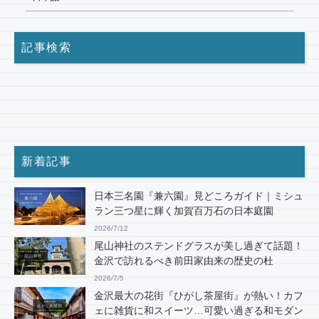
記事検索
新着記事
日本三名園『兼六園』見どころガイド｜ミシュ
ラン三つ星に輝く加賀百万石の日本庭園
2026/7/12
尾山神社のステンドグラスが美し過ぎて話題！
金沢で訪れるべき前田家由来の歴史の杜
2026/7/5
金沢最大の花街『ひがし茶屋街』が熱い！カフ
ェに雑貨に和スイーツ…可愛い過ぎる和モダン