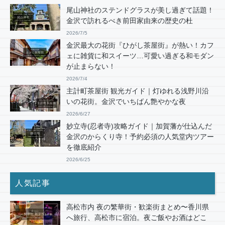
尾山神社のステンドグラスが美し過ぎて話題！
金沢で訪れるべき前田家由来の歴史の杜
2026/7/5
金沢最大の花街『ひがし茶屋街』が熱い！カフ
ェに雑貨に和スイーツ…可愛い過ぎる和モダン
が止まらない！
2026/7/4
主計町茶屋街 観光ガイド｜灯ゆれる浅野川沿
いの花街。金沢でいちばん艶やかな夜
2026/6/27
妙立寺(忍者寺)攻略ガイド｜加賀藩が仕込んだ
金沢のからくり寺！予約必須の人気堂内ツアー
を徹底紹介
2026/6/25
人気記事
高松市内 夜の繁華街・歓楽街まとめ〜香川県
へ旅行、高松市に宿泊。夜ご飯やお酒はどこ