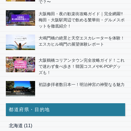
で？〜
大阪梅田・夜の歓楽街攻略ガイド｜完全網羅!!
梅田・大阪駅周辺で飲める繁華街・グルメスポ
ットを徹底紹介！
大鳴門橋の絶景と天空エスカレーターを体験！
エスカヒル鳴門の展望体験レポート
大阪鶴橋コリアンタウン完全攻略ガイド！これ
で迷わず食べ歩き！韓国コスメやK-POPグッ
ズも！
初詣参拝者数日本一！明治神宮の神聖なる魅力
都道府県・目的地
北海道
(11)