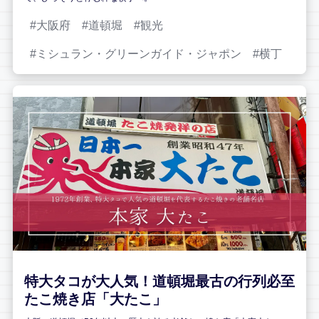
大阪府
道頓堀
観光
ミシュラン・グリーンガイド・ジャポン
横丁
特大タコが大人気！道頓堀最古の行列必至
たこ焼き店「大たこ」