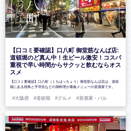
【口コミ要確認】口八町 御堂筋なんば店:
道頓堀のど真ん中！生ビール激安！コスパ
重視で早い時間からサクッと飲むならオス
スメ
【口コミ要確認】口八町（くちはっちょう）御堂筋なんば店は、道頓
堀にある焼鳥と手羽先などの鶏料理が看板メニューの居酒屋です。
大阪府
道頓堀
グルメ
居酒屋・バル