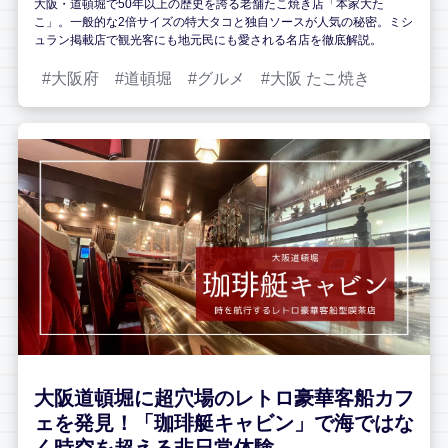
大阪・道頓堀で50年以上の歴史を誇る老舗たこ焼き店「本家大た
こ」。一般的な2倍サイズの特大タコと独自ソースが人気の秘密。ミシ
ュラン掲載店で観光客にも地元民にも愛される名店を徹底解説。
大阪府
道頓堀
グルメ
大阪 たこ焼き
大阪道頓堀に超穴場のレトロ豪華客船カフ
ェを発見！「珈琲艇キャビン」で海ではな