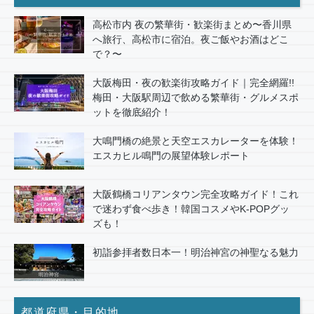
高松市内 夜の繁華街・歓楽街まとめ〜香川県
へ旅行、高松市に宿泊。夜ご飯やお酒はどこ
で？〜
大阪梅田・夜の歓楽街攻略ガイド｜完全網羅!!
梅田・大阪駅周辺で飲める繁華街・グルメスポ
ットを徹底紹介！
大鳴門橋の絶景と天空エスカレーターを体験！
エスカヒル鳴門の展望体験レポート
大阪鶴橋コリアンタウン完全攻略ガイド！これ
で迷わず食べ歩き！韓国コスメやK-POPグッ
ズも！
初詣参拝者数日本一！明治神宮の神聖なる魅力
都道府県・目的地