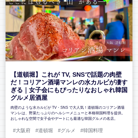
【道頓堀】これが TV, SNSで話題の肉壁
だ！コリアン酒場マンレの水カルビが凄す
ぎる｜女子会にもぴったりなおしゃれ韓国
グルメ居酒屋
肉壁のような水カルビが TV・SNS で大人気！道頓堀のコリアン酒場
マンレは、野菜たっぷりのヘルシーメニューと本格韓国料理を提供。
おしゃれな空間で女子会やデートにも最適な韓国グルメの名店。
大阪府
道頓堀
グルメ
韓国料理