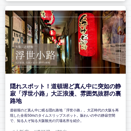
隠れスポット！道頓堀ど真ん中に突如の静
寂「浮世小路」大正浪漫、雰囲気抜群の裏
路地
道頓堀のど真ん中に眠る隠れ路地「浮世小路」。大正時代の大阪を再
現した全長50mのタイムスリップスポット。賑わいの中の静寂空間
で、知る人ぞ知る大阪観光の穴場名所を紹介。