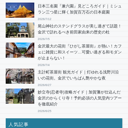
日本三名園『兼六園』見どころガイド｜ミシュ
ラン三つ星に輝く加賀百万石の日本庭園
2026/7/12
尾山神社のステンドグラスが美し過ぎて話題！
金沢で訪れるべき前田家由来の歴史の杜
2026/7/5
金沢最大の花街『ひがし茶屋街』が熱い！カフ
ェに雑貨に和スイーツ…可愛い過ぎる和モダン
が止まらない！
2026/7/4
主計町茶屋街 観光ガイド｜灯ゆれる浅野川沿
いの花街。金沢でいちばん艶やかな夜
2026/6/27
妙立寺(忍者寺)攻略ガイド｜加賀藩が仕込んだ
金沢のからくり寺！予約必須の人気堂内ツアー
を徹底紹介
2026/6/25
人気記事