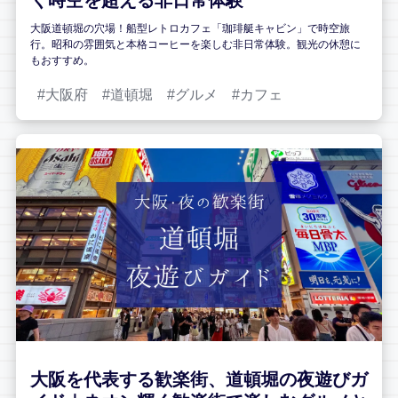
く時空を超える非日常体験
大阪道頓堀の穴場！船型レトロカフェ「珈琲艇キャビン」で時空旅
行。昭和の雰囲気と本格コーヒーを楽しむ非日常体験。観光の休憩に
もおすすめ。
大阪府
道頓堀
グルメ
カフェ
大阪を代表する歓楽街、道頓堀の夜遊びガ