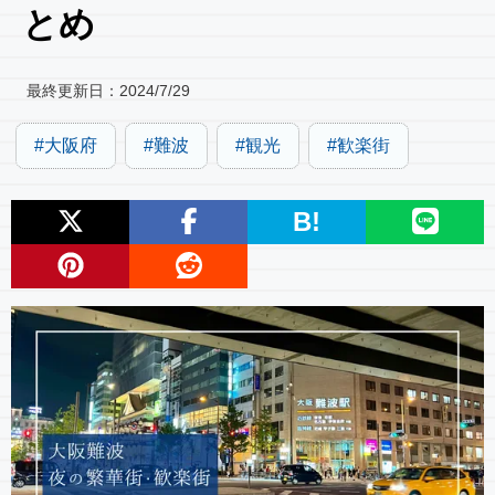
とめ
最終更新日：
2024/7/29
大阪府
難波
観光
歓楽街
B!