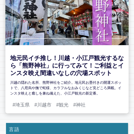
地元民イチ推し！川越・小江戸観光するな
ら「熊野神社」に行ってみて！ご利益とイ
ンスタ映え間違いなしの穴場スポット
川越の隠れた名所、熊野神社をご紹介。地元民お墨付きの開運スポッ
トで、八咫烏や撫で蛇様、カラフルなおみくじなど見どころ満載。イ
ンスタ映えと癒しを兼ね備えた、小江戸観光の新定番。
埼玉県
川越市
観光
神社
言語