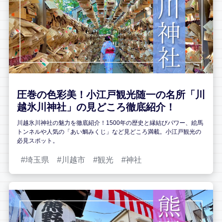
圧巻の色彩美！小江戸観光随一の名所「川
越氷川神社」の見どころ徹底紹介！
川越氷川神社の魅力を徹底紹介！1500年の歴史と縁結びパワー、絵馬
トンネルや人気の「あい鯛みくじ」など見どころ満載。小江戸観光の
必見スポット。
埼玉県
川越市
観光
神社