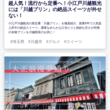
超人気！流行から定番へ！小江戸川越観光
には「川越プリン」の絶品スイーツが外せ
ない！
小江戸川越観光の新定番「川越プリン」を徹底紹介。創業6年で人気急
上昇中の絶品スイーツ。濃厚なめらかな口当たりと絶妙な甘さが特徴
の名物プリンを川越散策のお供に！
埼玉県
川越市
グルメ
スイーツ