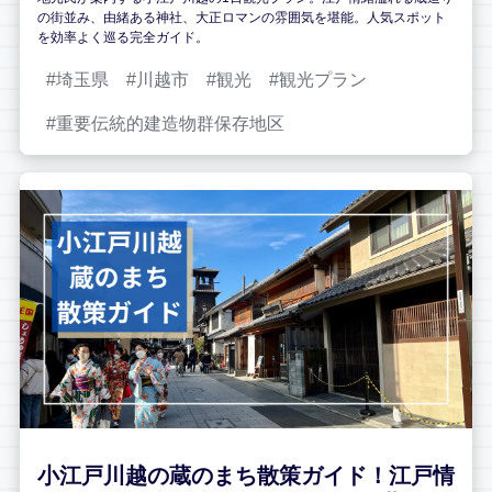
の街並み、由緒ある神社、大正ロマンの雰囲気を堪能。人気スポット
を効率よく巡る完全ガイド。
埼玉県
川越市
観光
観光プラン
重要伝統的建造物群保存地区
小江戸川越の蔵のまち散策ガイド！江戸情