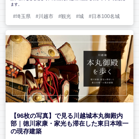
ます。
埼玉県
川越市
観光
城
日本100名城
【96枚の写真】で見る川越城本丸御殿内
部｜徳川家康・家光も滞在した東日本唯一
の現存建築