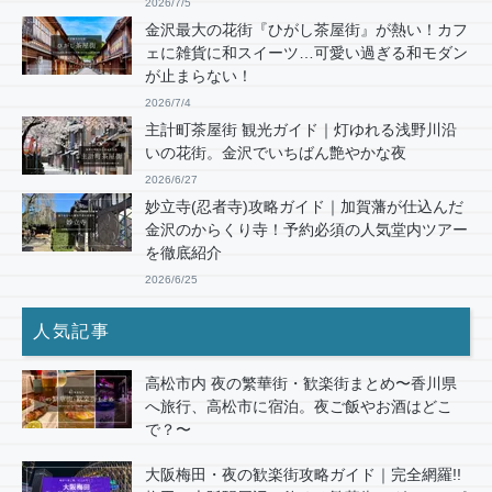
2026/7/5
金沢最大の花街『ひがし茶屋街』が熱い！カフ
ェに雑貨に和スイーツ…可愛い過ぎる和モダン
が止まらない！
2026/7/4
主計町茶屋街 観光ガイド｜灯ゆれる浅野川沿
いの花街。金沢でいちばん艶やかな夜
2026/6/27
妙立寺(忍者寺)攻略ガイド｜加賀藩が仕込んだ
金沢のからくり寺！予約必須の人気堂内ツアー
を徹底紹介
2026/6/25
人気記事
高松市内 夜の繁華街・歓楽街まとめ〜香川県
へ旅行、高松市に宿泊。夜ご飯やお酒はどこ
で？〜
大阪梅田・夜の歓楽街攻略ガイド｜完全網羅!!