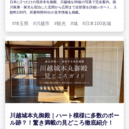
日本に2つだけの現存本丸御殿、川越城を96枚の写真で完全案内。徳
川家康・家光も宿泊した玄関から広間まで全部屋を詳細レポート。入
館料100円、所要時間40分の見学情報も掲載。
埼玉県
川越市
観光
城
日本100名城
川越城本丸御殿｜ハート模様に多数のボー
ル跡？！驚き満載の見どころ徹底紹介！