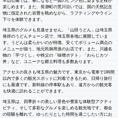
羊山公園では、春になると一面のピンク色に染まる芝桜が
楽しめます。また、長瀞町の荒川沿いでは、国の天然記念
物に指定された岩畳を眺めながら、ラフティングやライン
下りを体験できます。
埼玉県のグルメも見逃せません。「山田うどん」は埼玉県
発祥のうどんチェーン店で、埼玉県各地に展開していま
す。うどんは柔らかいのが特徴。安くてボリューム満点の
メニューが揃う、地元民御用達のお店です。また、川越名
物の「芋づくし」や秩父の「味噌ポテト」「わらじカツ
丼」など、ユニークな郷土料理も多数あります。
アクセスの良さも埼玉県の魅力です。東京から電車で1時間
以内で多くの観光スポットに到着できるため、日帰り旅行
にも最適です。新幹線の停車駅もあり、遠方からの観光客
も快適に訪れることができます。
埼玉県は、四季折々の美しい景色や豊富な体験型アクティ
ビティ、そして多彩なグルメを楽しめる観光地です。都会
の喧騒を離れて、ゆったりとした時間を過ごしたい方にお