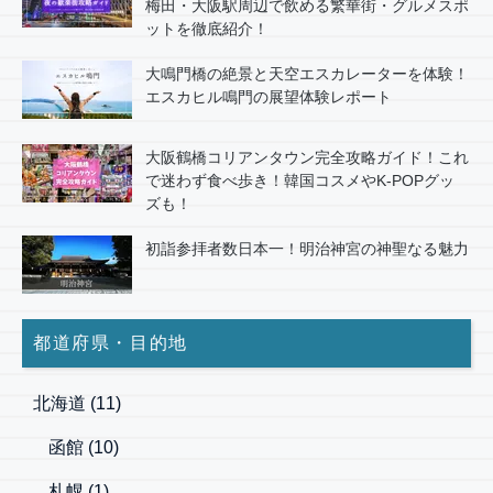
梅田・大阪駅周辺で飲める繁華街・グルメスポ
ットを徹底紹介！
大鳴門橋の絶景と天空エスカレーターを体験！
エスカヒル鳴門の展望体験レポート
大阪鶴橋コリアンタウン完全攻略ガイド！これ
で迷わず食べ歩き！韓国コスメやK-POPグッ
ズも！
初詣参拝者数日本一！明治神宮の神聖なる魅力
都道府県・目的地
北海道
(11)
函館
(10)
札幌
(1)