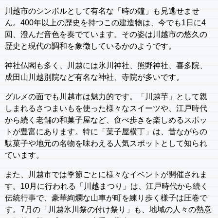
川越市のシンボルとして有名な「時の鐘」も見逃せませ
ん。400年以上の歴史を持つこの建造物は、今でも1日に4
回、澄んだ音色を奏でています。その姿は川越市の悠久の
歴史と現代の調和を象徴しているかのようです。
神社仏閣も多く、川越には氷川神社、熊野神社、喜多院、
成田山川越別院など有名な神社、寺院が多いです。
グルメの面でも川越市は魅力的です。「川越芋」として親
しまれるさつまいもを使った様々なスイーツや、江戸時代
から続く老舗の和菓子屋など、食べ歩きを楽しめるスポッ
トが豊富にあります。特に「菓子屋横丁」は、昔ながらの
駄菓子や地元の名物を味わえる人気スポットとして知られ
ています。
また、川越市では季節ごとに様々なイベントが開催されま
す。10月に行われる「川越まつり」は、江戸時代から続く
伝統行事で、豪華絢爛な山車が町を練り歩く様子は圧巻で
す。7月の「川越氷川祭の付け祭り」も、地域の人々の熱意