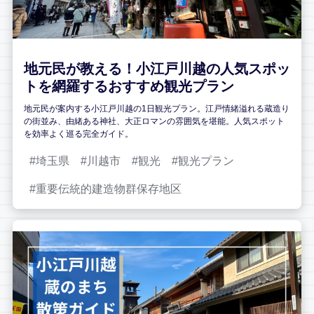
地元民が教える！小江戸川越の人気スポッ
トを網羅するおすすめ観光プラン
地元民が案内する小江戸川越の1日観光プラン。江戸情緒溢れる蔵造り
の街並み、由緒ある神社、大正ロマンの雰囲気を堪能。人気スポット
を効率よく巡る完全ガイド。
埼玉県
川越市
観光
観光プラン
重要伝統的建造物群保存地区