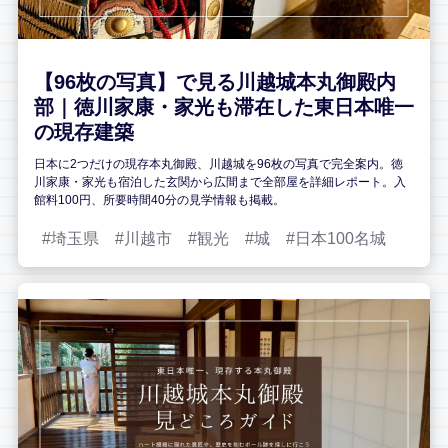
【96枚の写真】で見る川越城本丸御殿内
部｜徳川家康・家光も滞在した東日本唯一
の現存建築
日本に2つだけの現存本丸御殿、川越城を96枚の写真で完全案内。徳
川家康・家光も宿泊した玄関から広間まで全部屋を詳細レポート。入
館料100円、所要時間40分の見学情報も掲載。
埼玉県
川越市
観光
城
日本100名城