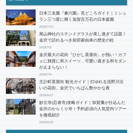
日本三名園『兼六園』見どころガイド｜ミシュ
ラン三つ星に輝く加賀百万石の日本庭園
2026/7/12
尾山神社のステンドグラスが美し過ぎて話題！
金沢で訪れるべき前田家由来の歴史の杜
2026/7/5
金沢最大の花街『ひがし茶屋街』が熱い！カフ
ェに雑貨に和スイーツ…可愛い過ぎる和モダン
が止まらない！
2026/7/4
主計町茶屋街 観光ガイド｜灯ゆれる浅野川沿
いの花街。金沢でいちばん艶やかな夜
2026/6/27
妙立寺(忍者寺)攻略ガイド｜加賀藩が仕込んだ
金沢のからくり寺！予約必須の人気堂内ツアー
を徹底紹介
2026/6/25