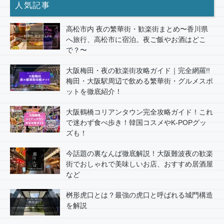
人気記事
高松市内 夜の繁華街・歓楽街まとめ〜香川県
へ旅行、高松市に宿泊。夜ご飯やお酒はどこ
で？〜
大阪梅田・夜の歓楽街攻略ガイド｜完全網羅!!
梅田・大阪駅周辺で飲める繁華街・グルメスポ
ットを徹底紹介！
大阪鶴橋コリアンタウン完全攻略ガイド！これ
で迷わず食べ歩き！韓国コスメやK-POPグッ
ズも！
今話題の裏なんば徹底解説！大阪難波夜の歓楽
街でおしゃれで美味しいお店、おすすめ居酒屋
など
桝形虎口とは？最強の虎口と呼ばれる城門構造
を解説