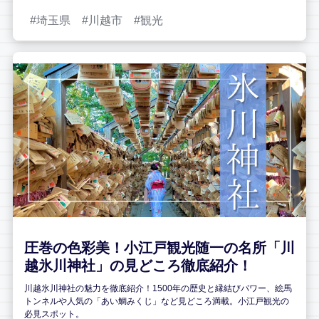
埼玉県
川越市
観光
圧巻の色彩美！小江戸観光随一の名所「川
越氷川神社」の見どころ徹底紹介！
川越氷川神社の魅力を徹底紹介！1500年の歴史と縁結びパワー、絵馬
トンネルや人気の「あい鯛みくじ」など見どころ満載。小江戸観光の
必見スポット。