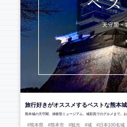
旅行好きがオススメするベストな熊本城
熊本城の天守閣、体験型ミュージアム、城彩苑でのグルメまで。お
熊本県
熊本市
観光
城
日本100名城