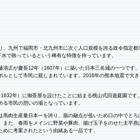
り、九州で福岡市・北九州市に次ぐ人口規模を誇る政令指定都
地下水で賄っているという稀有な特徴を持っています。
清正が慶長12年（1607年）に築いた日本三名城の一つです
ルとして市民に親しまれています。2016年の熊本地震で大き
。
1632年）に御茶屋を設けたことに始まる桃山式回遊庭園で
める市民の憩いの場となっています。
は馬肉生産量日本一を誇り、脂の融点が低いため口の中でとろ
。また、春雨をメインに野菜や豚肉、揚げ玉子をのせた太平燕
ために考案されたという由緒ある一品です。