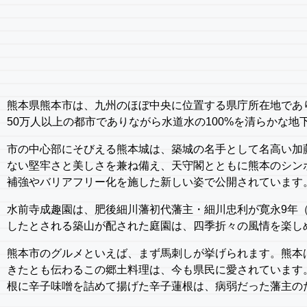
熊本県熊本市は、九州のほぼ中央に位置する県庁所在地であ
50万人以上の都市でありながら水道水の100%を清らかな
市の中心部にそびえる熊本城は、築城の名手として名高い加藤
ない堅牢さと美しさを兼ね備え、天守閣とともに熊本のシンボ
補強やバリアフリー化を施した新しい姿で公開されています
水前寺成趣園は、肥後細川藩初代藩主・細川忠利が寛永9年（
したとされる築山が配された庭園は、四季折々の風情を楽し
熊本市のグルメといえば、まず馬刺しが挙げられます。熊本
きたとも伝わるこの郷土料理は、今も県民に愛されています
根に辛子味噌を詰めて揚げた辛子蓮根は、病弱だった藩主の