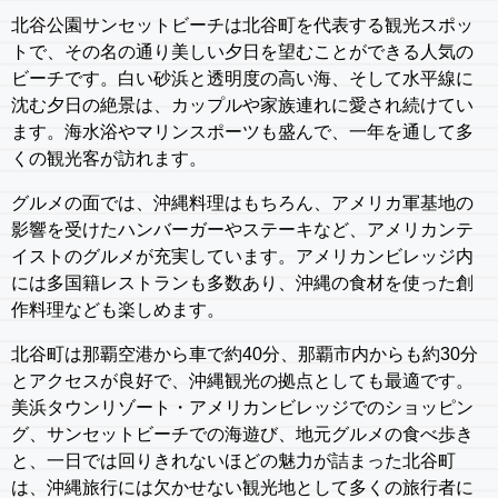
北谷公園サンセットビーチは北谷町を代表する観光スポッ
トで、その名の通り美しい夕日を望むことができる人気の
ビーチです。白い砂浜と透明度の高い海、そして水平線に
沈む夕日の絶景は、カップルや家族連れに愛され続けてい
ます。海水浴やマリンスポーツも盛んで、一年を通して多
くの観光客が訪れます。
グルメの面では、沖縄料理はもちろん、アメリカ軍基地の
影響を受けたハンバーガーやステーキなど、アメリカンテ
イストのグルメが充実しています。アメリカンビレッジ内
には多国籍レストランも多数あり、沖縄の食材を使った創
作料理なども楽しめます。
北谷町は那覇空港から車で約40分、那覇市内からも約30分
とアクセスが良好で、沖縄観光の拠点としても最適です。
美浜タウンリゾート・アメリカンビレッジでのショッピン
グ、サンセットビーチでの海遊び、地元グルメの食べ歩き
と、一日では回りきれないほどの魅力が詰まった北谷町
は、沖縄旅行には欠かせない観光地として多くの旅行者に