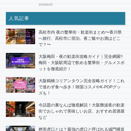
2026/6/25
人気記事
高松市内 夜の繁華街・歓楽街まとめ〜香川県
へ旅行、高松市に宿泊。夜ご飯やお酒はどこ
で？〜
大阪梅田・夜の歓楽街攻略ガイド｜完全網羅!!
梅田・大阪駅周辺で飲める繁華街・グルメスポ
ットを徹底紹介！
大阪鶴橋コリアンタウン完全攻略ガイド！これ
で迷わず食べ歩き！韓国コスメやK-POPグッ
ズも！
今話題の裏なんば徹底解説！大阪難波夜の歓楽
街でおしゃれで美味しいお店、おすすめ居酒屋
など
桝形虎口とは？最強の虎口と呼ばれる城門構造