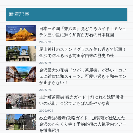
新着記事
日本三名園『兼六園』見どころガイド｜ミシュ
ラン三つ星に輝く加賀百万石の日本庭園
2026/7/12
尾山神社のステンドグラスが美し過ぎて話題！
金沢で訪れるべき前田家由来の歴史の杜
2026/7/5
金沢最大の花街『ひがし茶屋街』が熱い！カフ
ェに雑貨に和スイーツ…可愛い過ぎる和モダン
が止まらない！
2026/7/4
主計町茶屋街 観光ガイド｜灯ゆれる浅野川沿
いの花街。金沢でいちばん艶やかな夜
2026/6/27
妙立寺(忍者寺)攻略ガイド｜加賀藩が仕込んだ
金沢のからくり寺！予約必須の人気堂内ツアー
を徹底紹介