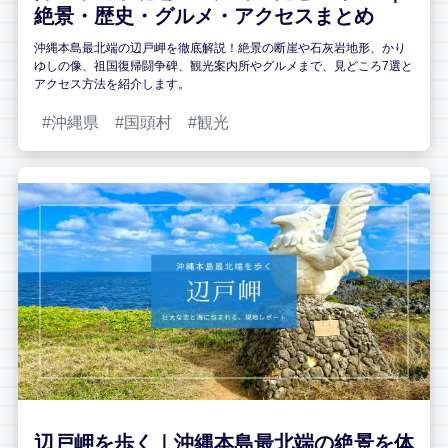
絶景・歴史・グルメ・アクセスまとめ
沖縄本島最北端の辺戸岬を徹底解説！絶景の断崖や石灰岩地形、かり
ゆしの像、祖国復帰闘争碑、観光案内所やグルメまで、見どころ7選と
アクセス方法を紹介します。
沖縄県
国頭村
観光
辺戸岬を歩く｜沖縄本島最北端の絶景を体