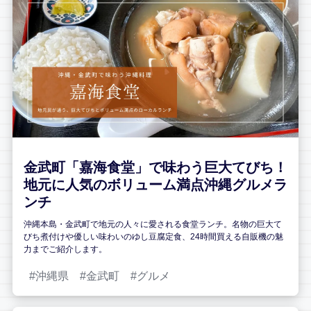
金武町「嘉海食堂」で味わう巨大てびち！
地元に人気のボリューム満点沖縄グルメラ
ンチ
沖縄本島・金武町で地元の人々に愛される食堂ランチ。名物の巨大て
びち煮付けや優しい味わいのゆし豆腐定食、24時間買える自販機の魅
力までご紹介します。
沖縄県
金武町
グルメ