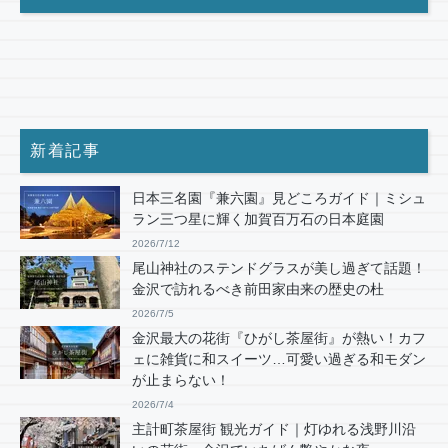
新着記事
日本三名園『兼六園』見どころガイド｜ミシュ
ラン三つ星に輝く加賀百万石の日本庭園
2026/7/12
尾山神社のステンドグラスが美し過ぎて話題！
金沢で訪れるべき前田家由来の歴史の杜
2026/7/5
金沢最大の花街『ひがし茶屋街』が熱い！カフ
ェに雑貨に和スイーツ…可愛い過ぎる和モダン
が止まらない！
2026/7/4
主計町茶屋街 観光ガイド｜灯ゆれる浅野川沿