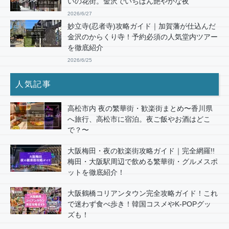
いの花街。金沢でいちばん艶やかな夜
2026/6/27
妙立寺(忍者寺)攻略ガイド｜加賀藩が仕込んだ
金沢のからくり寺！予約必須の人気堂内ツアー
を徹底紹介
2026/6/25
人気記事
高松市内 夜の繁華街・歓楽街まとめ〜香川県
へ旅行、高松市に宿泊。夜ご飯やお酒はどこ
で？〜
大阪梅田・夜の歓楽街攻略ガイド｜完全網羅!!
梅田・大阪駅周辺で飲める繁華街・グルメスポ
ットを徹底紹介！
大阪鶴橋コリアンタウン完全攻略ガイド！これ
で迷わず食べ歩き！韓国コスメやK-POPグッ
ズも！