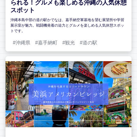
られる！グルメも楽しめる沖縄の人気休憩
スポット
沖縄本島中部の道の駅かでなは、嘉手納空軍基地を望む展望所や学習
展示室が魅力。戦闘機発着の迫力とグルメを楽しめる人気休憩スポッ
トです。
沖縄県
嘉手納町
観光
道の駅