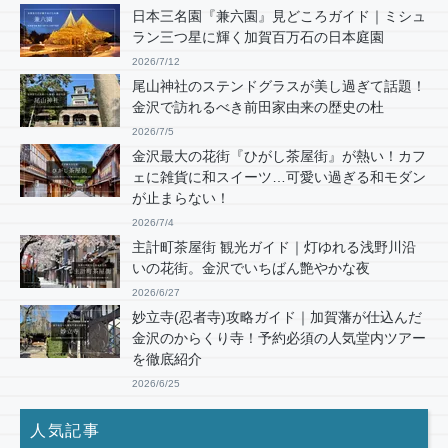
日本三名園『兼六園』見どころガイド｜ミシュ
ラン三つ星に輝く加賀百万石の日本庭園
2026/7/12
尾山神社のステンドグラスが美し過ぎて話題！
金沢で訪れるべき前田家由来の歴史の杜
2026/7/5
金沢最大の花街『ひがし茶屋街』が熱い！カフ
ェに雑貨に和スイーツ…可愛い過ぎる和モダン
が止まらない！
2026/7/4
主計町茶屋街 観光ガイド｜灯ゆれる浅野川沿
いの花街。金沢でいちばん艶やかな夜
2026/6/27
妙立寺(忍者寺)攻略ガイド｜加賀藩が仕込んだ
金沢のからくり寺！予約必須の人気堂内ツアー
を徹底紹介
2026/6/25
人気記事