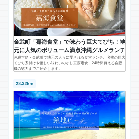
金武町「嘉海食堂」で味わう巨大てびち！地
元に人気のボリューム満点沖縄グルメランチ
沖縄本島・金武町で地元の人々に愛される食堂ランチ。名物の巨大
てびち煮付けや優しい味わいのゆし豆腐定食、24時間買える自販
機の魅力までご紹介します。
28.32km