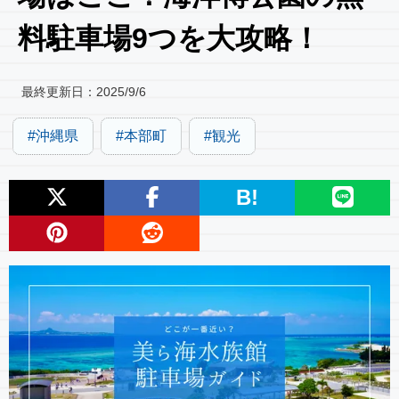
料駐車場9つを大攻略！
最終更新日：
2025/9/6
沖縄県
本部町
観光
B!