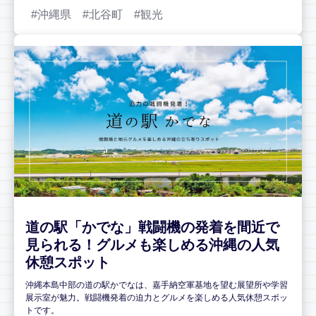
沖縄県
北谷町
観光
道の駅「かでな」戦闘機の発着を間近で
見られる！グルメも楽しめる沖縄の人気
休憩スポット
沖縄本島中部の道の駅かでなは、嘉手納空軍基地を望む展望所や学習
展示室が魅力。戦闘機発着の迫力とグルメを楽しめる人気休憩スポッ
トです。