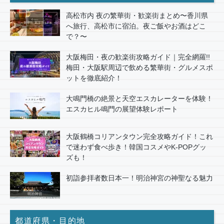
高松市内 夜の繁華街・歓楽街まとめ〜香川県
へ旅行、高松市に宿泊。夜ご飯やお酒はどこ
で？〜
大阪梅田・夜の歓楽街攻略ガイド｜完全網羅!!
梅田・大阪駅周辺で飲める繁華街・グルメスポ
ットを徹底紹介！
大鳴門橋の絶景と天空エスカレーターを体験！
エスカヒル鳴門の展望体験レポート
大阪鶴橋コリアンタウン完全攻略ガイド！これ
で迷わず食べ歩き！韓国コスメやK-POPグッ
ズも！
初詣参拝者数日本一！明治神宮の神聖なる魅力
都道府県・目的地