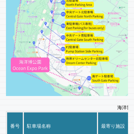
海洋博
番号
駐車場名称
最寄り施設