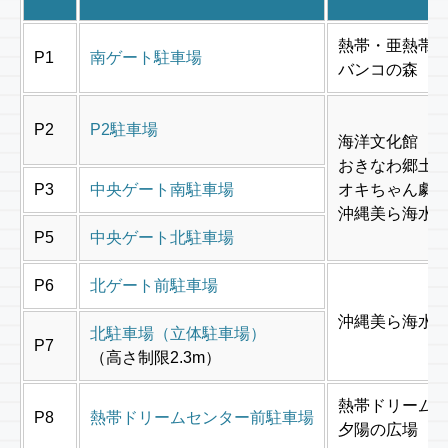
熱帯・亜熱帯
P1
南ゲート駐車場
バンコの森
P2
P2駐車場
海洋文化館
おきなわ郷土
P3
中央ゲート南駐車場
オキちゃん劇
沖縄美ら海水
P5
中央ゲート北駐車場
P6
北ゲート前駐車場
沖縄美ら海水
北駐車場（立体駐車場）
P7
（高さ制限2.3m）
熱帯ドリーム
P8
熱帯ドリームセンター前駐車場
夕陽の広場