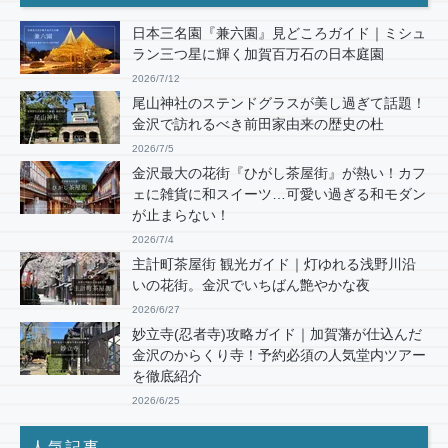
日本三名園『兼六園』見どころガイド｜ミシュ
ラン三つ星に輝く加賀百万石の日本庭園
2026/7/12
尾山神社のステンドグラスが美し過ぎて話題！
金沢で訪れるべき前田家由来の歴史の杜
2026/7/5
金沢最大の花街『ひがし茶屋街』が熱い！カフ
ェに雑貨に和スイーツ…可愛い過ぎる和モダン
が止まらない！
2026/7/4
主計町茶屋街 観光ガイド｜灯ゆれる浅野川沿
いの花街。金沢でいちばん艶やかな夜
2026/6/27
妙立寺(忍者寺)攻略ガイド｜加賀藩が仕込んだ
金沢のからくり寺！予約必須の人気堂内ツアー
を徹底紹介
2026/6/25
人気記事