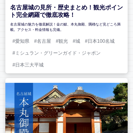
名古屋城の見所・歴史まとめ！観光ポイン
ト完全網羅で徹底攻略！
名古屋城の魅力を徹底解説！金の鯱、本丸御殿、隅櫓など見どころ満
載。アクセス・料金情報も完備。
愛知県
名古屋
観光
城
日本100名城
ミシュラン・グリーンガイド・ジャポン
日本三大平城