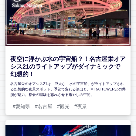
夜空に浮かぶ水の宇宙船？！名古屋栄オア
シス21のライトアップがダイナミックで
幻想的！
名古屋栄のオアシス21は、巨大な「水の宇宙船」がライトアップされ
る幻想的な夜景スポット。季節で変わる演出と、MIRAI TOWERとの共
演が魅力。都会の喧騒を忘れさせる癒やしの空間。
愛知県
名古屋
観光
夜景