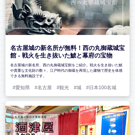
名古屋城の新名所が無料！西の丸御蔵城宝
館 - 戦火を生き抜いた鯱と幕府の宝物
名古屋城の新名所、西の丸御蔵城宝館をご紹介。戦火を生き抜いた鯱
や貴重な文化財の数々、江戸時代の御蔵を再現した建物で歴史を体感
できる無料施設です。
愛知県
名古屋
観光
城
日本100名城