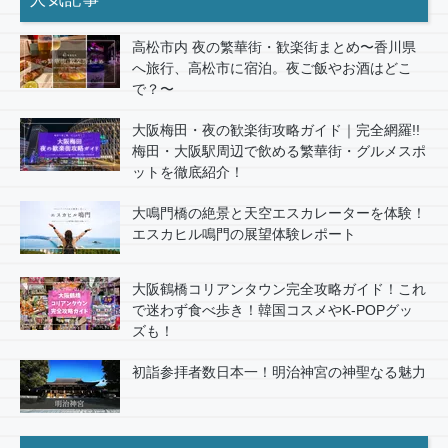
高松市内 夜の繁華街・歓楽街まとめ〜香川県
へ旅行、高松市に宿泊。夜ご飯やお酒はどこ
で？〜
大阪梅田・夜の歓楽街攻略ガイド｜完全網羅!!
梅田・大阪駅周辺で飲める繁華街・グルメスポ
ットを徹底紹介！
大鳴門橋の絶景と天空エスカレーターを体験！
エスカヒル鳴門の展望体験レポート
大阪鶴橋コリアンタウン完全攻略ガイド！これ
で迷わず食べ歩き！韓国コスメやK-POPグッ
ズも！
初詣参拝者数日本一！明治神宮の神聖なる魅力