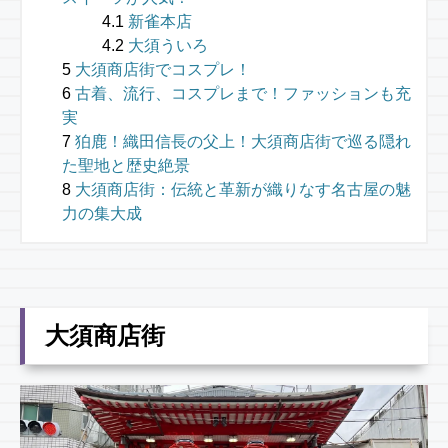
新雀本店
大須ういろ
大須商店街でコスプレ！
古着、流行、コスプレまで！ファッションも充
実
狛鹿！織田信長の父上！大須商店街で巡る隠れ
た聖地と歴史絶景
大須商店街：伝統と革新が織りなす名古屋の魅
力の集大成
大須商店街