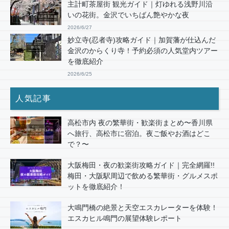
主計町茶屋街 観光ガイド｜灯ゆれる浅野川沿
いの花街。金沢でいちばん艶やかな夜
2026/6/27
妙立寺(忍者寺)攻略ガイド｜加賀藩が仕込んだ
金沢のからくり寺！予約必須の人気堂内ツアー
を徹底紹介
2026/6/25
人気記事
高松市内 夜の繁華街・歓楽街まとめ〜香川県
へ旅行、高松市に宿泊。夜ご飯やお酒はどこ
で？〜
大阪梅田・夜の歓楽街攻略ガイド｜完全網羅!!
梅田・大阪駅周辺で飲める繁華街・グルメスポ
ットを徹底紹介！
大鳴門橋の絶景と天空エスカレーターを体験！
エスカヒル鳴門の展望体験レポート