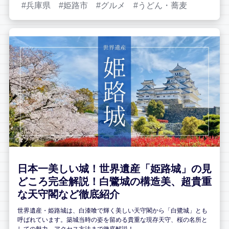
兵庫県
姫路市
グルメ
うどん・蕎麦
日本一美しい城！世界遺産「姫路城」の見
どころ完全解説！白鷺城の構造美、超貴重
な天守閣など徹底紹介
世界遺産・姫路城は、白漆喰で輝く美しい天守閣から「白鷺城」とも
呼ばれています。築城当時の姿を留める貴重な現存天守、桜の名所と
しての魅力、アクセス方法まで徹底解説！