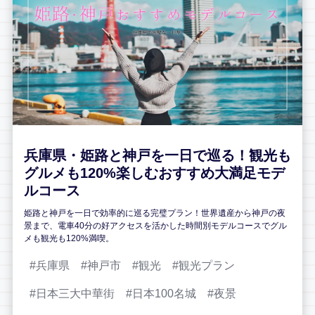
兵庫県・姫路と神戸を一日で巡る！観光も
グルメも120%楽しむおすすめ大満足モデ
ルコース
姫路と神戸を一日で効率的に巡る完璧プラン！世界遺産から神戸の夜
景まで、電車40分の好アクセスを活かした時間別モデルコースでグル
メも観光も120%満喫。
兵庫県
神戸市
観光
観光プラン
日本三大中華街
日本100名城
夜景