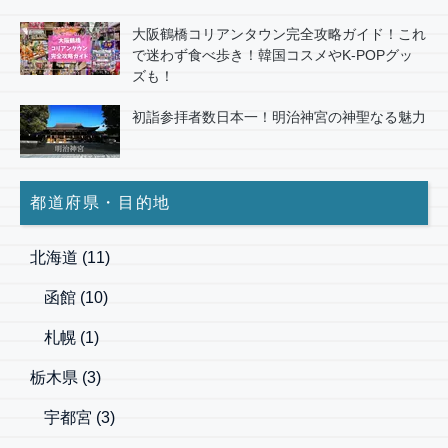
大阪鶴橋コリアンタウン完全攻略ガイド！これ
で迷わず食べ歩き！韓国コスメやK-POPグッ
ズも！
初詣参拝者数日本一！明治神宮の神聖なる魅力
都道府県・目的地
北海道
(11)
函館
(10)
札幌
(1)
栃木県
(3)
宇都宮
(3)