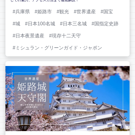
兵庫県
姫路市
観光
世界遺産
国宝
城
日本100名城
日本三名城
国指定史跡
日本夜景遺産
現存十二天守
ミシュラン・グリーンガイド・ジャポン