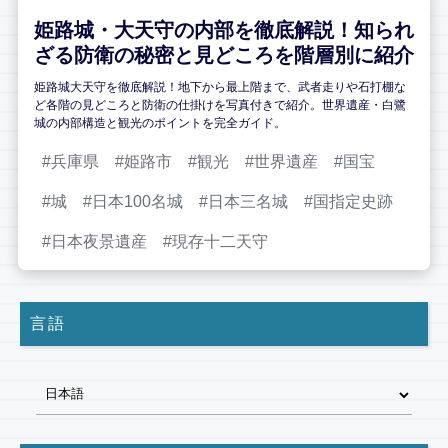
姫路城・大天守の内部を徹底解説！知られ
ざる防衛の秘密と見どころを階層別に紹介
姫路城大天守を徹底解説！地下から最上階まで、武者走りや石打棚な
ど各階の見どころと防衛の仕掛けを写真付きで紹介。世界遺産・白鷺
城の内部構造と観光のポイントを完全ガイド。
兵庫県
姫路市
観光
世界遺産
国宝
城
日本100名城
日本三名城
国指定史跡
日本夜景遺産
現存十二天守
言語