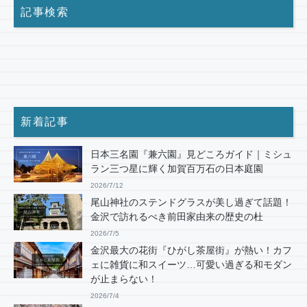
記事検索
新着記事
日本三名園『兼六園』見どころガイド｜ミシュ
ラン三つ星に輝く加賀百万石の日本庭園
2026/7/12
尾山神社のステンドグラスが美し過ぎて話題！
金沢で訪れるべき前田家由来の歴史の杜
2026/7/5
金沢最大の花街『ひがし茶屋街』が熱い！カフ
ェに雑貨に和スイーツ…可愛い過ぎる和モダン
が止まらない！
2026/7/4