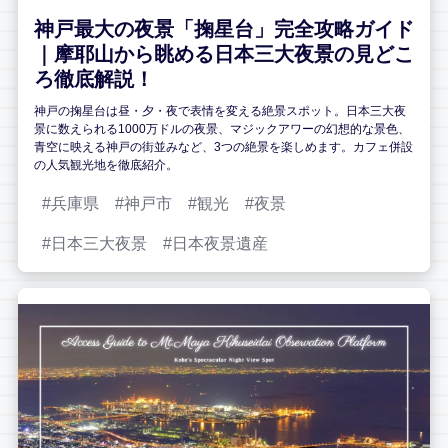
神戸最大の夜景「掬星台」完全攻略ガイド
｜摩耶山から眺める日本三大夜景の見どこ
ろ徹底解説！
神戸の掬星台は昼・夕・夜で表情を変える絶景スポット。日本三大夜
景に数えられる1000万ドルの夜景、マジックアワーの幻想的な景色、
青空に映える神戸の街並みなど、3つの絶景を楽しめます。カフェ併設
の人気観光地を徹底紹介。
兵庫県
神戸市
観光
夜景
日本三大夜景
日本夜景遺産