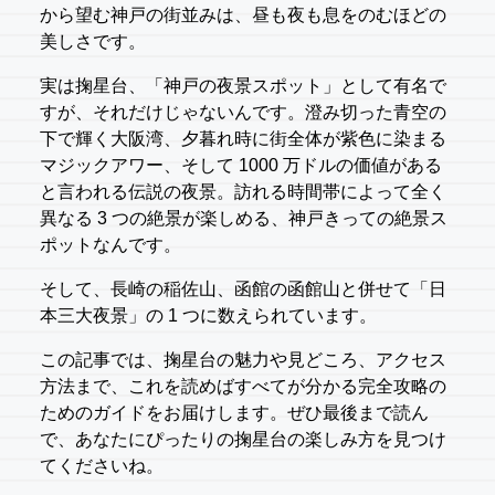
から望む神戸の街並みは、昼も夜も息をのむほどの
美しさです。
実は掬星台、「神戸の夜景スポット」として有名で
すが、それだけじゃないんです。澄み切った青空の
下で輝く大阪湾、夕暮れ時に街全体が紫色に染まる
マジックアワー、そして 1000 万ドルの価値がある
と言われる伝説の夜景。訪れる時間帯によって全く
異なる 3 つの絶景が楽しめる、神戸きっての絶景ス
ポットなんです。
そして、長崎の稲佐山、函館の函館山と併せて「日
本三大夜景」の 1 つに数えられています。
この記事では、掬星台の魅力や見どころ、アクセス
方法まで、これを読めばすべてが分かる完全攻略の
ためのガイドをお届けします。ぜひ最後まで読ん
で、あなたにぴったりの掬星台の楽しみ方を見つけ
てくださいね。