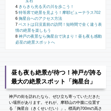
宝石
きらきら光る天の川を歩こう！
特等席で絶景を見よう！摩耶ビューテラス702
掬星台へのアクセス方法
ベストは日没直前の訪問！短時間で全く違う表
情の絶景を楽しもう
神戸の夜景なら掬星台で決まり！昼も夜も感動
必至の絶景スポットへ
昼も夜も絶景が待つ！神戸が誇る
最大の絶景スポット「掬星台」
神戸の街を訪れたなら、ぜひ立ち寄っていただきた
い場所があります。それが、摩耶山の中腹に位置す
る「掬星台（きくせいだい）」。標高約700mの高さ