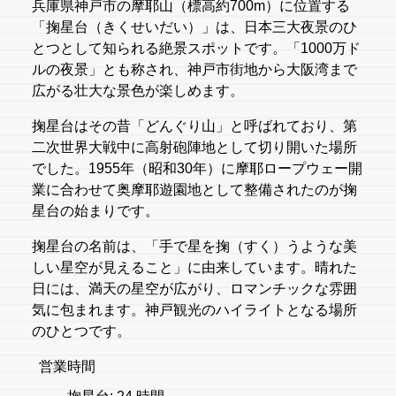
兵庫県神戸市の摩耶山（標高約700m）に位置する
「掬星台（きくせいだい）」は、日本三大夜景のひ
とつとして知られる絶景スポットです。「1000万ド
ルの夜景」とも称され、神戸市街地から大阪湾まで
広がる壮大な景色が楽しめます。
掬星台はその昔「どんぐり山」と呼ばれており、第
二次世界大戦中に高射砲陣地として切り開いた場所
でした。1955年（昭和30年）に摩耶ロープウェー開
業に合わせて奥摩耶遊園地として整備されたのが掬
星台の始まりです。
掬星台の名前は、「手で星を掬（すく）うような美
しい星空が見えること」に由来しています。晴れた
日には、満天の星空が広がり、ロマンチックな雰囲
気に包まれます。神戸観光のハイライトとなる場所
のひとつです。
営業時間