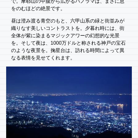
で。摩耶山の中腹から広がるパノラマは、まさに息
をのむほどの絶景です。
昼は澄み渡る青空のもと、六甲山系の緑と街並みが
織りなす美しいコントラストを。夕暮れ時には、街
全体が紫に染まるマジックアワーの幻想的な光景
を。そして夜は、1000万ドルと称される神戸の宝石
のような夜景を。掬星台は、訪れる時間によって異
なる表情を見せてくれます。