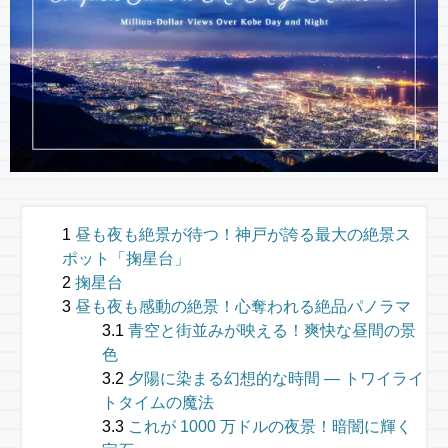
昼も夜も絶景が待つ！神戸が誇る最大の絶景ス
ポット「掬星台」
掬星台
昼も夜も感動の絶景！心奪われる絶品パノラマ
青空と街並みが映える！爽快な昼間の景
色
夕陽に染まる幻想的な時間 — トワイライ
トタイムの魔法
これが 1000 万ドルの夜景！暗闇に輝く