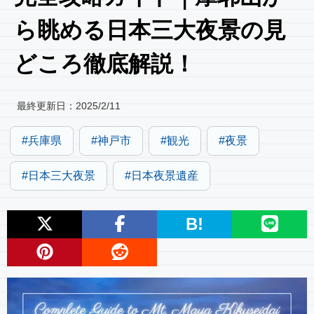
ら眺める日本三大夜景の見
どころ徹底解説！
最終更新日：
2025/2/11
兵庫県
神戸市
観光
夜景
日本三大夜景
日本夜景遺産
B!