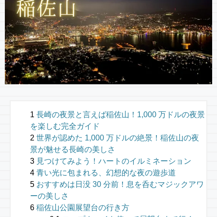
長崎の夜景と言えば稲佐山！1,000 万ドルの夜景
を楽しむ完全ガイド
世界が認めた 1,000 万ドルの絶景！稲佐山の夜
景が魅せる長崎の美しさ
見つけてみよう！ハートのイルミネーション
青い光に包まれる、幻想的な夜の遊歩道
おすすめは日没 30 分前！息を呑むマジックアワ
ーの美しさ
稲佐山公園展望台の行き方