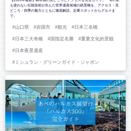
【2026年最新】錦帯橋の見どころとアクセスを完全ガイド。一本の釘
も使わない伝統技術が生んだ世界遺産候補の絶景橋を、アクセス・見
どころ・四季の魅力とともに徹底解説。定番スポットからグルメま
で。
山口県
岩国市
観光
日本三名橋
日本三大奇橋
国指定名勝
重要文化的景観
日本夜景遺産
ミシュラン・グリーンガイド・ジャポン