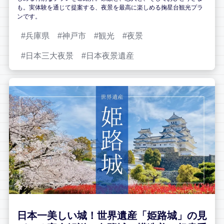
も。実体験を通じて提案する、夜景を最高に楽しめる掬星台観光プラ
ンです。
兵庫県
神戸市
観光
夜景
日本三大夜景
日本夜景遺産
日本一美しい城！世界遺産「姫路城」の見