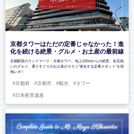
京都タワーはただの定番じゃなかった！進
化を続ける絶景・グルメ・お土産の最前線
京都駅前のランドマーク・京都タワー。地上100mからの絶景、名店揃
いのグルメ、選りすぐりのお土産がそろう“進化する定番スポット”を現
地レポ！
京都府
京都市
観光
タワー
日本夜景遺産