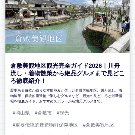
倉敷美観地区観光完全ガイド2026｜川舟
流し・着物散策から絶品グルメまで見どこ
ろ徹底紹介！
歴史ある白壁が織りなす町並みが美しい倉敷美観地区。川舟流し、着
物散策、伝統的建造物で楽しむグルメなど、観光の見どころと最新情
報を徹底ガイド。おすすめスポットから地元グルメまで。
岡山県
倉敷市
観光
重要伝統的建造物群保存地区
倉敷美観地区