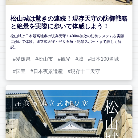
松山城は驚きの連続！現存天守の防御戦略
と絶景を実際に歩いて体感しよう！
松山城は日本最高地点の現存天守！400年無敗の防御システムを実際
に歩いて体験。連立式天守・登り石垣・絶景スポットまで詳しく解
説。
愛媛県
松山市
観光
城
日本100名城
国宝
日本夜景遺産
現存十二天守