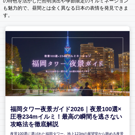
の特色を活かした照明演出や季節限定のイルミネーション
も魅力的で、昼間とは全く異なる日本の表情を発見できま
す。
福岡タワー夜景ガイド2026｜夜景100選×
圧巻234mイルミ！最高の瞬間を逃さない
攻略法を徹底解説
夜景100選に選ばれた福岡タワー。地上123mの展望室から眺める夜景