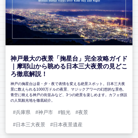
神戸最大の夜景「掬星台」完全攻略ガイド
｜摩耶山から眺める日本三大夜景の見どこ
ろ徹底解説！
神戸の掬星台は昼・夕・夜で表情を変える絶景スポット。日本三大夜
景に数えられる1000万ドルの夜景、マジックアワーの幻想的な景色、
青空に映える神戸の街並みなど、3つの絶景を楽しめます。カフェ併設
の人気観光地を徹底紹介。
兵庫県
神戸市
観光
夜景
日本三大夜景
日本夜景遺産