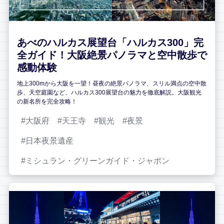
あべのハルカス展望台「ハルカス300」完
全ガイド！大阪絶景パノラマと空中散歩で
感動体験
地上300mから大阪を一望！昼夜の絶景パノラマ、スリル満点の空中散
歩、天空庭園など、ハルカス300展望台の魅力を徹底解説。大阪観光
の新名所を完全攻略！
大阪府
天王寺
観光
夜景
日本夜景遺産
ミシュラン・グリーンガイド・ジャポン