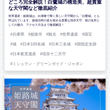
どころ完全解説！白鷺城の構造美、超貴重
な天守閣など徹底紹介
世界遺産・姫路城は、白漆喰で輝く美しい天守閣から「白鷺城」とも
呼ばれています。築城当時の姿を留める貴重な現存天守、桜の名所と
しての魅力、アクセス方法まで徹底解説！
兵庫県
姫路市
観光
世界遺産
国宝
城
日本100名城
日本三名城
国指定史跡
日本夜景遺産
現存十二天守
ミシュラン・グリーンガイド・ジャポン