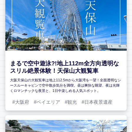
まるで空中遊泳?!地上112m全方向透明な
スリル絶景体験！天保山大観覧車
大阪天保山の大観覧車は地上112.5mから大阪湾を一望！全面透明なシ
ースルーキャビンで空中散歩気分を満喫。昼は爽快な眺望、夜は光輝
くロマンチックな夜景と、1日中楽しめる人気スポット。
大阪府
ベイエリア
観光
日本夜景遺産