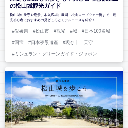
の松山城観光ガイド
松山城の天守や絶景、本丸広場に庭園、松山ロープウェー街まで。観
光初心者におすすめの見どころとモデルコースを紹介！
愛媛県
松山市
観光
城
日本100名城
国宝
日本夜景遺産
現存十二天守
ミシュラン・グリーンガイド・ジャポン