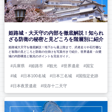
姫路城・大天守の内部を徹底解説！知られ
ざる防衛の秘密と見どころを階層別に紹介
姫路城大天守を徹底解説！地下から最上階まで、武者走りや石打棚な
ど各階の見どころと防衛の仕掛けを写真付きで紹介。世界遺産・白鷺
城の内部構造と観光のポイントを完全ガイド。
兵庫県
姫路市
観光
世界遺産
国宝
城
日本100名城
日本三名城
国指定史跡
日本夜景遺産
現存十二天守