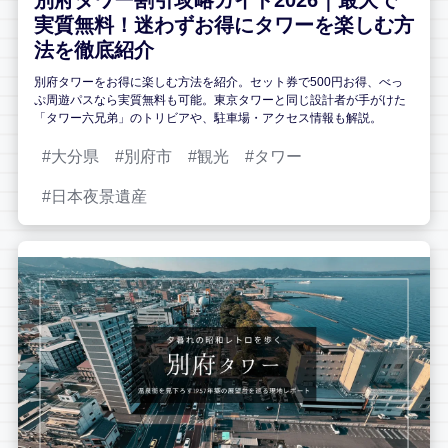
別府タワー割引攻略ガイド2026｜最大で
実質無料！迷わずお得にタワーを楽しむ方
法を徹底紹介
別府タワーをお得に楽しむ方法を紹介。セット券で500円お得、べっ
ぷ周遊パスなら実質無料も可能。東京タワーと同じ設計者が手がけた
「タワー六兄弟」のトリビアや、駐車場・アクセス情報も解説。
大分県
別府市
観光
タワー
日本夜景遺産