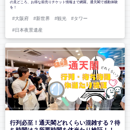
の見どころ、お得な前売りチケット情報まで網羅。通天閣で感動体験
を！
大阪府
新世界
観光
タワー
日本夜景遺産
行列必至！通天閣どれくらい混雑する？待
ち時間は？所要時間を体当たり検証！！