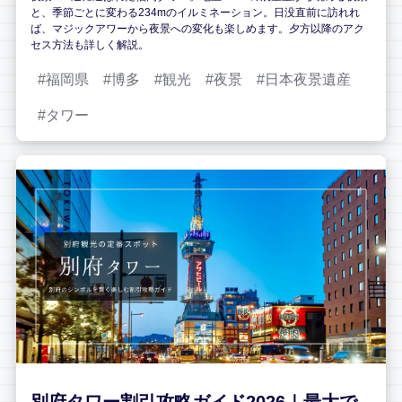
と、季節ごとに変わる234mのイルミネーション。日没直前に訪れれ
ば、マジックアワーから夜景への変化も楽しめます。夕方以降のアク
セス方法も詳しく解説。
福岡県
博多
観光
夜景
日本夜景遺産
タワー