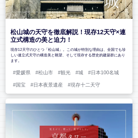
松山城の天守を徹底解説！現存12天守×連
立式構造の美と迫力！
現存12天守のひとつ「松山城」。この城が特別な理由は、全国でも珍
しい連立式天守の構造美と眺望、そして現存する歴史的建築群にあり
ます。
愛媛県
松山市
観光
城
日本100名城
国宝
日本夜景遺産
現存十二天守