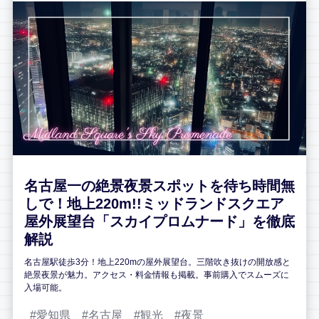
名古屋一の絶景夜景スポットを待ち時間無
しで！地上220m!!ミッドランドスクエア
屋外展望台「スカイプロムナード」を徹底
解説
名古屋駅徒歩3分！地上220mの屋外展望台。三階吹き抜けの開放感と
絶景夜景が魅力。アクセス・料金情報も掲載。事前購入でスムーズに
入場可能。
愛知県
名古屋
観光
夜景