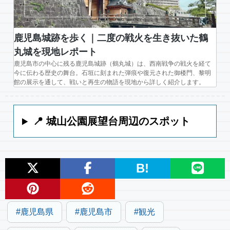
鹿児島城跡を歩く｜二度の戦火を生き抜いた鶴
丸城を現地レポート
鹿児島市の中心に残る鹿児島城跡（鶴丸城）は、西南戦争の戦火を経て
今に伝わる歴史の舞台。石垣に刻まれた弾痕や復元された御楼門、黎明
館の展示を通して、戦いと再生の物語を現地から詳しく紹介します。
📍 城山公園展望台周辺のスポット
B!
鹿児島県
鹿児島市
観光