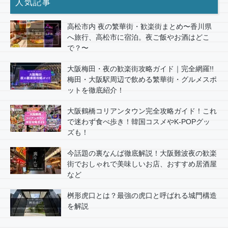
人気記事
高松市内 夜の繁華街・歓楽街まとめ〜香川県
へ旅行、高松市に宿泊。夜ご飯やお酒はどこ
で？〜
大阪梅田・夜の歓楽街攻略ガイド｜完全網羅!!
梅田・大阪駅周辺で飲める繁華街・グルメスポ
ットを徹底紹介！
大阪鶴橋コリアンタウン完全攻略ガイド！これ
で迷わず食べ歩き！韓国コスメやK-POPグッ
ズも！
今話題の裏なんば徹底解説！大阪難波夜の歓楽
街でおしゃれで美味しいお店、おすすめ居酒屋
など
桝形虎口とは？最強の虎口と呼ばれる城門構造
を解説