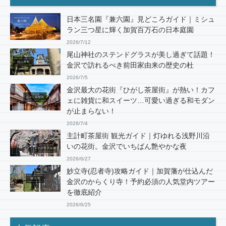
日本三名園『兼六園』見どころガイド｜ミシュ
ラン三つ星に輝く加賀百万石の日本庭園
2026/7/12
尾山神社のステンドグラスが美し過ぎて話題！
金沢で訪れるべき前田家由来の歴史の杜
2026/7/5
金沢最大の花街『ひがし茶屋街』が熱い！カフ
ェに雑貨に和スイーツ…可愛い過ぎる和モダン
が止まらない！
2026/7/4
主計町茶屋街 観光ガイド｜灯ゆれる浅野川沿
いの花街。金沢でいちばん艶やかな夜
2026/6/27
妙立寺(忍者寺)攻略ガイド｜加賀藩が仕込んだ
金沢のからくり寺！予約必須の人気堂内ツアー
を徹底紹介
2026/6/25