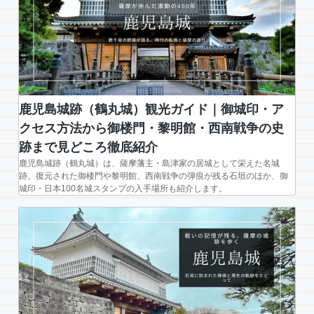
鹿児島城跡（鶴丸城）観光ガイド｜御城印・ア
クセス方法から御楼門・黎明館・西南戦争の史
跡まで見どころ徹底紹介
鹿児島城跡（鶴丸城）は、薩摩藩主・島津家の居城として栄えた名城
跡。復元された御楼門や黎明館、西南戦争の弾痕が残る石垣のほか、御
城印・日本100名城スタンプの入手場所も紹介します。