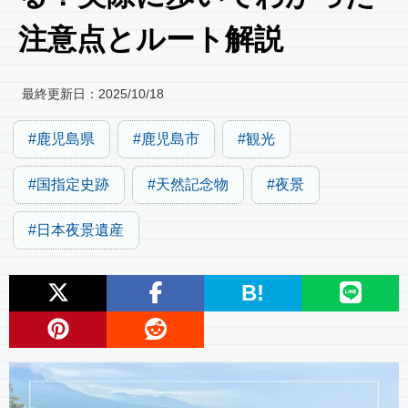
注意点とルート解説
最終更新日：
2025/10/18
鹿児島県
鹿児島市
観光
国指定史跡
天然記念物
夜景
日本夜景遺産
B!