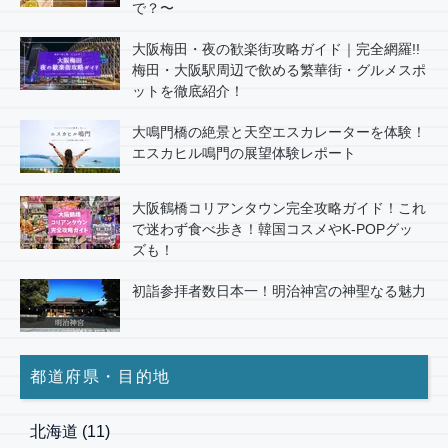
で？〜
大阪梅田・夜の歓楽街攻略ガイド｜完全網羅!!
梅田・大阪駅周辺で飲める繁華街・グルメスポ
ットを徹底紹介！
大鳴門橋の絶景と天空エスカレーターを体験！
エスカヒル鳴門の展望体験レポート
大阪鶴橋コリアンタウン完全攻略ガイド！これ
で迷わず食べ歩き！韓国コスメやK-POPグッ
ズも！
初詣参拝者数日本一！明治神宮の神聖なる魅力
都道府県・目的地
北海道
(11)