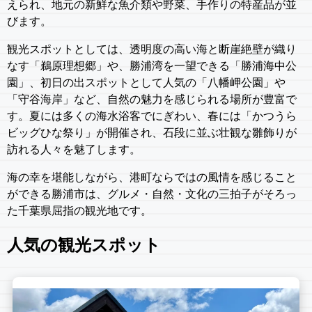
えられ、地元の新鮮な魚介類や野菜、手作りの特産品が並
びます。
観光スポットとしては、透明度の高い海と断崖絶壁が織り
なす「鵜原理想郷」や、勝浦湾を一望できる「勝浦海中公
園」、初日の出スポットとして人気の「八幡岬公園」や
「守谷海岸」など、自然の魅力を感じられる場所が豊富で
す。夏には多くの海水浴客でにぎわい、春には「かつうら
ビッグひな祭り」が開催され、石段に並ぶ壮観な雛飾りが
訪れる人々を魅了します。
海の幸を堪能しながら、港町ならではの風情を感じること
ができる勝浦市は、グルメ・自然・文化の三拍子がそろっ
た千葉県屈指の観光地です。
人気の観光スポット