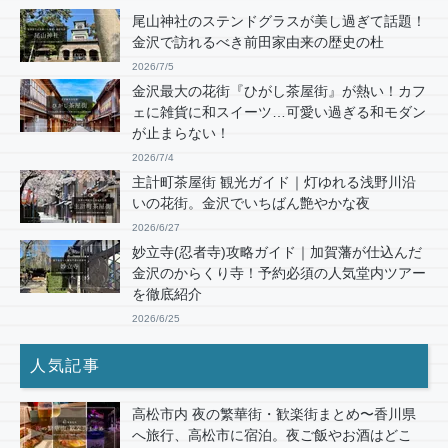
尾山神社のステンドグラスが美し過ぎて話題！
金沢で訪れるべき前田家由来の歴史の杜
2026/7/5
金沢最大の花街『ひがし茶屋街』が熱い！カフ
ェに雑貨に和スイーツ…可愛い過ぎる和モダン
が止まらない！
2026/7/4
主計町茶屋街 観光ガイド｜灯ゆれる浅野川沿
いの花街。金沢でいちばん艶やかな夜
2026/6/27
妙立寺(忍者寺)攻略ガイド｜加賀藩が仕込んだ
金沢のからくり寺！予約必須の人気堂内ツアー
を徹底紹介
2026/6/25
人気記事
高松市内 夜の繁華街・歓楽街まとめ〜香川県
へ旅行、高松市に宿泊。夜ご飯やお酒はどこ