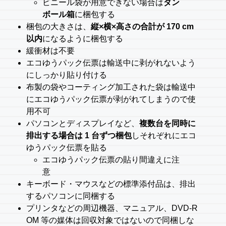
ビニール袋が用意できない場合は
ダン
ボール箱
に梱包する
梱包の大きさは、
縦×横×高さの合計が 170 cm
以内
になるように梱包する
緩衝材は不要
エコゆうパック伝票は輸送中に剥がれないよう
にしっかり貼り付ける
布製の袋やコーティング加工された袋は輸送中
にエコゆうパック伝票が剥がれてしまうので使
用不可
パソコンとディスプレイなど、
複数台を同時に
排出する場合は 1 台ずつ梱包
しそれぞれにエコ
ゆうパック伝票を貼る
エコゆうパック伝票の貼り間違えに注
意
キーボード・マウスなどの標準添付品は、排出
するパソコンに同梱する
プリンタなどの周辺機器、マニュアル、DVD-R
OM 等の媒体は回収対象ではないので同梱しな