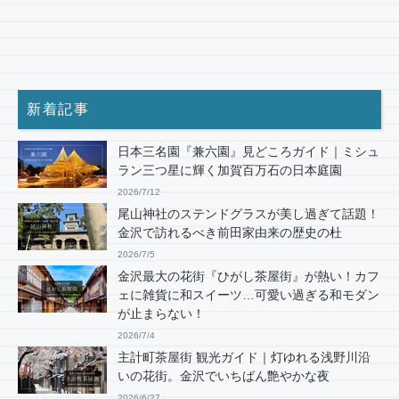
新着記事
日本三名園『兼六園』見どころガイド｜ミシュ
ラン三つ星に輝く加賀百万石の日本庭園
2026/7/12
尾山神社のステンドグラスが美し過ぎて話題！
金沢で訪れるべき前田家由来の歴史の杜
2026/7/5
金沢最大の花街『ひがし茶屋街』が熱い！カフ
ェに雑貨に和スイーツ…可愛い過ぎる和モダン
が止まらない！
2026/7/4
主計町茶屋街 観光ガイド｜灯ゆれる浅野川沿
いの花街。金沢でいちばん艶やかな夜
2026/6/27