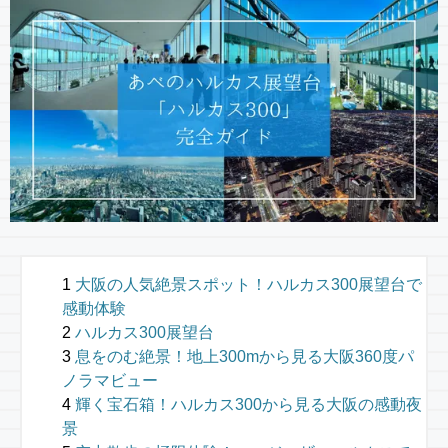
大阪の人気絶景スポット！ハルカス300展望台で
感動体験
ハルカス300展望台
息をのむ絶景！地上300mから見る大阪360度パ
ノラマビュー
輝く宝石箱！ハルカス300から見る大阪の感動夜
景