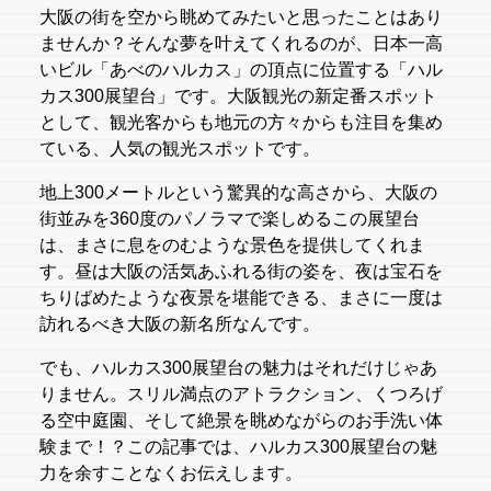
大阪の街を空から眺めてみたいと思ったことはあり
ませんか？そんな夢を叶えてくれるのが、日本一高
いビル「あべのハルカス」の頂点に位置する「ハル
カス300展望台」です。大阪観光の新定番スポット
として、観光客からも地元の方々からも注目を集め
ている、人気の観光スポットです。
地上300メートルという驚異的な高さから、大阪の
街並みを360度のパノラマで楽しめるこの展望台
は、まさに息をのむような景色を提供してくれま
す。昼は大阪の活気あふれる街の姿を、夜は宝石を
ちりばめたような夜景を堪能できる、まさに一度は
訪れるべき大阪の新名所なんです。
でも、ハルカス300展望台の魅力はそれだけじゃあ
りません。スリル満点のアトラクション、くつろげ
る空中庭園、そして絶景を眺めながらのお手洗い体
験まで！？この記事では、ハルカス300展望台の魅
力を余すことなくお伝えします。