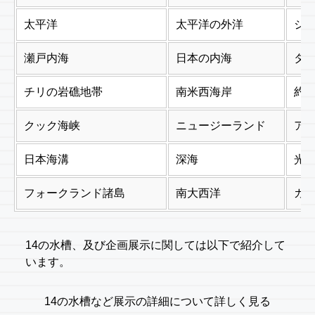
太平洋
太平洋の外洋
ジン
瀬戸内海
日本の内海
タ
チリの岩礁地帯
南米西海岸
約1
クック海峡
ニュージーランド
ア
日本海溝
深海
光
フォークランド諸島
南大西洋
ガ
14の水槽、及び企画展示に関しては以下で紹介して
います。
14の水槽など展示の詳細について詳しく見る