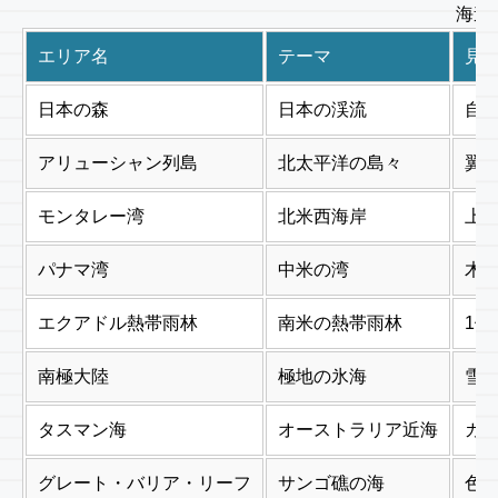
海遊
エリア名
テーマ
見
日本の森
日本の渓流
自
アリューシャン列島
北太平洋の島々
翼
モンタレー湾
北米西海岸
上
パナマ湾
中米の湾
木
エクアドル熱帯雨林
南米の熱帯雨林
1
南極大陸
極地の氷海
雪
タスマン海
オーストラリア近海
カ
グレート・バリア・リーフ
サンゴ礁の海
色