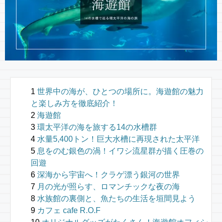
世界中の海が、ひとつの場所に。海遊館の魅力
と楽しみ方を徹底紹介！
海遊館
環太平洋の海を旅する14の水槽群
水量5,400トン！巨大水槽に再現された太平洋
息をのむ銀色の渦！イワシ流星群が描く圧巻の
回遊
深海から宇宙へ！クラゲ漂う銀河の世界
月の光が照らす、ロマンチックな夜の海
水族館の裏側と、魚たちの生活を垣間見よう
カフェ cafe R.O.F