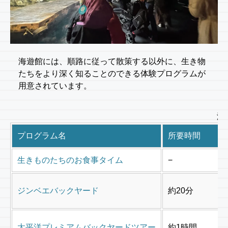
海遊館には、順路に従って散策する以外に、生き物
たちをより深く知ることのできる体験プログラムが
用意されています。
海
プログラム名
所要時間
生きものたちのお食事タイム
−
ジンベエバックヤード
約20分
太平洋プレミアムバックヤードツアー
約1時間