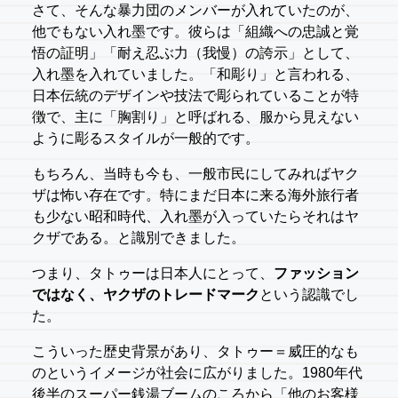
さて、そんな暴力団のメンバーが入れていたのが、
他でもない入れ墨です。彼らは「組織への忠誠と覚
悟の証明」「耐え忍ぶ力（我慢）の誇示」として、
入れ墨を入れていました。「和彫り」と言われる、
日本伝統のデザインや技法で彫られていることが特
徴で、主に「胸割り」と呼ばれる、服から見えない
ように彫るスタイルが一般的です。
もちろん、当時も今も、一般市民にしてみればヤク
ザは怖い存在です。特にまだ日本に来る海外旅行者
も少ない昭和時代、入れ墨が入っていたらそれはヤ
クザである。と識別できました。
つまり、タトゥーは日本人にとって、
ファッション
ではなく、ヤクザのトレードマーク
という認識でし
た。
こういった歴史背景があり、タトゥー＝威圧的なも
のというイメージが社会に広がりました。1980年代
後半のスーパー銭湯ブームのころから「他のお客様