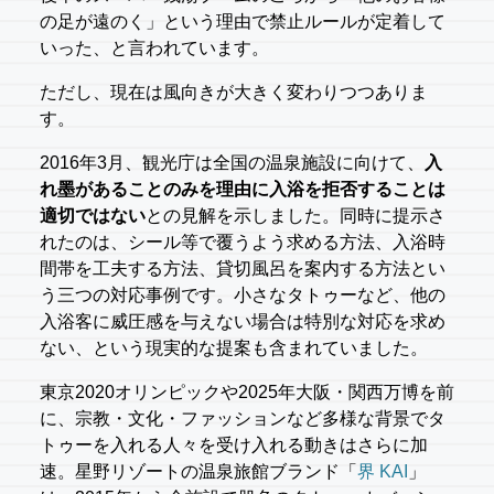
の足が遠のく」という理由で禁止ルールが定着して
いった、と言われています。
ただし、現在は風向きが大きく変わりつつありま
す。
2016年3月、観光庁は全国の温泉施設に向けて、
入
れ墨があることのみを理由に入浴を拒否することは
適切ではない
との見解を示しました。同時に提示さ
れたのは、シール等で覆うよう求める方法、入浴時
間帯を工夫する方法、貸切風呂を案内する方法とい
う三つの対応事例です。小さなタトゥーなど、他の
入浴客に威圧感を与えない場合は特別な対応を求め
ない、という現実的な提案も含まれていました。
東京2020オリンピックや2025年大阪・関西万博を前
に、宗教・文化・ファッションなど多様な背景でタ
トゥーを入れる人々を受け入れる動きはさらに加
速。星野リゾートの温泉旅館ブランド「
界 KAI
」