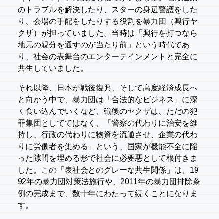
のトラブルを解決したり、スターの身辺警護をした
り、会場の手配をしたりする役割を暴力団（興行ヤ
クザ）が担っていました。当時は「興行を打つなら
地元の親分を通すのが当たり前」という時代であ
り、社会の表舞台のエンターテインメントと完全に
共生していました。
それ以降、日本が戦後復興、そして高度経済成長へ
と向かう中で、暴力団は「合法的なビジネス」に深
く食い込んでいくなど、戦後のヤクザは、ただの犯
罪集団としてではなく、「警察の代わりに治安を維
持し、行政の代わりに物資を流通させ、企業の代わ
りに労働者を集める」という、国家が機能不全に陥
った隙間を埋める形で社会に必要悪として根付きま
した。この「表社会とのグレーな共生関係」は、19
92年の暴力団対策法施行や、2011年の暴力団排除条
例の完成まで、数十年にわたって続くことになりま
す。