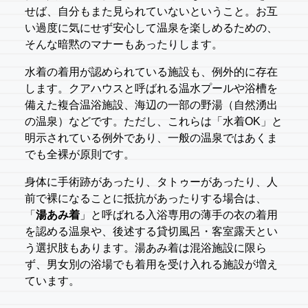
せば、自分もまた見られていないということ。お互
い過度に気にせず安心して温泉を楽しめるための、
そんな暗黙のマナーもあったりします。
水着の着用が認められている施設も、例外的に存在
します。クアハウスと呼ばれる温水プールや浴槽を
備えた複合温浴施設、海辺の一部の野湯（自然湧出
の温泉）などです。ただし、これらは「水着OK」と
明示されている例外であり、一般の温泉ではあくま
でも全裸が原則です。
身体に手術跡があったり、タトゥーがあったり、人
前で裸になることに抵抗があったりする場合は、
「
湯あみ着
」と呼ばれる入浴専用の薄手の衣の着用
を認める温泉や、後述する貸切風呂・客室露天とい
う選択肢もあります。湯あみ着は混浴施設に限ら
ず、男女別の浴場でも着用を受け入れる施設が増え
ています。