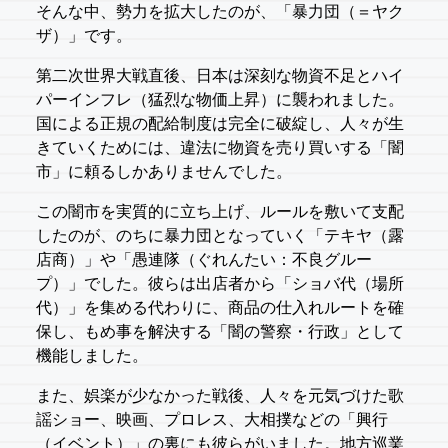
そんな中、勢力を拡大したのが、「暴力団（＝ヤク
ザ）」です。
第二次世界大戦直後、日本は深刻な物資不足とハイ
パーインフレ（猛烈な物価上昇）に襲われました。
国による正規の配給制度は完全に破綻し、人々が生
きていくためには、違法に物資を売り買いする「闇
市」に頼るしかありませんでした。
この闇市を実質的に立ち上げ、ルールを敷いて支配
したのが、のちに暴力団となっていく「テキヤ（露
店商）」や「愚連隊（ぐれんたい：不良グルー
プ）」でした。彼らは出店者から「ショバ代（場所
代）」を集める代わりに、商品の仕入れルートを確
保し、もめ事を解決する「闇の警察・行政」として
機能しました。
また、娯楽が少なかった戦後、人々を元気づけた歌
謡ショー、映画、プロレス、大相撲などの「興行
（イベント）」の裏にも彼らがいました。地方巡業