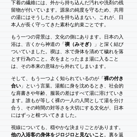
下着の繊維には、外から持ち込んだ汚れや洗剤の残
留物が付いています。源泉の純度を守るため、共用
の湯にはそうしたものを持ち込まない。これが、日
本人が長く守ってきた素朴な約束ごとです。
もう一つの背景は、文化の側にあります。日本の入
浴は、古くから神道の「
禊（みそぎ）
」と深く結び
ついていました。禊は、水で身体を清めて穢れを落
とす行為のこと。衣をまとったまま湯に入ること
は、その本来の意味から外れてしまいます。
そして、もう一つよく知られているのが「
裸の付き
合い
」という言葉。湯船に身を沈めるとき、社会的
な肩書きや年齢、服装の差はすべて湯に溶けていき
ます。誰もが等しく裸の一人の人間として湯を分け
合う、その時間の対等さを大切にする文化が、日本
にはずっと根づいてきました。
視線についても、穏やかな決まりごとがあります。
他の入浴客の身体をジロジロと見ないこと
。裏を返