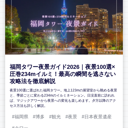
福岡タワー夜景ガイド2026｜夜景100選×
圧巻234mイルミ！最高の瞬間を逃さない
攻略法を徹底解説
夜景100選に選ばれた福岡タワー。地上123mの展望室から眺める夜景
と、季節ごとに変わる234mのイルミネーション。日没直前に訪れれ
ば、マジックアワーから夜景への変化も楽しめます。夕方以降のアク
セス方法も詳しく解説。
福岡県
博多
観光
夜景
日本夜景遺産