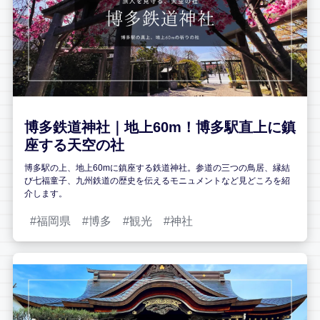
博多鉄道神社｜地上60m！博多駅直上に鎮
座する天空の社
博多駅の上、地上60mに鎮座する鉄道神社。参道の三つの鳥居、縁結
び七福童子、九州鉄道の歴史を伝えるモニュメントなど見どころを紹
介します。
福岡県
博多
観光
神社