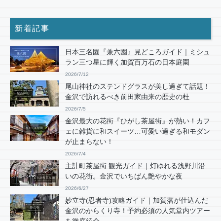
新着記事
日本三名園『兼六園』見どころガイド｜ミシュ
ラン三つ星に輝く加賀百万石の日本庭園
2026/7/12
尾山神社のステンドグラスが美し過ぎて話題！
金沢で訪れるべき前田家由来の歴史の杜
2026/7/5
金沢最大の花街『ひがし茶屋街』が熱い！カフ
ェに雑貨に和スイーツ…可愛い過ぎる和モダン
が止まらない！
2026/7/4
主計町茶屋街 観光ガイド｜灯ゆれる浅野川沿
いの花街。金沢でいちばん艶やかな夜
2026/6/27
妙立寺(忍者寺)攻略ガイド｜加賀藩が仕込んだ
金沢のからくり寺！予約必須の人気堂内ツアー