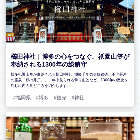
櫛田神社｜博多の心をつなぐ。祇園山笠が
奉納される1300年の総鎮守
博多祇園山笠が奉納される櫛田神社。樹齢千年の夫婦銀杏、不老長寿
の霊泉「鶴の井戸」、一年中見られる飾り山笠など、1300年の歴史を
刻む境内の見どころを紹介します。
福岡県
博多
観光
神社