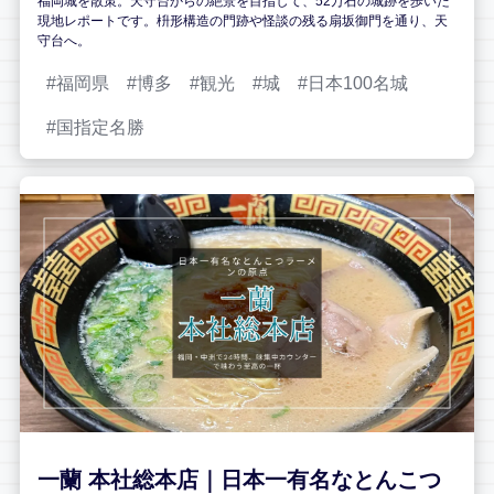
福岡城を散策。天守台からの絶景を目指して、52万石の城跡を歩いた
現地レポートです。枡形構造の門跡や怪談の残る扇坂御門を通り、天
守台へ。
福岡県
博多
観光
城
日本100名城
国指定名勝
一蘭 本社総本店｜日本一有名なとんこつ