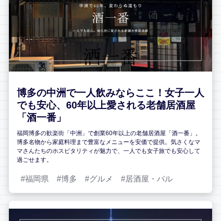
博多の中洲で一人飲みならここ！女子一人
でも安心、60年以上愛される老舗居酒屋
「酒一番」
福岡博多の歓楽街「中洲」で創業60年以上の老舗居酒屋「酒一番」。
博多名物から家庭料理まで豊富なメニューを安価で提供。気さくなマ
マさんたちのホスピタリティが魅力で、一人でも女子旅でも安心して
過ごせます。
福岡県
博多
グルメ
居酒屋・バル