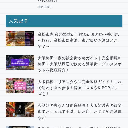
を徹底紹介
2026/6/25
人気記事
高松市内 夜の繁華街・歓楽街まとめ〜香川県
へ旅行、高松市に宿泊。夜ご飯やお酒はどこ
で？〜
大阪梅田・夜の歓楽街攻略ガイド｜完全網羅!!
梅田・大阪駅周辺で飲める繁華街・グルメスポ
ットを徹底紹介！
大阪鶴橋コリアンタウン完全攻略ガイド！これ
で迷わず食べ歩き！韓国コスメやK-POPグッ
ズも！
今話題の裏なんば徹底解説！大阪難波夜の歓楽
街でおしゃれで美味しいお店、おすすめ居酒屋
など