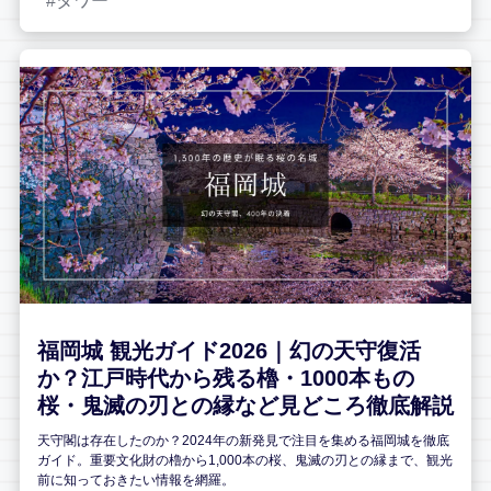
タワー
福岡城 観光ガイド2026｜幻の天守復活
か？江戸時代から残る櫓・1000本もの
桜・鬼滅の刃との縁など見どころ徹底解説
天守閣は存在したのか？2024年の新発見で注目を集める福岡城を徹底
ガイド。重要文化財の櫓から1,000本の桜、鬼滅の刃との縁まで、観光
前に知っておきたい情報を網羅。