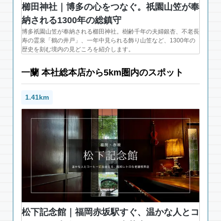
櫛田神社｜博多の心をつなぐ。祇園山笠が奉
納される1300年の総鎮守
博多祇園山笠が奉納される櫛田神社。樹齢千年の夫婦銀杏、不老長
寿の霊泉「鶴の井戸」、一年中見られる飾り山笠など、1300年の
歴史を刻む境内の見どころを紹介します。
一蘭 本社総本店から5km圏内のスポット
1.41km
松下記念館｜福岡赤坂駅すぐ、温かな人とコ