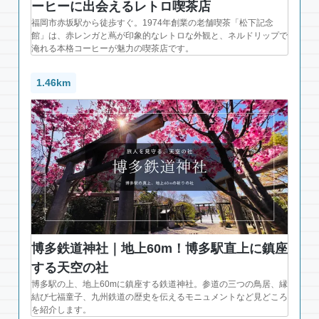
ーヒーに出会えるレトロ喫茶店
福岡市赤坂駅から徒歩すぐ。1974年創業の老舗喫茶「松下記念
館」は、赤レンガと蔦が印象的なレトロな外観と、ネルドリップで
淹れる本格コーヒーが魅力の喫茶店です。
1.46km
博多鉄道神社｜地上60m！博多駅直上に鎮座
する天空の社
博多駅の上、地上60mに鎮座する鉄道神社。参道の三つの鳥居、縁
結び七福童子、九州鉄道の歴史を伝えるモニュメントなど見どころ
を紹介します。