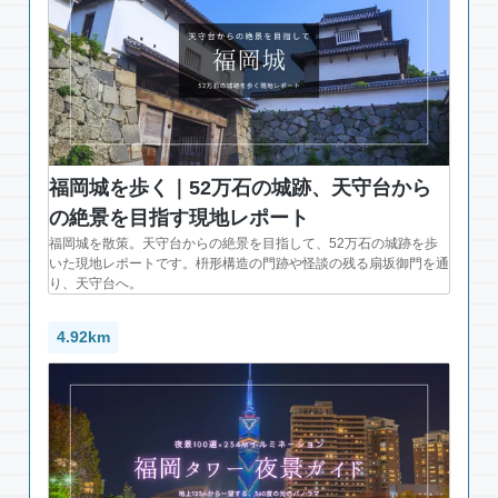
福岡城を歩く｜52万石の城跡、天守台から
の絶景を目指す現地レポート
福岡城を散策。天守台からの絶景を目指して、52万石の城跡を歩
いた現地レポートです。枡形構造の門跡や怪談の残る扇坂御門を通
り、天守台へ。
4.92km