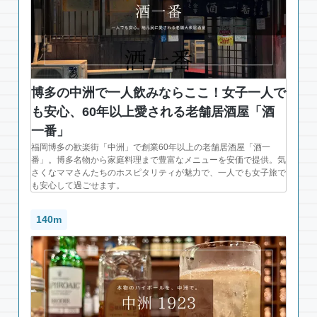
博多の中洲で一人飲みならここ！女子一人で
も安心、60年以上愛される老舗居酒屋「酒
一番」
福岡博多の歓楽街「中洲」で創業60年以上の老舗居酒屋「酒一
番」。博多名物から家庭料理まで豊富なメニューを安価で提供。気
さくなママさんたちのホスピタリティが魅力で、一人でも女子旅で
も安心して過ごせます。
140m