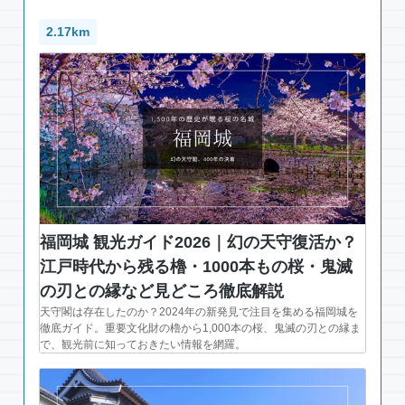
2.17km
福岡城 観光ガイド2026｜幻の天守復活か？
江戸時代から残る櫓・1000本もの桜・鬼滅
の刃との縁など見どころ徹底解説
天守閣は存在したのか？2024年の新発見で注目を集める福岡城を
徹底ガイド。重要文化財の櫓から1,000本の桜、鬼滅の刃との縁ま
で、観光前に知っておきたい情報を網羅。