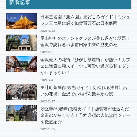
新着記事
日本三名園『兼六園』見どころガイド｜ミシュ
ラン三つ星に輝く加賀百万石の日本庭園
2026/7/12
尾山神社のステンドグラスが美し過ぎて話題！
金沢で訪れるべき前田家由来の歴史の杜
2026/7/5
金沢最大の花街『ひがし茶屋街』が熱い！カフ
ェに雑貨に和スイーツ…可愛い過ぎる和モダン
が止まらない！
2026/7/4
主計町茶屋街 観光ガイド｜灯ゆれる浅野川沿
いの花街。金沢でいちばん艶やかな夜
2026/6/27
妙立寺(忍者寺)攻略ガイド｜加賀藩が仕込んだ
金沢のからくり寺！予約必須の人気堂内ツアー
を徹底紹介
2026/6/25