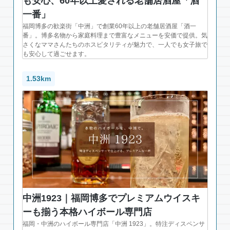
も安心、60年以上愛される老舗居酒屋「酒
一番」
福岡博多の歓楽街「中洲」で創業60年以上の老舗居酒屋「酒一
番」。博多名物から家庭料理まで豊富なメニューを安価で提供。気
さくなママさんたちのホスピタリティが魅力で、一人でも女子旅で
も安心して過ごせます。
1.53km
中洲1923｜福岡博多でプレミアムウイスキ
ーも揃う本格ハイボール専門店
福岡・中洲のハイボール専門店「中洲 1923」。特注ディスペンサ