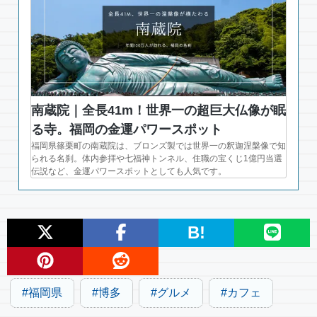
南蔵院｜全長41m！世界一の超巨大仏像が眠
る寺。福岡の金運パワースポット
福岡県篠栗町の南蔵院は、ブロンズ製では世界一の釈迦涅槃像で知
られる名刹。体内参拝や七福神トンネル、住職の宝くじ1億円当選
伝説など、金運パワースポットとしても人気です。
B!
福岡県
博多
グルメ
カフェ