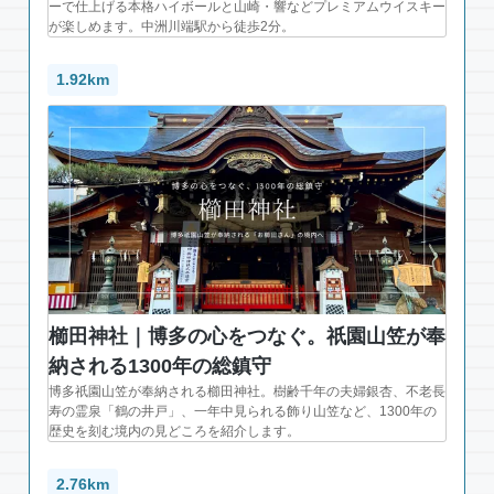
ーで仕上げる本格ハイボールと山崎・響などプレミアムウイスキー
が楽しめます。中洲川端駅から徒歩2分。
1.92km
櫛田神社｜博多の心をつなぐ。祇園山笠が奉
納される1300年の総鎮守
博多祇園山笠が奉納される櫛田神社。樹齢千年の夫婦銀杏、不老長
寿の霊泉「鶴の井戸」、一年中見られる飾り山笠など、1300年の
歴史を刻む境内の見どころを紹介します。
2.76km