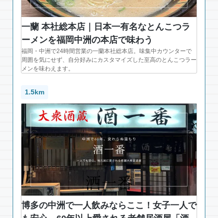
一蘭 本社総本店｜日本一有名なとんこつラ
ーメンを福岡中洲の本店で味わう
福岡・中洲で24時間営業の一蘭本社総本店。味集中カウンターで
周囲を気にせず、自分好みにカスタマイズした至高のとんこつラー
メンを味わえます。
1.5km
博多の中洲で一人飲みならここ！女子一人で