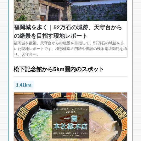
福岡城を歩く｜52万石の城跡、天守台から
の絶景を目指す現地レポート
福岡城を散策。天守台からの絶景を目指して、52万石の城跡を歩
いた現地レポートです。枡形構造の門跡や怪談の残る扇坂御門を通
り、天守台へ。
松下記念館から5km圏内のスポット
1.41km