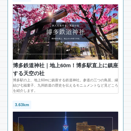
博多鉄道神社｜地上60m！博多駅直上に鎮座
する天空の社
博多駅の上、地上60mに鎮座する鉄道神社。参道の三つの鳥居、縁
結び七福童子、九州鉄道の歴史を伝えるモニュメントなど見どころ
を紹介します。
3.63km