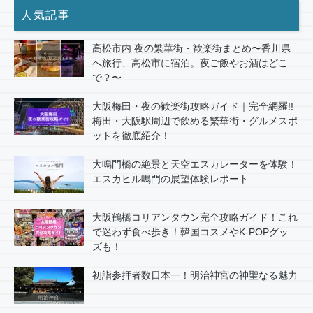
人気記事
高松市内 夜の繁華街・歓楽街まとめ〜香川県
へ旅行、高松市に宿泊。夜ご飯やお酒はどこ
で？〜
大阪梅田・夜の歓楽街攻略ガイド｜完全網羅!!
梅田・大阪駅周辺で飲める繁華街・グルメスポ
ットを徹底紹介！
大鳴門橋の絶景と天空エスカレーターを体験！
エスカヒル鳴門の展望体験レポート
大阪鶴橋コリアンタウン完全攻略ガイド！これ
で迷わず食べ歩き！韓国コスメやK-POPグッ
ズも！
初詣参拝者数日本一！明治神宮の神聖なる魅力