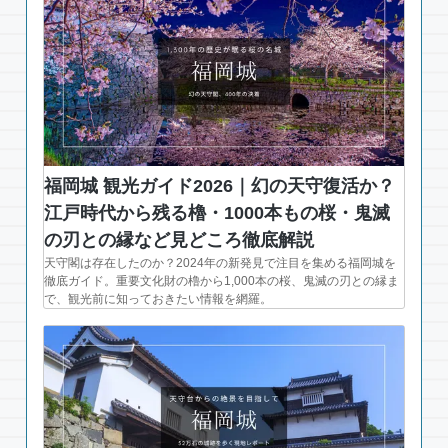
福岡城 観光ガイド2026｜幻の天守復活か？
江戸時代から残る櫓・1000本もの桜・鬼滅
の刃との縁など見どころ徹底解説
天守閣は存在したのか？2024年の新発見で注目を集める福岡城を
徹底ガイド。重要文化財の櫓から1,000本の桜、鬼滅の刃との縁ま
で、観光前に知っておきたい情報を網羅。