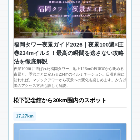
福岡タワー夜景ガイド2026｜夜景100選×圧
巻234mイルミ！最高の瞬間を逃さない攻略
法を徹底解説
夜景100選に選ばれた福岡タワー。地上123mの展望室から眺める
夜景と、季節ごとに変わる234mのイルミネーション。日没直前に
訪れれば、マジックアワーから夜景への変化も楽しめます。夕方以
降のアクセス方法も詳しく解説。
松下記念館から30km圏内のスポット
17.27km