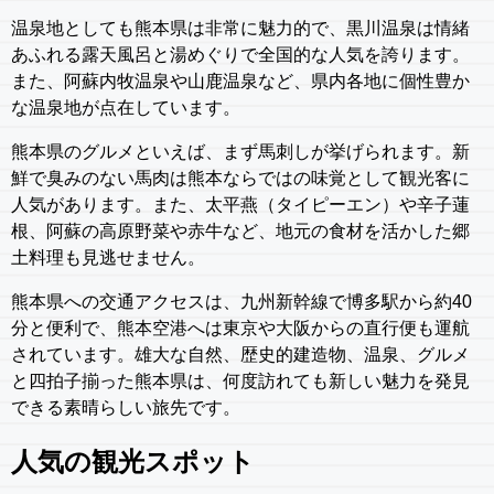
温泉地としても熊本県は非常に魅力的で、黒川温泉は情緒
あふれる露天風呂と湯めぐりで全国的な人気を誇ります。
また、阿蘇内牧温泉や山鹿温泉など、県内各地に個性豊か
な温泉地が点在しています。
熊本県のグルメといえば、まず馬刺しが挙げられます。新
鮮で臭みのない馬肉は熊本ならではの味覚として観光客に
人気があります。また、太平燕（タイピーエン）や辛子蓮
根、阿蘇の高原野菜や赤牛など、地元の食材を活かした郷
土料理も見逃せません。
熊本県への交通アクセスは、九州新幹線で博多駅から約40
分と便利で、熊本空港へは東京や大阪からの直行便も運航
されています。雄大な自然、歴史的建造物、温泉、グルメ
と四拍子揃った熊本県は、何度訪れても新しい魅力を発見
できる素晴らしい旅先です。
人気の観光スポット