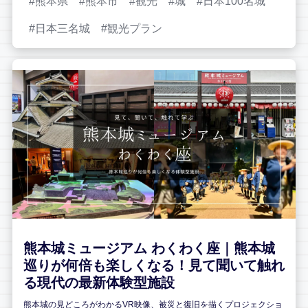
熊本県
熊本市
観光
城
日本100名城
日本三名城
観光プラン
熊本城ミュージアム わくわく座｜熊本城
巡りが何倍も楽しくなる！見て聞いて触れ
る現代の最新体験型施設
熊本城の見どころがわかるVR映像、被災と復旧を描くプロジェクショ