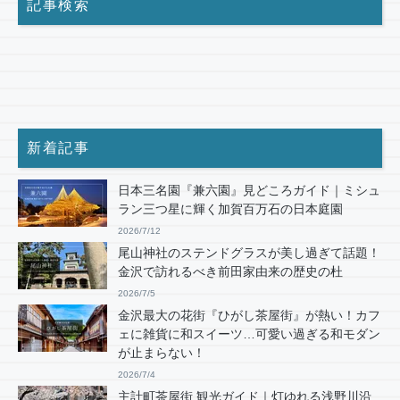
記事検索
新着記事
日本三名園『兼六園』見どころガイド｜ミシュ
ラン三つ星に輝く加賀百万石の日本庭園
2026/7/12
尾山神社のステンドグラスが美し過ぎて話題！
金沢で訪れるべき前田家由来の歴史の杜
2026/7/5
金沢最大の花街『ひがし茶屋街』が熱い！カフ
ェに雑貨に和スイーツ…可愛い過ぎる和モダン
が止まらない！
2026/7/4
主計町茶屋街 観光ガイド｜灯ゆれる浅野川沿