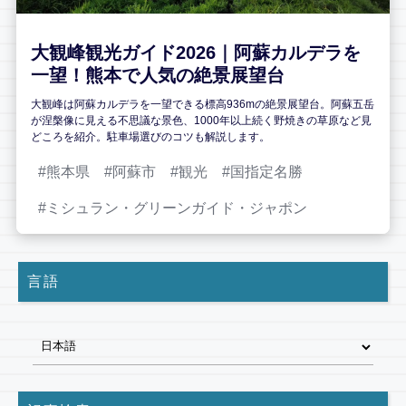
大観峰観光ガイド2026｜阿蘇カルデラを
一望！熊本で人気の絶景展望台
大観峰は阿蘇カルデラを一望できる標高936mの絶景展望台。阿蘇五岳
が涅槃像に見える不思議な景色、1000年以上続く野焼きの草原など見
どころを紹介。駐車場選びのコツも解説します。
熊本県
阿蘇市
観光
国指定名勝
ミシュラン・グリーンガイド・ジャポン
言語