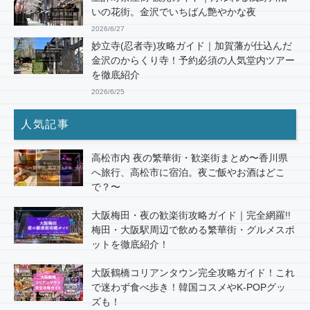
いの花街。金沢でいちばん艶やかな夜
2026/6/27
妙立寺(忍者寺)攻略ガイド｜加賀藩が仕込んだ
金沢のからくり寺！予約必須の人気堂内ツアー
を徹底紹介
2026/6/25
人気記事
高松市内 夜の繁華街・歓楽街まとめ〜香川県
へ旅行、高松市に宿泊。夜ご飯やお酒はどこ
で？〜
大阪梅田・夜の歓楽街攻略ガイド｜完全網羅!!
梅田・大阪駅周辺で飲める繁華街・グルメスポ
ットを徹底紹介！
大阪鶴橋コリアンタウン完全攻略ガイド！これ
で迷わず食べ歩き！韓国コスメやK-POPグッ
ズも！