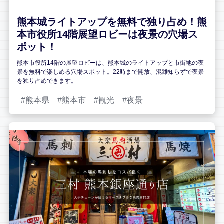
熊本城ライトアップを無料で独り占め！熊
本市役所14階展望ロビーは夜景の穴場ス
ポット！
熊本市役所14階の展望ロビーは、熊本城のライトアップと市街地の夜
景を無料で楽しめる穴場スポット。22時まで開放、混雑知らずで夜景
を独り占めできます。
熊本県
熊本市
観光
夜景