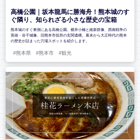
高橋公園｜坂本龍馬に勝海舟！熊本城のす
ぐ隣り、知られざる小さな歴史の宝箱
熊本城のすぐ東側にある高橋公園。横井小楠と維新群像、西南戦争の
英雄・谷干城像、旧熊本市役所の玄関遺構。幕末から大正時代の熊本
の歴史が詰まった穴場スポットを紹介します。
熊本県
熊本市
観光