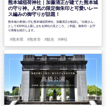
熊本城稲荷神社｜加藤清正が建てた熊本城
の守り神。人気の限定御朱印と可愛いレー
ス編みの御守りが話題！
熊本城の東側に佇む熊本城稲荷神社。加藤清正が勧請し「白髭さん」
として430年以上親しまれる神社の見どころ、ご利益、御朱印・お守
り情報を紹介します。
熊本県
熊本市
観光
神社