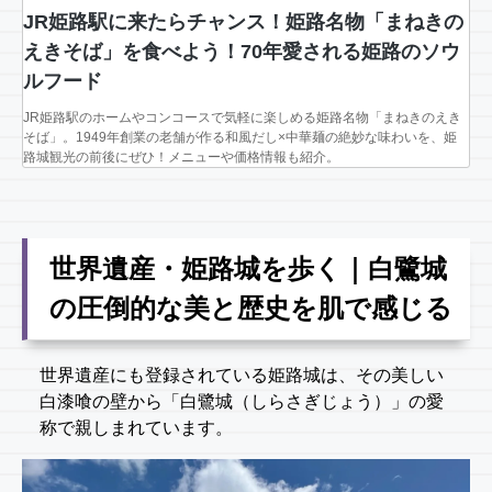
JR姫路駅に来たらチャンス！姫路名物「まねきの
えきそば」を食べよう！70年愛される姫路のソウ
ルフード
JR姫路駅のホームやコンコースで気軽に楽しめる姫路名物「まねきのえき
そば」。1949年創業の老舗が作る和風だし×中華麺の絶妙な味わいを、姫
路城観光の前後にぜひ！メニューや価格情報も紹介。
世界遺産・姫路城を歩く｜白鷺城
の圧倒的な美と歴史を肌で感じる
世界遺産にも登録されている姫路城は、その美しい
白漆喰の壁から「白鷺城（しらさぎじょう）」の愛
称で親しまれています。