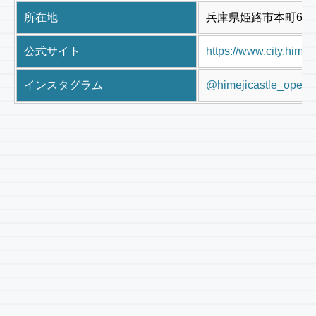
所在地
兵庫県姫路市本町68
公式サイト
https://www.city.himeji.
インスタグラム
@himejicastle_operat