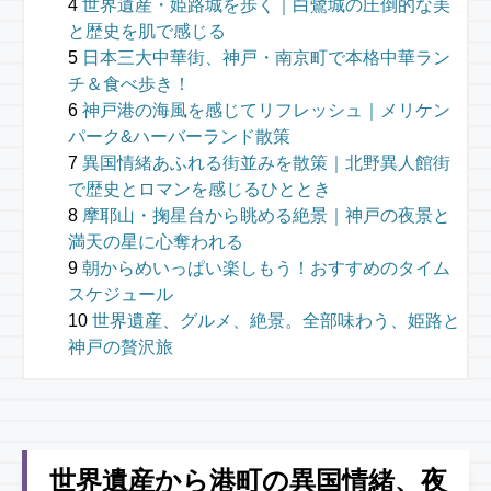
世界遺産・姫路城を歩く｜白鷺城の圧倒的な美
と歴史を肌で感じる
日本三大中華街、神戸・南京町で本格中華ラン
チ＆食べ歩き！
神戸港の海風を感じてリフレッシュ｜メリケン
パーク&ハーバーランド散策
異国情緒あふれる街並みを散策｜北野異人館街
で歴史とロマンを感じるひととき
摩耶山・掬星台から眺める絶景｜神戸の夜景と
満天の星に心奪われる
朝からめいっぱい楽しもう！おすすめのタイム
スケジュール
世界遺産、グルメ、絶景。全部味わう、姫路と
神戸の贅沢旅
世界遺産から港町の異国情緒、夜