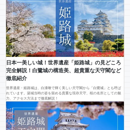
日本一美しい城！世界遺産「姫路城」の見どころ
完全解説！白鷺城の構造美、超貴重な天守閣など
徹底紹介
世界遺産・姫路城は、白漆喰で輝く美しい天守閣から「白鷺城」とも呼ば
れています。築城当時の姿を留める貴重な現存天守、桜の名所としての魅
力、アクセス方法まで徹底解説！