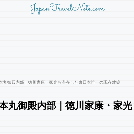
JapanTravelNote.com
城本丸御殿内部｜徳川家康・家光も滞在した東日本唯一の現存建築
城本丸御殿内部｜徳川家康・家