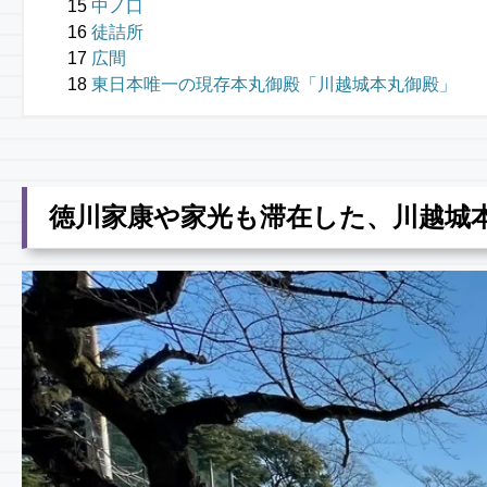
中ノ口
徒詰所
広間
東日本唯一の現存本丸御殿「川越城本丸御殿」
徳川家康や家光も滞在した、川越城