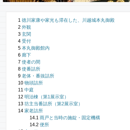
徳川家康や家光も滞在した、川越城本丸御殿
外観
玄関
受付
本丸御殿館内
廊下
使者の間
使番詰所
老体・番抜詰所
物頭詰所
中庭
明治棟（第1展示室）
坊主当番詰所（第2展示室）
家老詰所
雨戸と当時の施錠・固定機構
便所