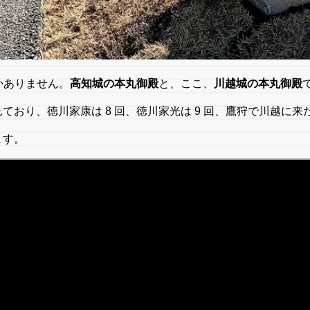
かありません。
高知城の本丸御殿
と、ここ、
川越城の本丸御殿
おり、徳川家康は 8 回、徳川家光は 9 回、鷹狩で川越に来
ます。