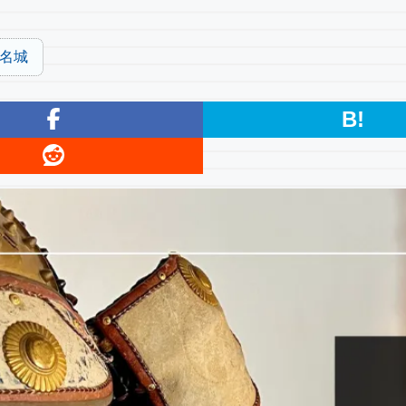
0名城
B!