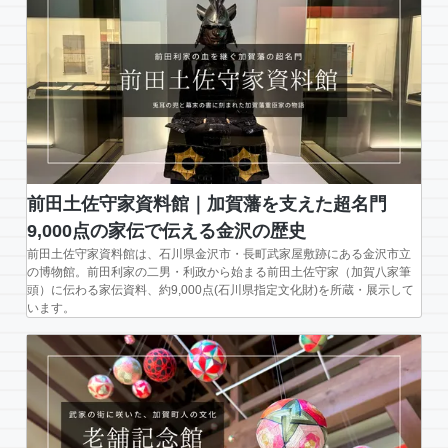
前田土佐守家資料館｜加賀藩を支えた超名門
9,000点の家伝で伝える金沢の歴史
前田土佐守家資料館は、石川県金沢市・長町武家屋敷跡にある金沢市立
の博物館。前田利家の二男・利政から始まる前田土佐守家（加賀八家筆
頭）に伝わる家伝資料、約9,000点(石川県指定文化財)を所蔵・展示して
います。