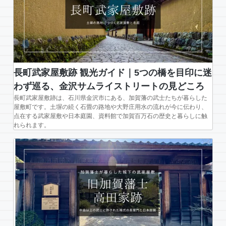
見
ら
れ
る
加
賀
長町武家屋敷跡 観光ガイド｜5つの橋を目印に迷
藩
わず巡る、金沢サムライストリートの見どころ
士
長町武家屋敷跡は、石川県金沢市にある、加賀藩の武士たちが暮らした
の
屋敷町です。土塀の続く石畳の路地や大野庄用水の流れが今に伝わり、
点在する武家屋敷や日本庭園、資料館で加賀百万石の歴史と暮らしに触
長
れられます。
屋
門
と
日
本
庭
園。
金