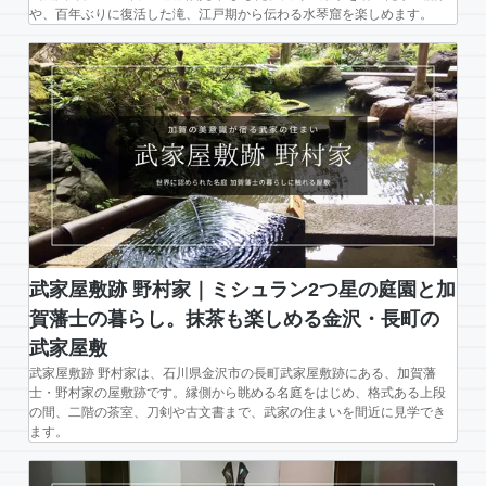
や、百年ぶりに復活した滝、江戸期から伝わる水琴窟を楽しめます。
武家屋敷跡 野村家｜ミシュラン2つ星の庭園と加
賀藩士の暮らし。抹茶も楽しめる金沢・長町の
武家屋敷
武家屋敷跡 野村家は、石川県金沢市の長町武家屋敷跡にある、加賀藩
士・野村家の屋敷跡です。縁側から眺める名庭をはじめ、格式ある上段
の間、二階の茶室、刀剣や古文書まで、武家の住まいを間近に見学でき
ます。