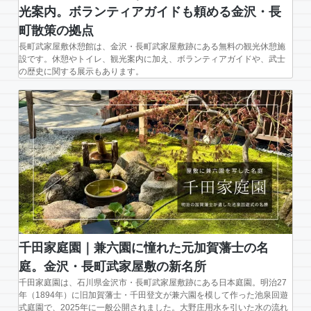
光案内。ボランティアガイドも頼める金沢・長
町散策の拠点
長町武家屋敷休憩館は、金沢・長町武家屋敷跡にある無料の観光休憩施
設です。休憩やトイレ、観光案内に加え、ボランティアガイドや、武士
の歴史に関する展示もあります。
千田家庭園｜兼六園に憧れた元加賀藩士の名
庭。金沢・長町武家屋敷の新名所
千田家庭園は、石川県金沢市・長町武家屋敷跡にある日本庭園。明治27
年（1894年）に旧加賀藩士・千田登文が兼六園を模して作った池泉回遊
式庭園で、2025年に一般公開されました。大野庄用水を引いた水の流れ