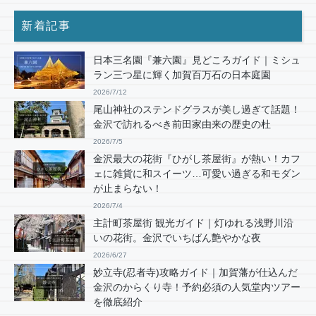
新着記事
日本三名園『兼六園』見どころガイド｜ミシュ
ラン三つ星に輝く加賀百万石の日本庭園
2026/7/12
尾山神社のステンドグラスが美し過ぎて話題！
金沢で訪れるべき前田家由来の歴史の杜
2026/7/5
金沢最大の花街『ひがし茶屋街』が熱い！カフ
ェに雑貨に和スイーツ…可愛い過ぎる和モダン
が止まらない！
2026/7/4
主計町茶屋街 観光ガイド｜灯ゆれる浅野川沿
いの花街。金沢でいちばん艶やかな夜
2026/6/27
妙立寺(忍者寺)攻略ガイド｜加賀藩が仕込んだ
金沢のからくり寺！予約必須の人気堂内ツアー
を徹底紹介