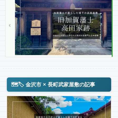
P
R
E
V
I
‹
O
U
S
旧
加
賀
藩
士
高
田
🗺️🏷️ 金沢市 × 長町武家屋敷の記事
家
跡
｜
無
料
で