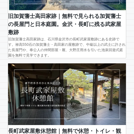
沢・
長
町
旧加賀藩士高田家跡｜無料で見られる加賀藩士
に
の長屋門と日本庭園。金沢・長町に残る武家屋
残
敷跡
る
旧加賀藩士高田家跡は、石川県金沢市の長町武家屋敷跡にある史跡で
武
す。禄高550石の加賀藩士・高田家の屋敷跡で、中級以上の武士に許され
た長屋門や、奉公人の仲間部屋・厩、大野庄用水を引いた池泉回遊式庭
家
園を無料で見学できます。
屋
敷
跡
長町武家屋敷休憩館｜無料で休憩・トイレ・観