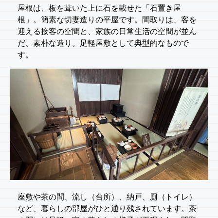
屋根は、板を葺いた上に石を載せた「石置き屋
根」。簡素な切妻造りの平屋です。間取りは、客を
迎える接客の空間と、家族の日常生活の空間が並ん
だ、素朴な造り。足軽屋敷として典型的なもので
す。
座敷や茶の間、流し（台所）、納戸、厠（トイレ）
など、暮らしの部屋がひと通り残されています。茶