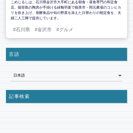
こめじるしは、石川県金沢市大手町にある朝食・昼食専門の和定食
店。能登島の陶房が手掛ける緑釉羽釜で能美市・岡元農場のコシヒカ
リを炊き上げ、発酵食品や旬の野菜を添えた日替わりの朝定食を、夫
婦二人三脚で提供しています。
石川県
金沢市
グルメ
言語
記事検索