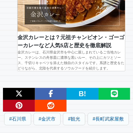
金沢カレーとは？元祖チャンピオン・ゴーゴ
ーカレーなど人気5店と歴史を徹底解説
金沢カレーは、石川県金沢市を中心に親しまれているご当地カレ
ー。ステンレスの舟形皿に濃厚な黒いルー、その上にカツとソー
ス、千切りキャベツを添えた独自のスタイルです。系譜と歴史をた
どりながら、北陸を代表するソウルフードを紹介します。
B!
石川県
金沢市
観光
長町武家屋敷