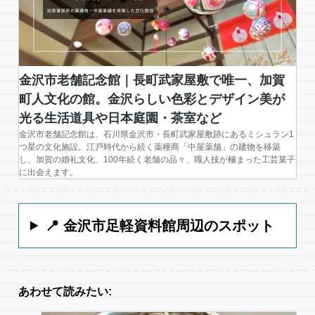
金沢市老舗記念館｜長町武家屋敷で唯一、加賀
町人文化の館。金沢らしい色彩とデザイン美が
光る生活道具や日本庭園・茶室など
金沢市老舗記念館は、石川県金沢市・長町武家屋敷跡にあるミシュラン1
つ星の文化施設。江戸時代から続く薬種商「中屋薬舗」の建物を移築
し、加賀の婚礼文化、100年続く老舗の品々、職人技が極まった工芸菓子
に出会えます。
📍 金沢市足軽資料館周辺のスポット
あわせて読みたい: