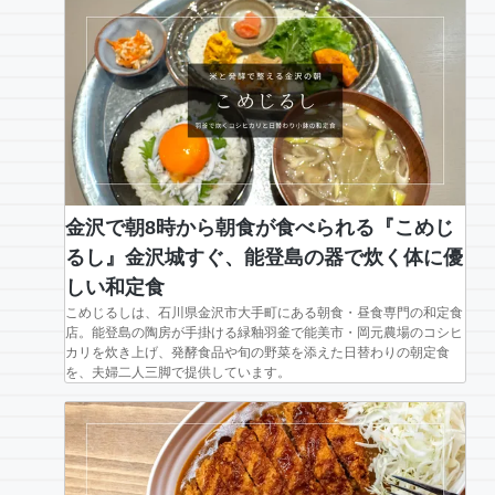
金沢で朝8時から朝食が食べられる『こめじ
るし』金沢城すぐ、能登島の器で炊く体に優
しい和定食
こめじるしは、石川県金沢市大手町にある朝食・昼食専門の和定食
店。能登島の陶房が手掛ける緑釉羽釜で能美市・岡元農場のコシヒ
カリを炊き上げ、発酵食品や旬の野菜を添えた日替わりの朝定食
を、夫婦二人三脚で提供しています。