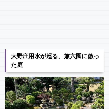
大野庄用水が巡る、兼六園に倣っ
た庭