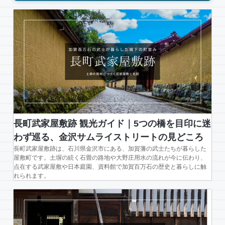
｜
ミ
シ
ュ
ラ
ン
2
つ
星
の
庭
長町武家屋敷跡 観光ガイド｜5つの橋を目印に迷
園
わず巡る、金沢サムライストリートの見どころ
と
長町武家屋敷跡は、石川県金沢市にある、加賀藩の武士たちが暮らした
加
屋敷町です。土塀の続く石畳の路地や大野庄用水の流れが今に伝わり、
点在する武家屋敷や日本庭園、資料館で加賀百万石の歴史と暮らしに触
賀
れられます。
藩
士
の
暮