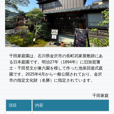
千田家庭園は、石川県金沢市の長町武家屋敷跡にあ
る日本庭園です。明治27年（1894年）に旧加賀藩
士・千田登文が兼六園を模して作った池泉回遊式庭
園です。2025年4月から一般公開されており、金沢
市の指定文化財（名勝）に指定されています。
千田家庭園
項目
内容