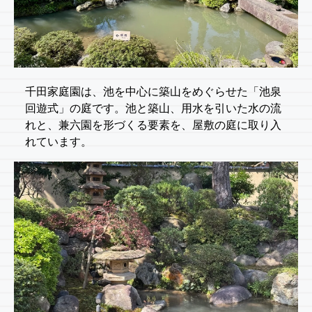
千田家庭園は、池を中心に築山をめぐらせた「池泉
回遊式」の庭です。池と築山、用水を引いた水の流
れと、兼六園を形づくる要素を、屋敷の庭に取り入
れています。