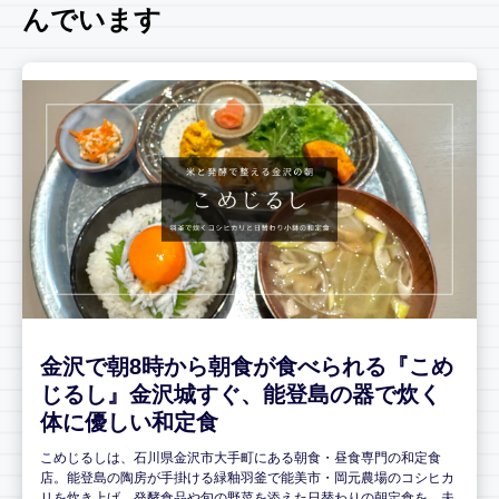
んでいます
金沢で朝8時から朝食が食べられる『こめ
じるし』金沢城すぐ、能登島の器で炊く
体に優しい和定食
こめじるしは、石川県金沢市大手町にある朝食・昼食専門の和定食
店。能登島の陶房が手掛ける緑釉羽釜で能美市・岡元農場のコシヒカ
リを炊き上げ、発酵食品や旬の野菜を添えた日替わりの朝定食を、夫