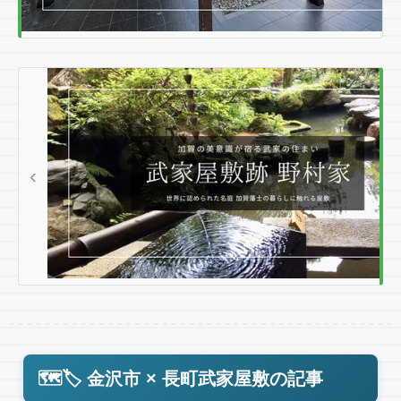
P
R
E
V
I
‹
O
U
S
武
家
屋
敷
跡
野
村
🗺️🏷️ 金沢市 × 長町武家屋敷の記事
家