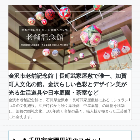
金沢市老舗記念館｜長町武家屋敷で唯一、加賀
町人文化の館。金沢らしい色彩とデザイン美が
光る生活道具や日本庭園・茶室など
金沢市老舗記念館は、石川県金沢市・長町武家屋敷跡にあるミシュラン1
つ星の文化施設。江戸時代から続く薬種商「中屋薬舗」の建物を移築
し、加賀の婚礼文化、100年続く老舗の品々、職人技が極まった工芸菓子
に出会えます。