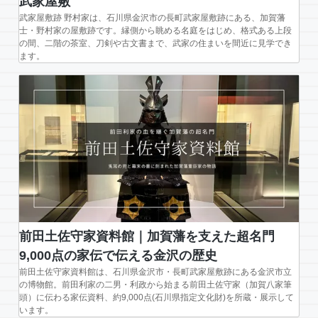
武家屋敷
武家屋敷跡 野村家は、石川県金沢市の長町武家屋敷跡にある、加賀藩
士・野村家の屋敷跡です。縁側から眺める名庭をはじめ、格式ある上段
の間、二階の茶室、刀剣や古文書まで、武家の住まいを間近に見学でき
ます。
前田土佐守家資料館｜加賀藩を支えた超名門
9,000点の家伝で伝える金沢の歴史
前田土佐守家資料館は、石川県金沢市・長町武家屋敷跡にある金沢市立
の博物館。前田利家の二男・利政から始まる前田土佐守家（加賀八家筆
頭）に伝わる家伝資料、約9,000点(石川県指定文化財)を所蔵・展示して
います。