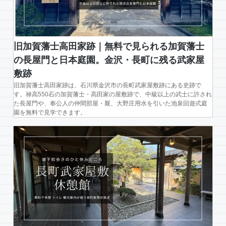
旧加賀藩士高田家跡｜無料で見られる加賀藩士
の長屋門と日本庭園。金沢・長町に残る武家屋
敷跡
旧加賀藩士高田家跡は、石川県金沢市の長町武家屋敷跡にある史跡で
す。禄高550石の加賀藩士・高田家の屋敷跡で、中級以上の武士に許され
た長屋門や、奉公人の仲間部屋・厩、大野庄用水を引いた池泉回遊式庭
園を無料で見学できます。