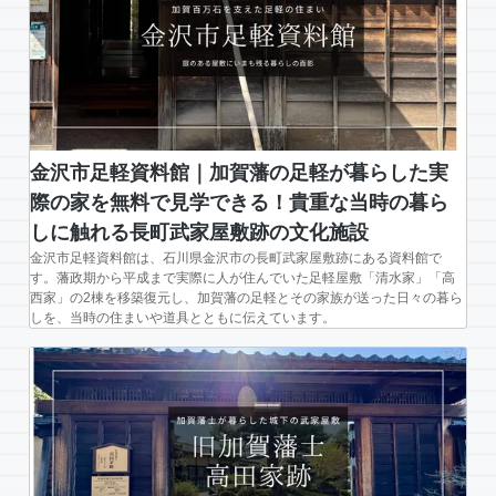
ら
し。
抹
茶
も
楽
し
金沢市足軽資料館｜加賀藩の足軽が暮らした実
め
際の家を無料で見学できる！貴重な当時の暮ら
る
しに触れる長町武家屋敷跡の文化施設
金
金沢市足軽資料館は、石川県金沢市の長町武家屋敷跡にある資料館で
沢・
す。藩政期から平成まで実際に人が住んでいた足軽屋敷「清水家」「高
西家」の2棟を移築復元し、加賀藩の足軽とその家族が送った日々の暮ら
長
しを、当時の住まいや道具とともに伝えています。
町
の
武
家
屋
敷