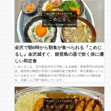
金沢で朝8時から朝食が食べられる『こめじ
るし』金沢城すぐ、能登島の器で炊く体に優
しい和定食
こめじるしは、石川県金沢市大手町にある朝食・昼食専門の和定食
店。能登島の陶房が手掛ける緑釉羽釜で能美市・岡元農場のコシヒ
カリを炊き上げ、発酵食品や旬の野菜を添えた日替わりの朝定食
を、夫婦二人三脚で提供しています。