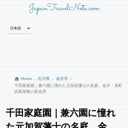
JapanTravelNote.com
Home
石川県
金沢市
千田家庭園｜兼六園に憧れた元加賀藩士の名庭。金沢・長町
武家屋敷の新名所
千田家庭園｜兼六園に憧れ
た元加賀藩士の名庭。金