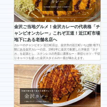
金沢ご当地グルメ！金沢カレーの代表格「チ
ャンピオンカレー」これぞ王道！近江町市場
地下にある老舗名店へ
カレーのチャンピオン 近江町店は、金沢市の近江町いちば館 地下1
階にある金沢カレーの店。1961年に金沢で創業した洋食店「タナ
カ」を起源とし、ステンレスの舟皿に濃厚ルー・厚切りカツ・千切
りキャベツを盛った金沢スタイルの一皿が味わえます。