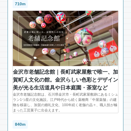
710m
金沢市老舗記念館｜長町武家屋敷で唯一、加
賀町人文化の館。金沢らしい色彩とデザイン
美が光る生活道具や日本庭園・茶室など
金沢市老舗記念館は、石川県金沢市・長町武家屋敷跡にあるミシュ
ラン1つ星の文化施設。江戸時代から続く薬種商「中屋薬舗」の建
物を移築し、加賀の婚礼文化、100年続く老舗の品々、職人技が極
まった工芸菓子に出会えます。
840m