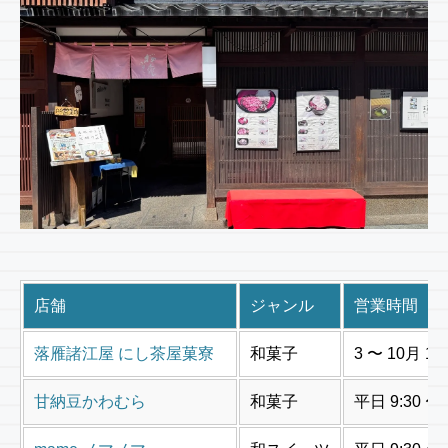
店舗
ジャンル
営業時間
落雁諸江屋 にし茶屋菓寮
和菓子
3 〜 10月 10
甘納豆かわむら
和菓子
平日 9:30 〜 