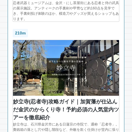
忍者武器ミュージアムは、金沢・にし茶屋街にある忍者と侍の武具
の展示施設。アンティークの手裏剣や甲冑など約160点を見学で
き、手裏剣投げ体験のほか、模造刀やグッズが買えるショップもあ
ります。
210m
妙立寺(忍者寺)攻略ガイド｜加賀藩が仕込ん
だ金沢のからくり寺！予約必須の人気堂内ツ
アーを徹底紹介
妙立寺は、石川県金沢市にある日蓮宗の寺院で、通称「忍者寺」。
賽銭箱の落とし穴や隠し階段など、外敵を欺く仕掛けが堂内に張り