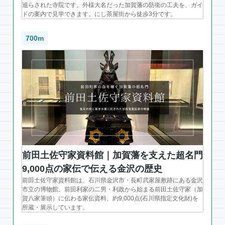
巡らされた寺院です。外様大名だった加賀藩の防衛の工夫を、ガイ
ドの案内で見学できます。にし茶屋街から徒歩3分です。
700m
前田土佐守家資料館｜加賀藩を支えた超名門
9,000点の家伝で伝える金沢の歴史
前田土佐守家資料館は、石川県金沢市・長町武家屋敷跡にある金沢
市立の博物館。前田利家の二男・利政から始まる前田土佐守家（加
賀八家筆頭）に伝わる家伝資料、約9,000点(石川県指定文化財)を
所蔵・展示しています。