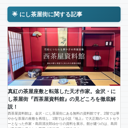
🌟 にし茶屋街に関する記事
真紅の茶屋座敷と転落した天才作家。金沢・に
し茶屋街『西茶屋資料館』の見どころを徹底解
説！
西茶屋資料館は、金沢・にし茶屋街にある無料の資料館です。2階では華
やかな茶屋の座敷を再現し、1階では小説『地上』で大正期のベストセラ
ーとなった作家・島田清次郎ゆかりの資料を展示。館が建つのは、島田