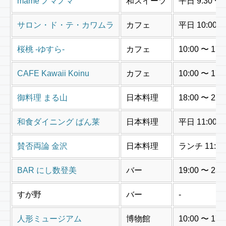
mame ノマノマ
和スイーツ
平日 9:30 〜 
サロン・ド・テ・カワムラ
カフェ
平日 10:00 〜
桜桃 -ゆすら-
カフェ
10:00 〜 1
CAFE Kawaii Koinu
カフェ
10:00 〜 17:
御料理 まる山
日本料理
18:00 〜 
和食ダイニング ばん莱
日本料理
平日 11:00 〜
賛否両論 金沢
日本料理
ランチ 11:30
BAR にし数登美
バー
19:00 〜 23:
すが野
バー
-
人形ミュージアム
博物館
10:00 〜 17: