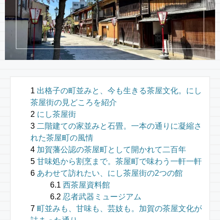
出格子の町並みと、今も生きる茶屋文化。にし
茶屋街の見どころを紹介
にし茶屋街
二階建ての家並みと石畳。一本の通りに凝縮さ
れた茶屋町の風情
加賀藩公認の茶屋町として開かれて二百年
甘味処から割烹まで。茶屋町で味わう一軒一軒
あわせて訪れたい、にし茶屋街の2つの館
西茶屋資料館
忍者武器ミュージアム
町並みも、甘味も、芸妓も。加賀の茶屋文化が