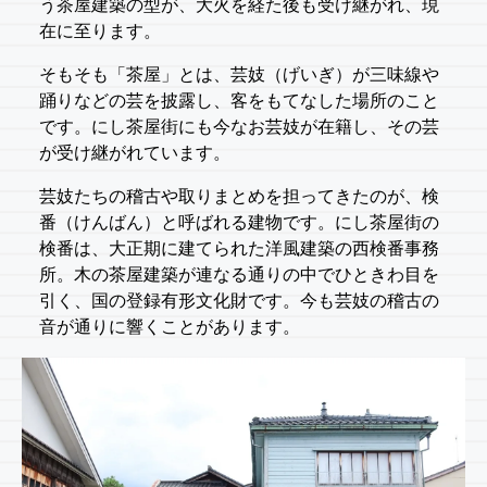
う茶屋建築の型が、大火を経た後も受け継がれ、現
在に至ります。
そもそも「茶屋」とは、芸妓（げいぎ）が三味線や
踊りなどの芸を披露し、客をもてなした場所のこと
です。にし茶屋街にも今なお芸妓が在籍し、その芸
が受け継がれています。
芸妓たちの稽古や取りまとめを担ってきたのが、検
番（けんばん）と呼ばれる建物です。にし茶屋街の
検番は、大正期に建てられた洋風建築の西検番事務
所。木の茶屋建築が連なる通りの中でひときわ目を
引く、国の登録有形文化財です。今も芸妓の稽古の
音が通りに響くことがあります。