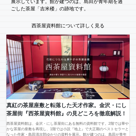
展示しています。館が建つのは、島田が青年期を過
ごした茶屋「吉米楼」の跡地です。
西茶屋資料館について詳しく見る
真紅の茶屋座敷と転落した天才作家。金沢・にし
茶屋街『西茶屋資料館』の見どころを徹底解説！
西茶屋資料館は、金沢・にし茶屋街にある無料の資料館です。2階では華や
かな茶屋の座敷を再現し、1階では小説『地上』で大正期のベストセラーと
なった作家・島田清次郎ゆかりの資料を展示。館が建つのは、島田が青年