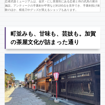
忍者武器ミュージアムは、金沢・にし茶屋街にある忍者と侍の武具の展示
施設。アンティークの手裏剣や甲冑など約160点を見学でき、手裏剣投げ体
験のほか、模造刀やグッズが買えるショップもあります。
町並みも、甘味も、芸妓も。加賀
の茶屋文化が詰まった通り