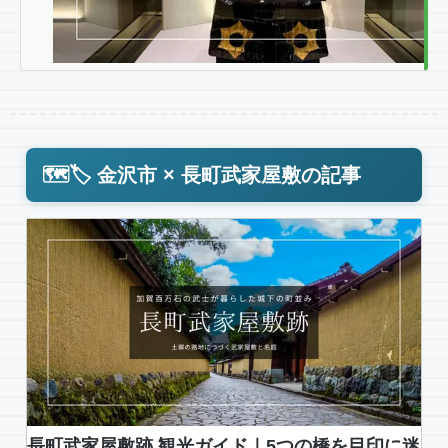
前
田
土
佐
守
家
資
🗺️🏷️ 金沢市 × 長町武家屋敷の記事
料
館
｜
加
賀
藩
を
支
え
た
超
名
長町武家屋敷跡 観光ガイド｜5つの橋を目印に迷