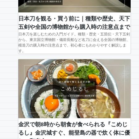
日本刀を観る・買う前に｜種類や歴史、天下
五剣や全国の博物館から購入時の注意点まで
日本刀を楽しむための入門ガイド。種類・歴史・五箇伝・天下五剣
から、東京国立博物館・備前長船など名刀に会える全国の博物館、
模造刀の購入時の注意点まで、初心者にもわかりやすく解説しま
す。
金沢で朝8時から朝食が食べられる『こめじ
るし』金沢城すぐ、能登島の器で炊く体に優