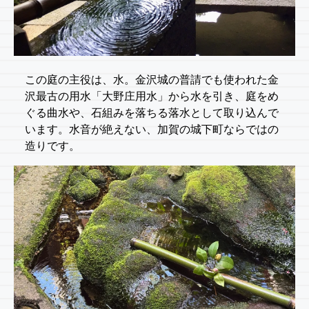
この庭の主役は、水。金沢城の普請でも使われた金
沢最古の用水「大野庄用水」から水を引き、庭をめ
ぐる曲水や、石組みを落ちる落水として取り込んで
います。水音が絶えない、加賀の城下町ならではの
造りです。