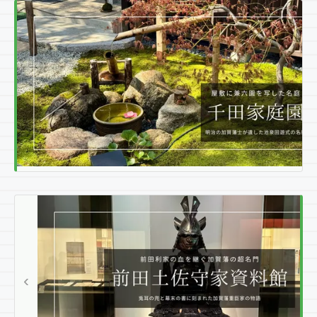
P
R
E
V
I
‹
O
U
S