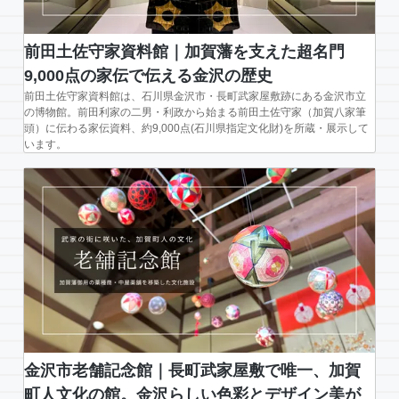
前田土佐守家資料館｜加賀藩を支えた超名門
9,000点の家伝で伝える金沢の歴史
前田土佐守家資料館は、石川県金沢市・長町武家屋敷跡にある金沢市立
の博物館。前田利家の二男・利政から始まる前田土佐守家（加賀八家筆
頭）に伝わる家伝資料、約9,000点(石川県指定文化財)を所蔵・展示して
います。
金沢市老舗記念館｜長町武家屋敷で唯一、加賀
町人文化の館。金沢らしい色彩とデザイン美が