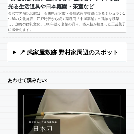
光る生活道具や日本庭園・茶室など
金沢市老舗記念館は、石川県金沢市・長町武家屋敷跡にあるミシュラン1
つ星の文化施設。江戸時代から続く薬種商「中屋薬舗」の建物を移築
し、加賀の婚礼文化、100年続く老舗の品々、職人技が極まった工芸菓子
に出会えます。
📍 武家屋敷跡 野村家周辺のスポット
あわせて読みたい: