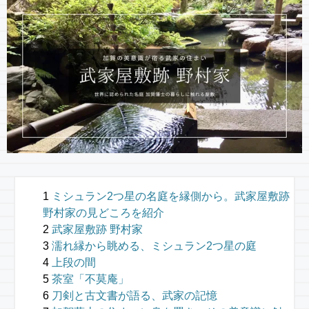
ミシュラン2つ星の名庭を縁側から。武家屋敷跡
野村家の見どころを紹介
武家屋敷跡 野村家
濡れ縁から眺める、ミシュラン2つ星の庭
上段の間
茶室「不莫庵」
刀剣と古文書が語る、武家の記憶