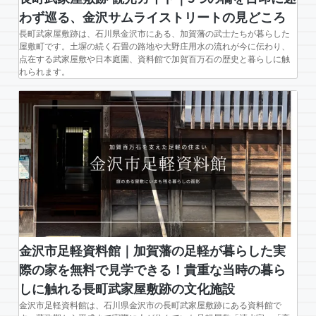
門
わず巡る、金沢サムライストリートの見どころ
9,
長町武家屋敷跡は、石川県金沢市にある、加賀藩の武士たちが暮らした
0
屋敷町です。土塀の続く石畳の路地や大野庄用水の流れが今に伝わり、
点在する武家屋敷や日本庭園、資料館で加賀百万石の歴史と暮らしに触
0
れられます。
0
点
の
家
伝
で
伝
え
る
金
沢
金沢市足軽資料館｜加賀藩の足軽が暮らした実
の
際の家を無料で見学できる！貴重な当時の暮ら
歴
しに触れる長町武家屋敷跡の文化施設
史
金沢市足軽資料館は、石川県金沢市の長町武家屋敷跡にある資料館で