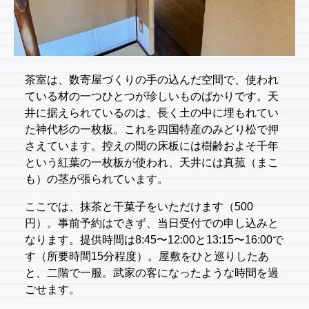
茶室は、数寄屋づくりの手の込んだ空間で、使われ
ている材の一つひとつが珍しいものばかりです。天
井に据えられているのは、長く土の中に埋もれてい
た神代杉の一枚板。これを四国特産のみどり松で押
さえています。控えの間の床板には樹齢およそ千年
という紅葉の一枚板が使われ、天井には真菰（まこ
も）の茎が張られています。
ここでは、抹茶と干菓子をいただけます（500
円）。事前予約はできず、当日受付での申し込みと
なります。提供時間は8:45〜12:00と13:15〜16:00で
す（所要時間15分程度）。屋敷をひと巡りしたあ
と、二階で一服。武家の客になったような時間を過
ごせます。