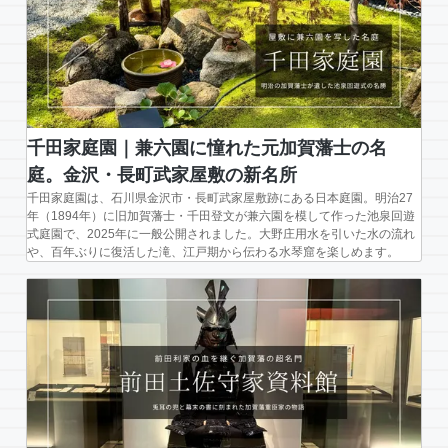
千田家庭園｜兼六園に憧れた元加賀藩士の名
庭。金沢・長町武家屋敷の新名所
千田家庭園は、石川県金沢市・長町武家屋敷跡にある日本庭園。明治27
年（1894年）に旧加賀藩士・千田登文が兼六園を模して作った池泉回遊
式庭園で、2025年に一般公開されました。大野庄用水を引いた水の流れ
や、百年ぶりに復活した滝、江戸期から伝わる水琴窟を楽しめます。