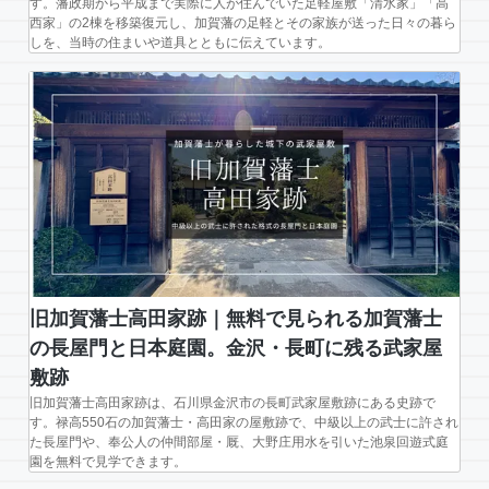
す。藩政期から平成まで実際に人が住んでいた足軽屋敷「清水家」「高
西家」の2棟を移築復元し、加賀藩の足軽とその家族が送った日々の暮ら
しを、当時の住まいや道具とともに伝えています。
旧加賀藩士高田家跡｜無料で見られる加賀藩士
の長屋門と日本庭園。金沢・長町に残る武家屋
敷跡
旧加賀藩士高田家跡は、石川県金沢市の長町武家屋敷跡にある史跡で
す。禄高550石の加賀藩士・高田家の屋敷跡で、中級以上の武士に許され
た長屋門や、奉公人の仲間部屋・厩、大野庄用水を引いた池泉回遊式庭
園を無料で見学できます。