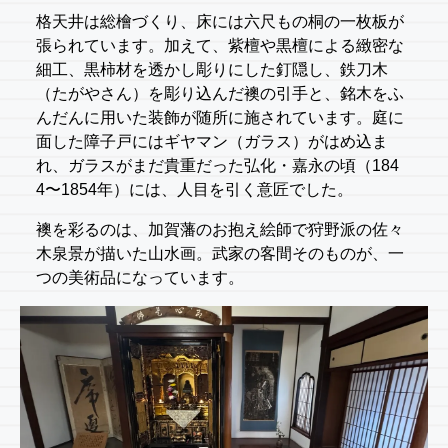
格天井は総檜づくり、床には六尺もの桐の一枚板が
張られています。加えて、紫檀や黒檀による緻密な
細工、黒柿材を透かし彫りにした釘隠し、鉄刀木
（たがやさん）を彫り込んだ襖の引手と、銘木をふ
んだんに用いた装飾が随所に施されています。庭に
面した障子戸にはギヤマン（ガラス）がはめ込ま
れ、ガラスがまだ貴重だった弘化・嘉永の頃（184
4〜1854年）には、人目を引く意匠でした。
襖を彩るのは、加賀藩のお抱え絵師で狩野派の佐々
木泉景が描いた山水画。武家の客間そのものが、一
つの美術品になっています。