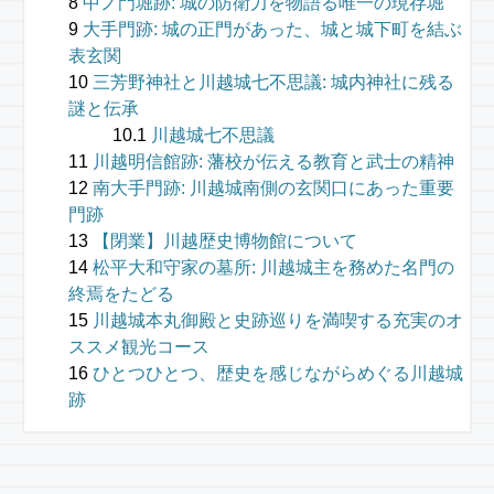
中ノ門堀跡: 城の防衛力を物語る唯一の現存堀
大手門跡: 城の正門があった、城と城下町を結ぶ
表玄関
三芳野神社と川越城七不思議: 城内神社に残る
謎と伝承
川越城七不思議
川越明信館跡: 藩校が伝える教育と武士の精神
南大手門跡: 川越城南側の玄関口にあった重要
門跡
【閉業】川越歴史博物館について
松平大和守家の墓所: 川越城主を務めた名門の
終焉をたどる
川越城本丸御殿と史跡巡りを満喫する充実のオ
ススメ観光コース
ひとつひとつ、歴史を感じながらめぐる川越城
跡