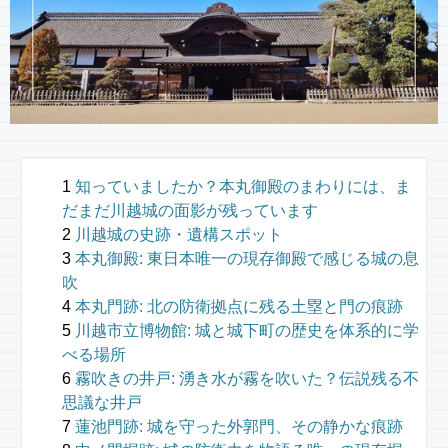
知っていましたか？本丸御殿のまわりには、ま
だまだ川越城の面影が残っています
川越城の史跡・遺構スポット
本丸御殿: 東日本唯一の現存御殿で感じる城の息
吹
本丸門跡: 北の防衛拠点に残る土塁と門の痕跡
川越市立博物館: 城と城下町の歴史を体系的に学
べる場所
霧吹きの井戸: 湧き水が霧を吹いた？伝説残る不
思議な井戸
蓮池門跡: 城を守った外郭門、その静かな痕跡