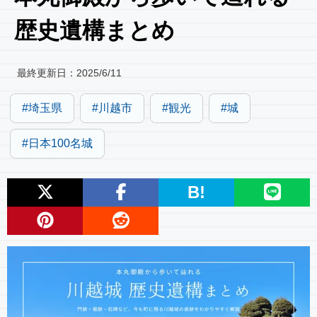
歴史遺構まとめ
最終更新日：
2025/6/11
埼玉県
川越市
観光
城
日本100名城
B!