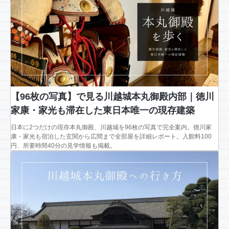
【96枚の写真】で見る川越城本丸御殿内部｜徳川
家康・家光も滞在した東日本唯一の現存建築
日本に2つだけの現存本丸御殿、川越城を96枚の写真で完全案内。徳川家
康・家光も宿泊した玄関から広間まで全部屋を詳細レポート。入館料100
円、所要時間40分の見学情報も掲載。