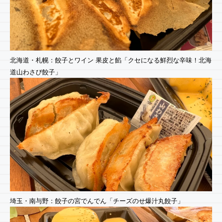
北海道・札幌：餃子とワイン 果皮と餡「クセになる鮮烈な辛味！北海
道山わさび餃子」
埼玉・南与野：餃子の宮でんでん「チーズのせ爆汁丸餃子」