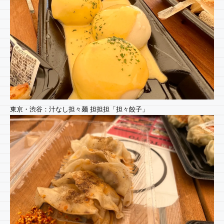
東京・渋谷：汁なし担々麺 担担担「担々餃子」