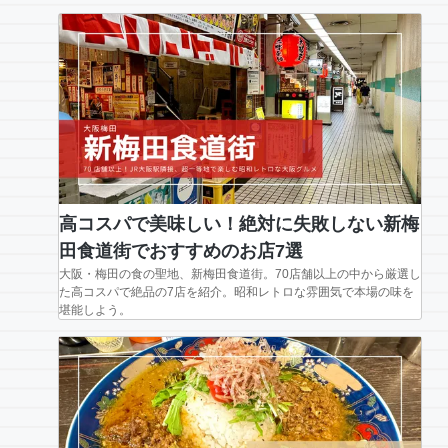
高コスパで美味しい！絶対に失敗しない新梅
田食道街でおすすめのお店7選
大阪・梅田の食の聖地、新梅田食道街。70店舗以上の中から厳選し
た高コスパで絶品の7店を紹介。昭和レトロな雰囲気で本場の味を
堪能しよう。