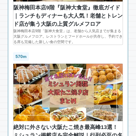
阪神梅田本店9階『阪神大食堂』徹底ガイド
｜ランチもディナーも大人気！老舗とトレン
ド店が集う大阪の上質グルメフロア
阪神梅田本店9階「阪神大食堂」は、老舗から人気店までが集まる
大阪グルメフロア。レストランとフードホールが共存し、予約でき
る席も完備した新しい食の空間です。
570m
絶対に外さない大阪たこ焼き最高峰13選！
ミシュラン掲載店を完全解説｜行列必至の名