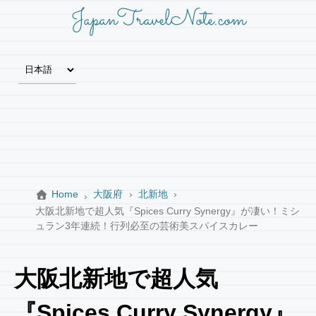
JapanTravelNote.com
Home
大阪府
北新地
大阪北新地で超人気『Spices Curry Synergy』が凄い！ミシ
ュラン3年連続！行列必至の芸術美スパイスカレー
大阪北新地で超人気
『Spices Curry Synergy』