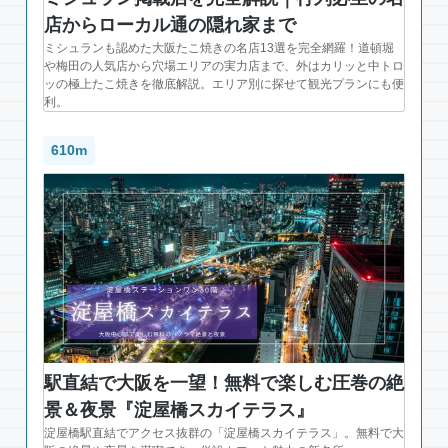
店からローカル通の隠れ家まで
ミシュランも認めた大阪たこ焼きの名店13選を完全網羅！道頓堀
や梅田の人気店から穴場エリアの実力店まで、外はカリッと中トロ
ッの極上たこ焼きを徹底解説。エリア別に探せて観光プランにも便
利。
610m
駅直結で大阪を一望！無料で楽しむ圧巻の絶
景＆夜景『淀屋橋スカイテラス』
淀屋橋駅直結でアクセス抜群の「淀屋橋スカイテラス」。無料で大