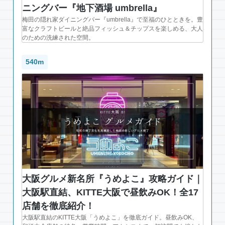
ニングバー『地下酒場 umbrella』
梅田の隠れ家ダイニングバー『umbrella』で至福のひとときを。豊
富なクラフトビールと絶品フィッシュ＆チップスを楽しめる、大人
のための洗練された空間。
540m
大阪グルメ新名所『うめよこ』攻略ガイド｜
大阪駅直結、KITTE大阪で昼飲みOK！全17
店舗を徹底紹介！
大阪駅直結のKITTE大阪「うめよこ」を徹底ガイド。昼飲みOK、