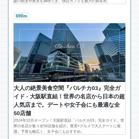
阪の絶景や夜景を満喫でき、併設カフェも魅力の新名所。
690m
大人の絶景美食空間『バルチカ03』完全ガ
イド - 大阪駅直結！世界の名店から日本の超
人気店まで。デートや女子会にも最適な全
50店舗
2024年10月オープン！大阪駅直結「バルチカ03」完全ガイド。世
界の名店が集う全50店舗を紹介。夜景×グルメで大人デートに最
適。予算も幅広く、女子会にもおすすめ。