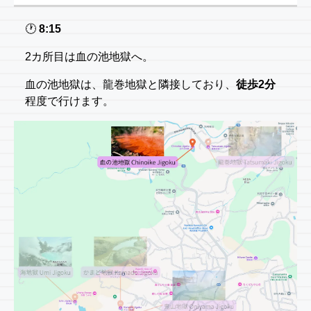
🕐️
8:15
2カ所目は血の池地獄へ。
血の池地獄は、龍巻地獄と隣接しており、
徒歩2分
程度で行けます。