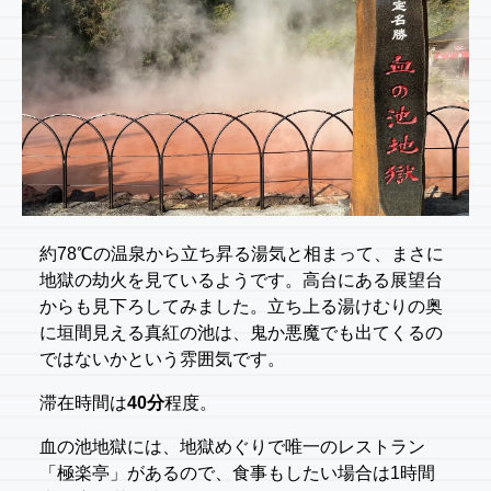
約78℃の温泉から立ち昇る湯気と相まって、まさに
地獄の劫火を見ているようです。高台にある展望台
からも見下ろしてみました。立ち上る湯けむりの奥
に垣間見える真紅の池は、鬼か悪魔でも出てくるの
ではないかという雰囲気です。
滞在時間は
40分
程度。
血の池地獄には、地獄めぐりで唯一のレストラン
「極楽亭」があるので、食事もしたい場合は1時間