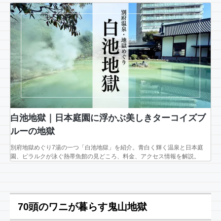
白池地獄｜日本庭園に浮かぶ美しきターコイズブ
ルーの地獄
別府地獄めぐり7湯の一つ「白池地獄」を紹介。青白く輝く温泉と日本庭
園、ピラルクが泳ぐ熱帯魚館の見どころ、料金、アクセス情報を解説。
70頭のワニが暮らす鬼山地獄