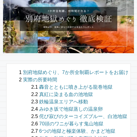
別府地獄めぐり、7か所全制覇レポートをお届け
実際の所要時間
轟音とともに噴き上がる龍巻地獄
真紅に染まる血の池地獄
鉄輪温泉エリアへ移動
みゆき坂で地獄蒸しの温泉卵
侘び寂びのターコイズブルー、白池地獄
70頭のワニが暮らす鬼山地獄
6つの地獄と極楽体験、かまど地獄