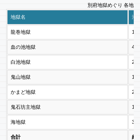
別府地獄めぐり 各地獄
地獄名
滞
龍巻地獄
10
血の池地獄
40
白池地獄
20
鬼山地獄
12
かまど地獄
22
鬼石坊主地獄
13
海地獄
35
合計
約2