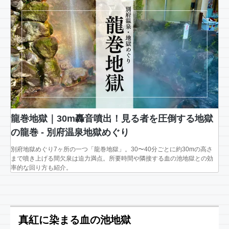
龍巻地獄｜30m轟音噴出！見る者を圧倒する地獄
の龍巻 - 別府温泉地獄めぐり
別府地獄めぐり7ヶ所の一つ「龍巻地獄」。30〜40分ごとに約30mの高さ
まで噴き上げる間欠泉は迫力満点。所要時間や隣接する血の池地獄との効
率的な回り方も紹介。
真紅に染まる血の池地獄