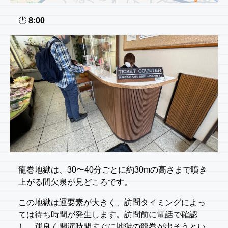
🕐️
8:00
龍巻地獄は、30〜40分ごとに約30mの高さまで噴き
上がる間欠泉が見どころです。
この地獄は運要素が大きく、訪問タイミングによっ
ては待ち時間が発生します。訪問前に電話で確認
し、運良く開演時間すぐに地獄の龍巻が出そうとい