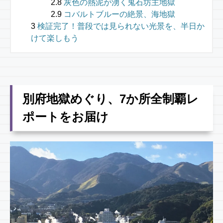
灰色の熱泥が湧く鬼石坊主地獄
コバルトブルーの絶景、海地獄
検証完了！普段では見られない光景を、半日か
けて楽しもう
別府地獄めぐり、7か所全制覇レ
ポートをお届け