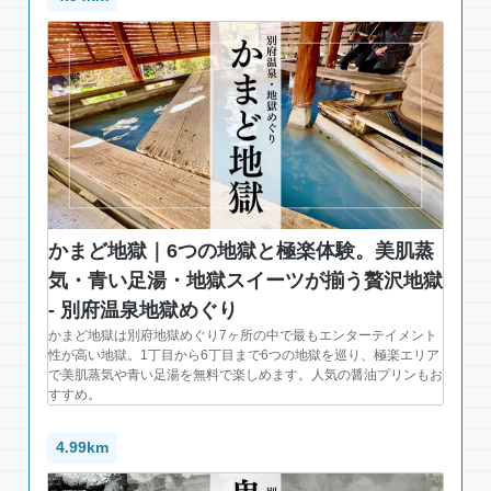
かまど地獄｜6つの地獄と極楽体験。美肌蒸
気・青い足湯・地獄スイーツが揃う贅沢地獄
- 別府温泉地獄めぐり
かまど地獄は別府地獄めぐり7ヶ所の中で最もエンターテイメント
性が高い地獄。1丁目から6丁目まで6つの地獄を巡り、極楽エリア
で美肌蒸気や青い足湯を無料で楽しめます。人気の醤油プリンもお
すすめ。
4.99km