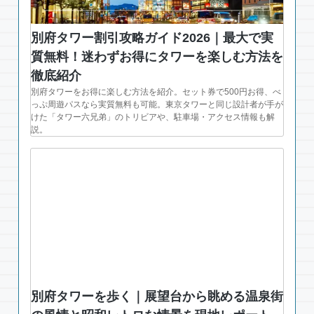
別府タワー割引攻略ガイド2026｜最大で実
質無料！迷わずお得にタワーを楽しむ方法を
徹底紹介
別府タワーをお得に楽しむ方法を紹介。セット券で500円お得、べ
っぷ周遊パスなら実質無料も可能。東京タワーと同じ設計者が手が
けた「タワー六兄弟」のトリビアや、駐車場・アクセス情報も解
説。
別府タワーを歩く｜展望台から眺める温泉街