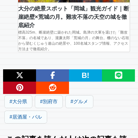
大分の絶景スポット「岡城」観光ガイド｜断
崖絶壁×荒城の月。難攻不落の天空の城を徹
底紹介
標高325m、断崖絶壁に築かれた岡城。島津の大軍を退けた「難攻
不落」の名城であり、瀧廉太郎「荒城の月」の舞台。柵のない石垣
から望むくじゅう連山の絶景や、100名城スタンプ情報、アクセス
方法まで徹底紹介。
B!
大分県
別府市
グルメ
居酒屋・バル