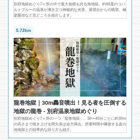
別府地獄めぐり7ヶ所の中で最大規模を誇る海地獄。約98度のコバ
ルトブルーの温泉が沸き立つ神秘的な光景、展望台からの眺望、極
楽饅頭など見どころを紹介します。
5.72km
龍巻地獄｜30m轟音噴出！見る者を圧倒する
地獄の龍巻 - 別府温泉地獄めぐり
別府地獄めぐり7ヶ所の一つ「龍巻地獄」。30〜40分ごとに約30m
の高さまで噴き上げる間欠泉は迫力満点。所要時間や隣接する血の
池地獄との効率的な回り方も紹介。