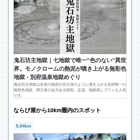
鬼石坊主地獄｜七地獄で唯一"色のない"異世
界。モノクロームの熱泥が噴き上がる無彩色
地獄 - 別府温泉地獄めぐり
鬼石坊主地獄は灰色の熱泥が坊主頭のように湧き上がる別府唯一の
無彩色地獄。間欠泉の迫力ある噴気、足湯、地獄蒸しプリンも人気
です。
ならび屋から10km圏内のスポット
5.04km