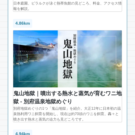
日本庭園、ピラルクが泳ぐ熱帯魚館の見どころ、料金、アクセス情
報を解説。
4.86km
鬼山地獄｜噴出する熱水と蒸気が育むワニ地
獄 - 別府温泉地獄めぐり
別府地獄めぐりの1つ「鬼山地獄」を紹介。大正12年に日本初の温
泉熱利用ワニ飼育を開始し、現在は約70頭のワニを飼育。轟々と
噴き出す熱水と蒸気の迫力も見どころです。
4.94km