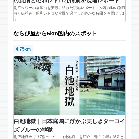
の風情と昭和レトロな情景を現地レポート
別府タワーの展望台を実際に訪れた現地レポート。夕暮れ時の別府
湾と街並み、昭和レトロな空間で過ごした静かな時間をお届けしま
す。
ならび屋から5km圏内のスポット
4.75km
白池地獄｜日本庭園に浮かぶ美しきターコイ
ズブルーの地獄
別府地獄めぐり7湯の一つ「白池地獄」を紹介。青白く輝く温泉と