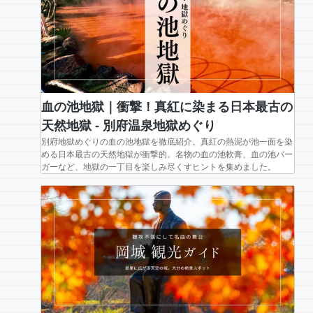
血の池地獄｜衝撃！真紅に染まる日本最古の
天然地獄 - 別府温泉地獄めぐり
別府地獄めぐりの血の池地獄を徹底紹介。真紅の熱泥が池一面を染
める日本最古の天然地獄が衝撃的。名物の血の池軟膏、血の池バー
ガーなど、地獄の一丁目を楽しみ尽くすヒントを集めました。