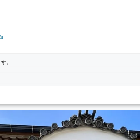
館
ます。