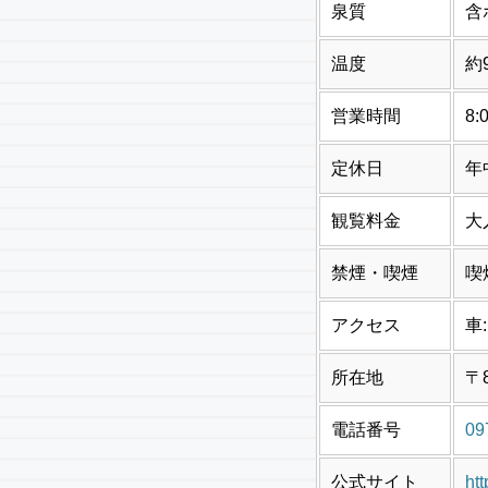
泉質
含
温度
約
営業時間
8:
定休日
年
観覧料金
大
禁煙・喫煙
喫
アクセス
車
所在地
〒
電話番号
09
公式サイト
htt