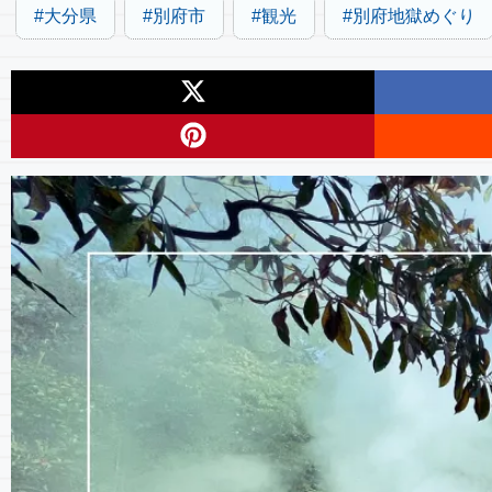
大分県
別府市
観光
別府地獄めぐり