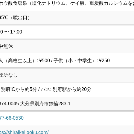
ホウ酸食塩泉（塩化ナトリウム、ケイ酸、重炭酸カルシウムを
95℃（噴出口）
00 〜 17:00
中無休
人（高校生以上）: ¥500 / 子供（小・中学生）: ¥250
煙所なし
: 別府ICから約5分 / バス: 別府駅から約20分
874-0045 大分県別府市鉄輪283-1
77-66-0530
ps://shiraikejigoku.com/