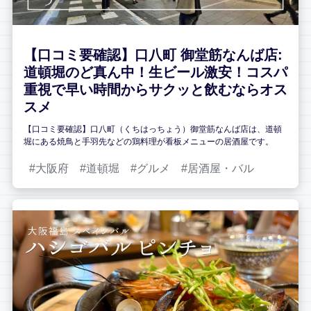
【口コミ要確認】口八町 御堂筋なんば店:
道頓堀のど真ん中！生ビール激安！コスパ
重視で早い時間からサクッと飲むならオス
スメ
【口コミ要確認】口八町（くちはっちょう）御堂筋なんば店は、道頓
堀にある焼鳥と手羽先などの鶏料理が看板メニューの居酒屋です。
大阪府
道頓堀
グルメ
居酒屋・バル