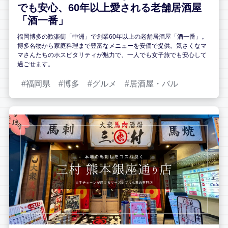
でも安心、60年以上愛される老舗居酒屋
「酒一番」
福岡博多の歓楽街「中洲」で創業60年以上の老舗居酒屋「酒一番」。
博多名物から家庭料理まで豊富なメニューを安価で提供。気さくなマ
マさんたちのホスピタリティが魅力で、一人でも女子旅でも安心して
過ごせます。
福岡県
博多
グルメ
居酒屋・バル