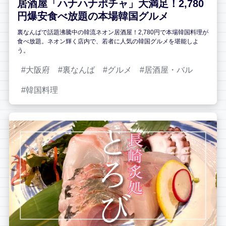
居酒屋「ハナハナポチャ」大満足！2,780
円爆安食べ放題の本場韓国グルメ
裏なんばで話題沸騰中の韓流ネオン居酒屋！2,780円で本場韓国料理が
食べ放題。ネオン輝く店内で、若者に人気の韓国グルメを堪能しよ
う。
大阪府
裏なんば
グルメ
居酒屋・バル
韓国料理