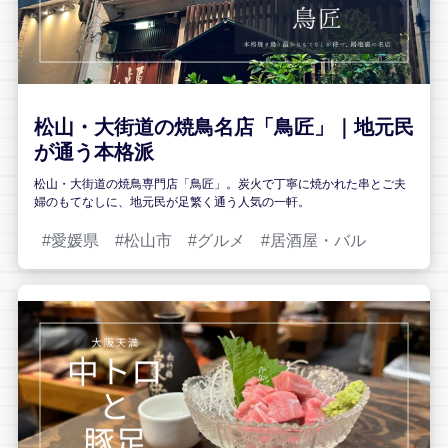
松山・大街道の焼鳥名店「鳥匠」｜地元民
が通う本格派
松山・大街道の焼鳥専門店「鳥匠」。炭火で丁寧に焼かれた串とご夫
婦のもてなしに、地元民が足繁く通う人気の一軒。
愛媛県
松山市
グルメ
居酒屋・バル