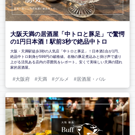
大阪天満の居酒屋「中トロと豚足」で驚愕
の1円日本酒！駅前3秒で絶品中トロ
大阪・天満駅徒歩3秒の人気店「中トロと豚足」！日本酒1合が1円、
絶品中トロ刺身が599円の破格値。名物の豚足煮込みと掛け声で盛り
上がる活気ある店内の雰囲気をレポート。安くて美味しい天満の隠れ
家的居酒屋。
大阪府
天満
グルメ
居酒屋・バル